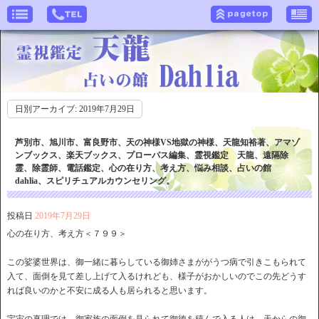
日別アーカイブ:
2019年7月29日
芦別市、旭川市、富良野市、天の神様VS地獄の神様、天龍知裕著、アマゾ
ンブックス、楽天ブックス、プローパス編集、霊視鑑定 天龍、遠隔除
霊、除霊師、電話鑑定、心の在り方、考え方、悩み相談、占いの館
dahlia、スピリチュアルカウンセリング。
投稿日
2019年7月29日
心の在り方、考え方＜７９９＞
この娑婆世界は、御一緒に暮らしている御姉さまががうつ病で引きこもられて
入て、面倒を見て差し上げて入るけれども、様子がおかしいのでこの先どうす
れば良いのかと不安に成る人も居られると思います。