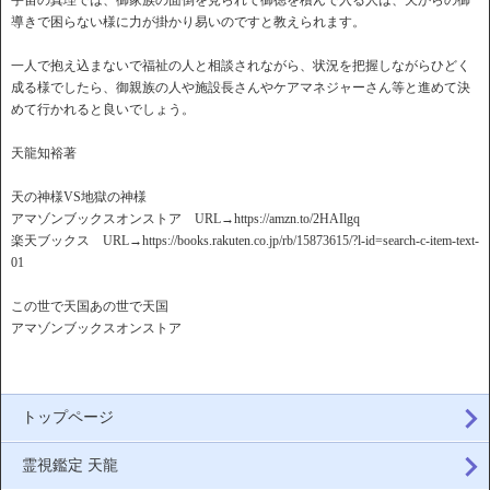
宇宙の真理では、御家族の面倒を見られて御徳を積んで入る人は、天からの御
導きで困らない様に力が掛かり易いのですと教えられます。
一人で抱え込まないで福祉の人と相談されながら、状況を把握しながらひどく
成る様でしたら、御親族の人や施設長さんやケアマネジャーさん等と進めて決
めて行かれると良いでしょう。
天龍知裕著
天の神様VS地獄の神様
アマゾンブックスオンストア URL→https://amzn.to/2HAIlgq
楽天ブックス URL→https://books.rakuten.co.jp/rb/15873615/?l-id=search-c-item-text-
01
この世で天国あの世で天国
アマゾンブックスオンストア
トップページ
霊視鑑定 天龍