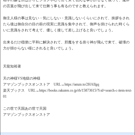
相手の嫌な所ばかりビジョンや心で出て来て色んな事が許せなく成って、魔界
の言葉が飛び出して来て仕舞う事も有るのですと教えられます。
御主人様の事は見ない・気にしない・意識しないくらいにされて、挨拶をされ
たら後は御自分の目の前の現実に意識を集中されて、御声を掛けられた時くら
いに意識をされて考えて、優しく接して差し上げると良いでしょう。
出来るだけ穏便に平和に解決されて、邪魔をする祟り神が飛んで来て、破壊の
力が掛からない様にされると良いでしょう。
天龍知裕著
天の神様VS地獄の神様
アマゾンブックスオンストア URL→https://amzn.to/2HAIlgq
楽天ブックス URL→https://books.rakuten.co.jp/rb/15873615/?l-id=search-c-item-text-
01
この世で天国あの世で天国
アマゾンブックスオンストア