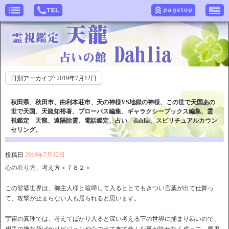
日別アーカイブ:
2019年7月12日
秋田県、秋田市、由利本荘市、天の神様VS地獄の神様、この世で天国あの
世で天国、天龍知裕著、プローパス編集、ギャラクシーブックス編集、霊
視鑑定 天龍、遠隔除霊、電話鑑定、占い dahlia、スピリチュアルカウン
セリング。
投稿日
2019年7月12日
心の在り方、考え方＜７８２＞
この娑婆世界は、御主人様と喧嘩して入るととてもきつい言葉が出て仕舞っ
て、攻撃が止まらない人も居られると思います。
宇宙の真理では、考えてばかり入ると深い考える下の世界に捕まり易いので、