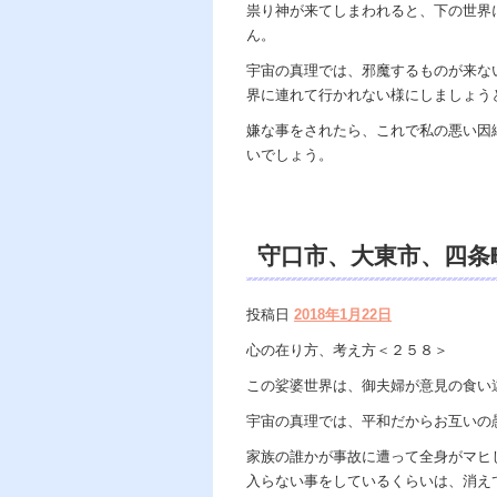
祟り神が来てしまわれると、下の世界
ん。
宇宙の真理では、邪魔するものが来な
界に連れて行かれない様にしましょう
嫌な事をされたら、これで私の悪い因
いでしょう。
守口市、大東市、四条
遠隔除霊、遠隔霊視鑑
投稿日
2018年1月22日
ング、開運、霊能者口
心の在り方、考え方＜２５８＞
この娑婆世界は、御夫婦が意見の食い
宇宙の真理では、平和だからお互いの
家族の誰かが事故に遭って全身がマヒ
入らない事をしているくらいは、消え