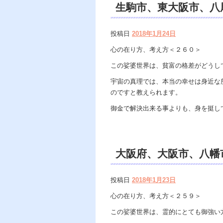
生駒市、東大阪市、八
曵、遠隔除霊、遠隔霊
投稿日
2018年1月24日
セリング、霊能力者、
心の在り方、考え方＜２６０＞
この娑婆世界は、貧富の格差がどうし
宇宙の真理では、本当の幸せは身近な
のですと教えられます。
御金で解決出来る事よりも、身を挺し
大阪府、大阪市、八幡
面市、遠隔除霊、遠隔
投稿日
2018年1月23日
ンセリング、水子供養
心の在り方、考え方＜２５９＞
この娑婆世界は、霊的にとても御強い