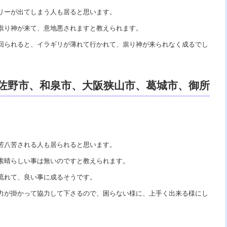
リーが出てしまう人も居ると思います。
祟り神が来て、意地悪されますと教えられます。
回られると、イラギリが薄れて行かれて、祟り神が来られなく成るでし
佐野市、和泉市、大阪狭山市、葛城市、御所
、電話鑑定、スピリチュアルカウンセリン
視鑑定口コミ。
苦八苦される人も居られると思います。
素晴らしい事は無いのですと教えられます。
流れて、良い事に成るそうです。
力が掛かって協力して下さるので、困らない様に、上手く出来る様にし