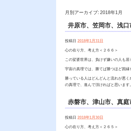
月別アーカイブ:
2018年1月
井原市、笠岡市、浅口
除霊、電話鑑定、スピ
投稿日
2018年1月31日
定、霊能者口コミ。
心の在り方、考え方＜２６６＞
この娑婆世界は、負けず嫌いの人も居
宇宙の真理では、勝てば勝つほど因縁
勝っている人はどんどんと流れが悪く
の真理で、進んで頂ければと思います
赤磐市、津山市、真庭
遠隔除霊、電話鑑定、
投稿日
2018年1月30日
能者、霊視鑑定師。
心の在り方、考え方＜２６５＞