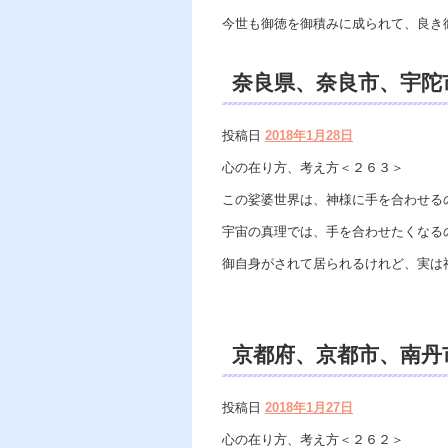
今世も御徳を御積みに成られて、良き
奈良県、奈良市、宇陀
遠隔除霊、電話鑑定、
投稿日
2018年1月28日
除、霊視鑑定、霊能者
心の在り方、考え方＜２６３＞
この娑婆世界は、神様に手を合わせる
宇宙の真理では、手を合わせたくなる
御自身がされて居られるけれど、実は
京都府、京都市、南丹
市、笠置町、遠隔除霊
投稿日
2018年1月27日
グ、開運、御祓い、霊
心の在り方、考え方＜２６２＞