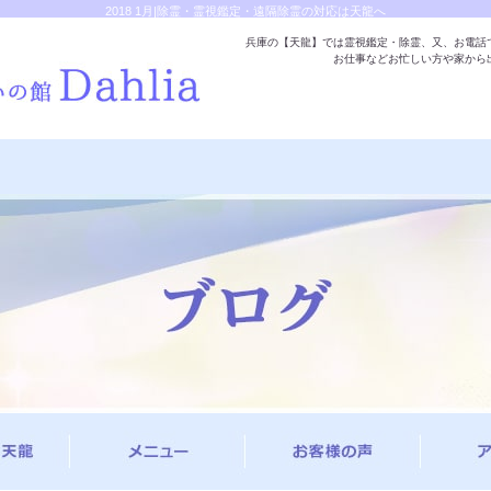
2018 1月|除霊・霊視鑑定・遠隔除霊の対応は天龍へ
兵庫の【天龍】では霊視鑑定・除霊、又、お電話
お仕事などお忙しい方や家から