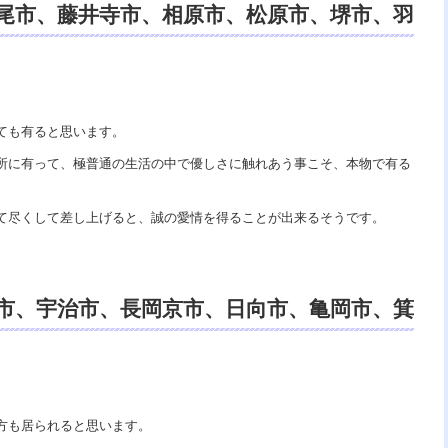
尾市、藤井寺市、相原市、松原市、堺市、羽
視鑑定、電話鑑定、スピリチュアルカウン
御祓い。
ても有ると思います。
所に有って、極普通の生活の中で優しさに触れあう事こそ、本物で有る
て尽くして差し上げると、誠の愛情を得ることが出来るそうです。
市、宇治市、長岡京市、日向市、亀岡市、箕
霊視鑑定、電話鑑定、スピリチュアルカウ
、除霊師、霊能者口コミ。
方も居られると思います。