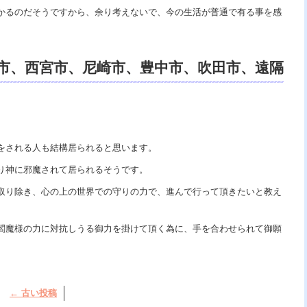
かるのだそうですから、余り考えないで、今の生活が普通で有る事を感
市、西宮市、尼崎市、豊中市、吹田市、遠隔
、遠隔霊視鑑定、スピリチュアル口コミ。
をされる人も結構居られると思います。
り神に邪魔されて居られるそうです。
取り除き、心の上の世界での守りの力で、進んで行って頂きたいと教え
閻魔様の力に対抗しうる御力を掛けて頂く為に、手を合わせられて御願
←
古い投稿