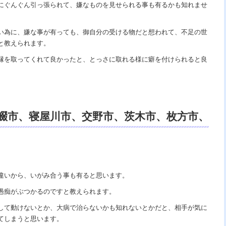
にぐんぐん引っ張られて、嫌なものを見せられる事も有るかも知れませ
い為に、嫌な事が有っても、御自分の受ける物だと想われて、不足の世
と教えられます。
縁を取ってくれて良かったと、とっさに取れる様に癖を付けられると良
畷市、寝屋川市、交野市、茨木市、枚方市、
定、電話鑑定、スピリチュアルカウンセリ
コミ。
違いから、いがみ合う事も有ると思います。
愚痴がぶつかるのですと教えられます。
して動けないとか、大病で治らないかも知れないとかだと、相手が気に
てしまうと思います。