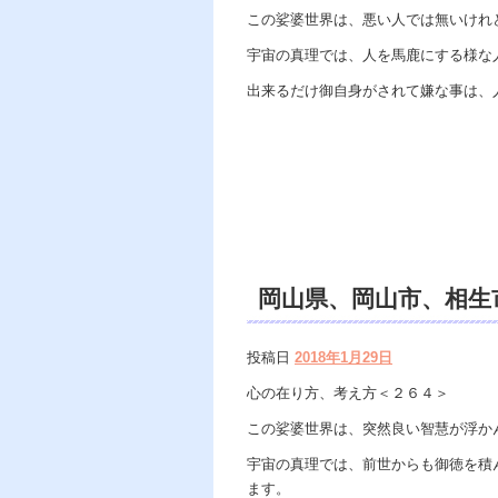
この娑婆世界は、悪い人では無いけれ
宇宙の真理では、人を馬鹿にする様な
出来るだけ御自身がされて嫌な事は、
岡山県、岡山市、相生
作市、遠隔除霊、電話
投稿日
2018年1月29日
運、霊視鑑定。
心の在り方、考え方＜２６４＞
この娑婆世界は、突然良い智慧が浮か
宇宙の真理では、前世からも御徳を積
ます。