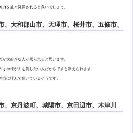
御力を益々発揮されると良いでしょう。
市、大和郡山市、天理市、桜井市、五條市、
スピリチュアルカウンセリング、開運、魔
口コミ。
のが大好きな人が居られると思います。
のは神様が力を貸したい人だからですと教えられます。
神様に呼んで頂いているそうです。
市、京丹波町、城陽市、京田辺市、木津川
、電話鑑定、スピリチュアルカウンセリン
能者、霊視鑑定士。