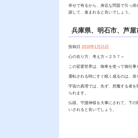
幸せで有るから、身近な問題で引っ掛
謝して、進まれると良いでしょう。
兵庫県、明石市、芦屋
除霊、電話鑑定、開運
投稿日
2018年1月21日
心の在り方、考え方＜２５７＞
この娑婆世界は、御車を使って御仕事
運転される時にすぐ眠く成るのは、祟
宇宙の真理では、先ず、邪魔する者を
られます。
仏様、守護神様を大事にされて、下の
いされると良いでしょう。