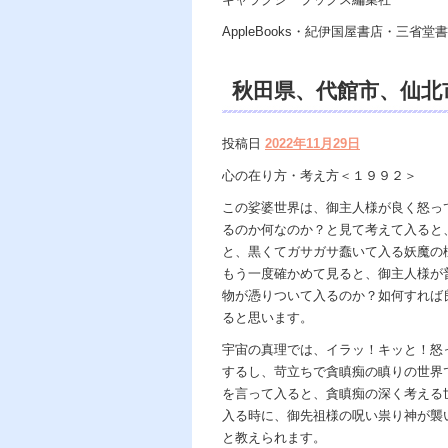
AppleBooks・紀伊国屋書店・三省堂書店
秋田県、代館市、仙北市
遠隔 除霊 口コミ、
投稿日
2022年11月29日
苦痛・不安・恐怖、悩
心の在り方・考え方＜１９９２＞
霊能力、霊媒師、ヒー
この娑婆世界は、御主人様が良く怒っ
るのか何なのか？と見て考えて入ると
著、天の神様ｖｓ地獄
と、黒くてガサガサ蠢いて入る妖魔の
の世で天国 あの世で
もう一度確かめて見ると、御主人様が
物が憑りついて入るのか？如何すれば
ると思います。
宇宙の真理では、イラッ！キッと！怒
するし、苛立ちで貪瞋痴の瞋りの世界
を言って入ると、貪瞋痴の深く考える
入る時に、御先祖様の呪い祟り神が襲
と教えられます。