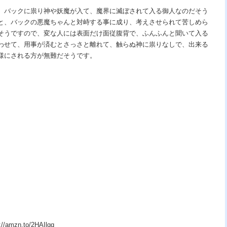
、バックに祟り神や妖魔が入て、魔界に滅ぼされて入る御人なのだそう
と、バックの悪魔ちゃんと対峙する事に成り、考えさせられて苦しめら
そうですので、変な人には表面だけ面従腹背で、ふんふんと聞いて入る
わせて、用事が済むとさっさと離れて、触らぬ神に祟りなしで、出来る
様にされる方が無難だそうです。
zn.to/2HAIlgq