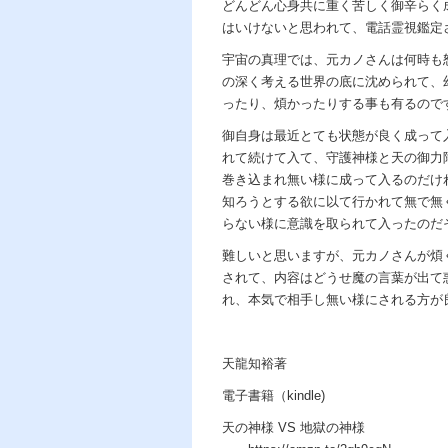
どんどん心身共に重く苦しく御辛らく
はいけないと思われて、電話霊視鑑定
宇宙の真理では、元カノさんは何時も
の深く考える世界の底に沈められて、
ったり、煩かったりする事も有るので
御自身は最近とても状態が良く成って
れて続けて入て、守護神様と天の御力
巻き込まれ無い様に成って入るのだけ
知ろうとする欲に以て行かれて無で無
らない様に意識を取られて入ったのだ
難しいと思いますが、元カノさんが煩
されて、内容はどうせ魔の言葉が出て
れ、本気で相手し無い様にされる方が
天龍知裕著
電子書籍（kindle)
天の神様 VS 地獄の神様