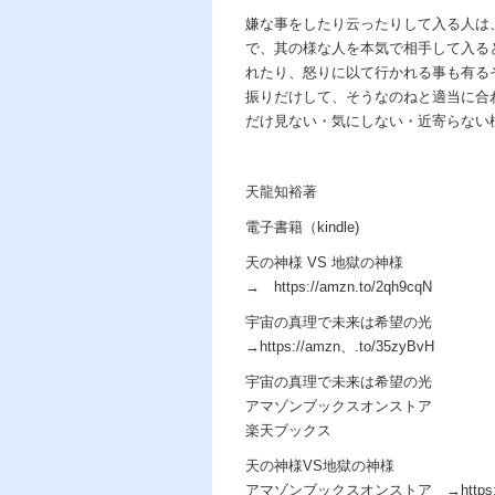
嫌な事をしたり云ったりして入る人は
で、其の様な人を本気で相手して入る
れたり、怒りに以て行かれる事も有る
振りだけして、そうなのねと適当に合
だけ見ない・気にしない・近寄らない
天龍知裕著
電子書籍（kindle)
天の神様 VS 地獄の神様
→ https://amzn.to/2qh9cqN
宇宙の真理で未来は希望の光
→https://amzn、.to/35zyBvH
宇宙の真理で未来は希望の光
アマゾンブックスオンストア
楽天ブックス
天の神様VS地獄の神様
アマゾンブックスオンストア →https://am