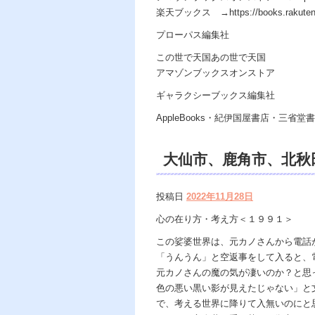
楽天ブックス →https://books.rakuten.co.j
プローパス編集社
この世で天国あの世で天国
アマゾンブックスオンストア
ギャラクシーブックス編集社
AppleBooks・紀伊国屋書店・三省堂書店
大仙市、鹿角市、北
Dahlia、遠隔 除
投稿日
2022年11月28日
養、開運、苦痛・不安
心の在り方・考え方＜１９９１＞
セリング、霊能力、霊
この娑婆世界は、元カノさんから電話
「うんうん」と空返事をして入ると、
ン、天龍知裕著、天の
元カノさんの魔の気が凄いのか？と思
希望の光、この世で天
色の悪い黒い影が見えたじゃない」と
で、考える世界に降りて入無いのにと