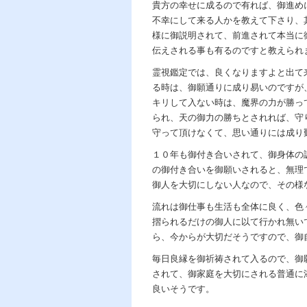
貴方の幸せに成るので有れば、御進め
不幸にして来る人かを教えて下さり、
様に御説明されて、前進されて本当に
伝えされる事も有るのですと教えられ
霊視鑑定では、良くなりますよと出て
る時は、御願通りに成り易いのですが
キリして入ない時は、魔界の力が勝っ
られ、天の御力の勝ちとされれば、守
守って頂けなくて、思い通りには成り
１０年も御付き合いされて、御身体の
の御付き合いを御願いされると、無理
御人を大切にしない人なので、その様
流れは御仕事も生活も全体に良く、色
摺られるだけの御人に以て行かれ無い
ら、今からが大切だそうですので、御
毎日良縁を御祈祷されて入るので、御
されて、御家庭を大切にされる普通に
良いそうです。