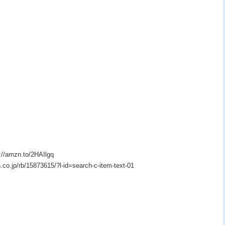
zn.to/2HAIlgq
p/rb/15873615/?l-id=search-c-item-text-01