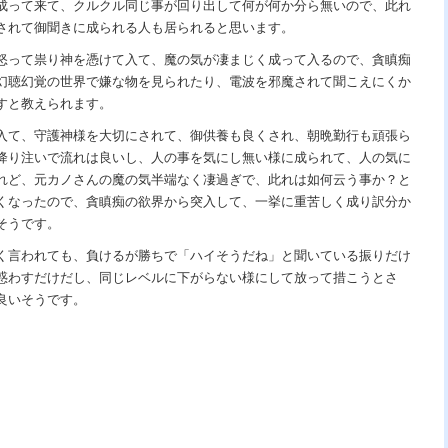
成って来て、クルクル同じ事が回り出して何が何か分ら無いので、此れ
されて御聞きに成られる人も居られると思います。
怒って祟り神を憑けて入て、魔の気が凄まじく成って入るので、貪瞋痴
幻聴幻覚の世界で嫌な物を見られたり、電波を邪魔されて聞こえにくか
すと教えられます。
入て、守護神様を大切にされて、御供養も良くされ、朝晩勤行も頑張ら
降り注いで流れは良いし、人の事を気にし無い様に成られて、人の気に
れど、元カノさんの魔の気半端なく凄過ぎで、此れは如何云う事か？と
くなったので、貪瞋痴の欲界から突入して、一挙に重苦しく成り訳分か
そうです。
く言われても、負けるが勝ちで「ハイそうだね」と聞いている振りだけ
惑わすだけだし、同じレベルに下がらない様にして放って措こうとさ
良いそうです。