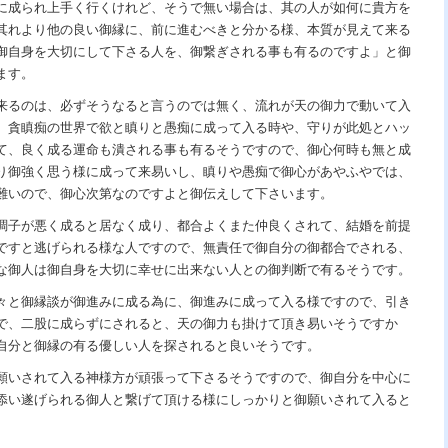
に成られ上手く行くけれど、そうで無い場合は、其の人が如何に貴方を
其れより他の良い御縁に、前に進むべきと分かる様、本質が見えて来る
御自身を大切にして下さる人を、御繋ぎされる事も有るのですよ」と御
ます。
来るのは、必ずそうなると言うのでは無く、流れが天の御力で動いて入
、貪瞋痴の世界で欲と瞋りと愚痴に成って入る時や、守りが此処とハッ
て、良く成る運命も潰される事も有るそうですので、御心何時も無と成
り御強く思う様に成って来易いし、瞋りや愚痴で御心があやふやでは、
難いので、御心次第なのですよと御伝えして下さいます。
調子が悪く成ると居なく成り、都合よくまた仲良くされて、結婚を前提
ですと逃げられる様な人ですので、無責任で御自分の御都合でされる、
な御人は御自身を大切に幸せに出来ない人との御判断で有るそうです。
々と御縁談が御進みに成る為に、御進みに成って入る様ですので、引き
で、二股に成らずにされると、天の御力も掛けて頂き易いそうですか
自分と御縁の有る優しい人を探されると良いそうです。
願いされて入る神様方が頑張って下さるそうですので、御自分を中心に
添い遂げられる御人と繋げて頂ける様にしっかりと御願いされて入ると