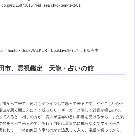
p/rb/15873615/?l-id=search-c-item-text-01
・honto・BookWALKER・BookLive等もネット販売中
秋田市、霊視鑑定 天龍・占いの館
霊 口コミ、浄霊、交霊、御祈祷、御祓い、御供
・恐怖、悩み相談、スピリチュアルカウン
媒師、ヒーリング、電話鑑定、オンライ
が掛かって来て、何時もイライラして怒って来るので、ややこしいから
電波が悪く聞こえにくく成ったり、ギーガーと喧しく雑音が鳴るので、
神様ｖｓ地獄の神様、宇宙の真理で未来は
って入ると、相手の方が「貴方が霊界の悪い影響を受けるから、また気
国 あの世で天国。
文句を言って来るので、あれ？自分は最近気に成らなくてマイペース
思われて、一体如何云う事なのかと追及して入て、電話を切ってから、