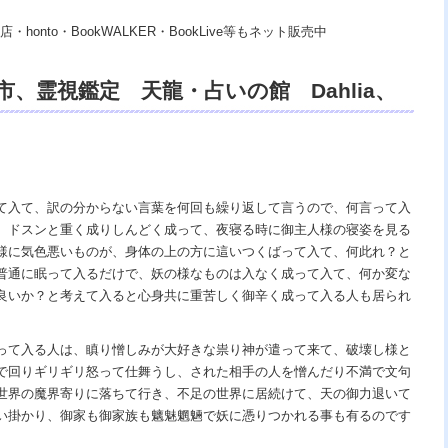
・honto・BookWALKER・BookLive等もネット販売中
、霊視鑑定 天龍・占いの館 Dahlia、
浄霊、交霊、御祈祷、御祓い、御供養、開運、
み相談、スピリチュアルカウンセリング、
リング、電話鑑定、オンライン、天龍知裕
て入て、訳の分からない言葉を何回も繰り返して言うので、何言って入
、ドスンと重く成りしんどく成って、夜寝る時に御主人様の寝姿を見る
の神様、宇宙の真理で未来は希望の光、こ
様に気色悪いものが、身体の上の方に這いつくばって入て、何此れ？と
天国。
普通に眠って入るだけで、妖の様なものは入なく成って入て、何か変な
良いか？と考えて入ると心身共に重苦しく御辛く成って入る人も居られ
って入る人は、瞋り憎しみが大好きな祟り神が遣って来て、破壊し様と
で回りギリギリ怒って仕舞うし、された相手の人を憎んだり不満で文句
世界の魔界寄りに落ちて行き、不足の世界に居続けて、天の御力退いて
い掛かり、御家も御家族も魑魅魍魎で妖に憑りつかれる事も有るのです