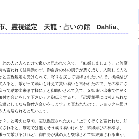
、霊視鑑定 天龍・占いの館 Dahlia、
浄霊、交霊、祈祷、御祓い、開運、苦痛・不
スピリチュアルカウンセリング、霊能力、
話鑑定、オンライン、天龍知裕著、天の神
、此の人と入るだけで良いと思われて入て、「結婚しましょう」と何度
時も言われて結局動かず、御自身の体の調子が悪く成り、入院して入る
宙の真理で未来は希望の光、この世で天
かと霊視鑑定を受けられて、寄りを戻して復縁されたいので、御縁結び
て入ると、繋がって願いも叶えて貰い易いと言われたので、その様にさ
戻って結婚出来ます様に」と御願いされて入て、又御逢い出来て仲良く
御付き合いをして下さい」と御伝えすると、「恋愛相手には考えられな
友達としてなら御付き合いをします」と言われたので、ショックを受け
う人も居られると思います。
か？」と考えた挙句、霊視鑑定された方に「上手く行くと言われた、如
問されると、確定では無くそう成り易いけれど、御縁結びの神様は、
張って繋げるけれど、御自身が其の人と復縁されて御結婚される事が、