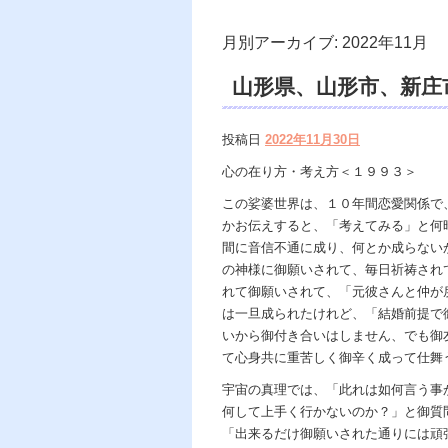
月別アーカイブ:
2022年11月
山形県、山形市、新庄市
遠隔 除霊 口コミ、
投稿日
2022年11月30日
安・恐怖、悩み相談、
心の在り方・考え方＜１９９３＞
霊媒、ヒーリング、電
この娑婆世界は、１０年間恋愛関係で
かお伝えすると、「考えてみる」と何
様ｖｓ地獄の神様、宇
間に音信不通に成り、何とか成らない
国 あの世で天国。
の神様に御願いされて、毎日祈祷され
れて御願いされて、「元彼さんと仲が
は一旦成られたけれど、「結婚前提で
いから御付き合いはしません、でも御
て心身共に重苦しく御辛く成って仕舞
宇宙の真理では、「此れは如何言う事
何して上手く行かないのか？」と御質
「出来るだけ御願いされた通りには頑