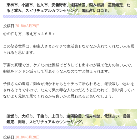
東御市、小諸市、佐久市、安曇野市、遠隔除霊、悩み相談、霊視鑑定、だ
るさ重み、スピリチュアルカウンセリング、電話占い口コミ。
投稿日
2018年8月29日
心の在り方、考え方＜４６５＞
この娑婆世界は、御主人さまがケチで生活費もなかなか入れてくれない人も居
られると思います。
宇宙の真理では、ケチなのは因縁でどうしても出すのが嫌で仕方の無い人で、
御徳をドンドン減らして可哀そうな人なのですと教えられます。
子供さんの進路に御金が掛かるからとケチって居られると、老後寂しい思いを
されるそうですので、なんて気の毒な人なのだろうと思われて、割り切ってい
ないより元気で居てくれるから良いかと思われると良いでしょう。
須坂市、大町市、千曲市、上田市、遠隔除霊、悩み相談、電話占い、霊視
鑑定、開運、スピリチュアルカウンセリング。
投稿日
2018年8月28日