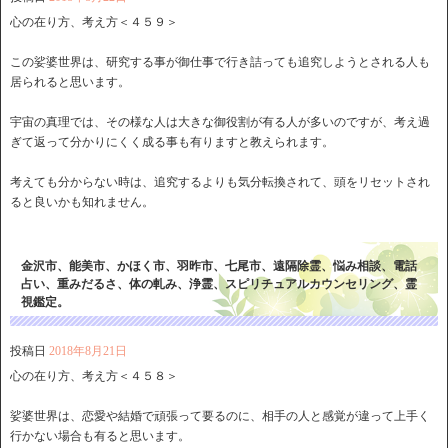
心の在り方、考え方＜４５９＞
この娑婆世界は、研究する事が御仕事で行き詰っても追究しようとされる人も
居られると思います。
宇宙の真理では、その様な人は大きな御役割が有る人が多いのですが、考え過
ぎて返って分かりにくく成る事も有りますと教えられます。
考えても分からない時は、追究するよりも気分転換されて、頭をリセットされ
ると良いかも知れません。
金沢市、能美市、かほく市、羽昨市、七尾市、遠隔除霊、悩み相談、電話
占い、重みだるさ、体の軋み、浄霊、スピリチュアルカウンセリング、霊
視鑑定。
投稿日
2018年8月21日
心の在り方、考え方＜４５８＞
娑婆世界は、恋愛や結婚で頑張って要るのに、相手の人と感覚が違って上手く
行かない場合も有ると思います。