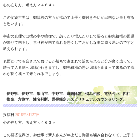
心の在り方、考え方＜４６４＞
この娑婆世界は、御親族の方々が揉めて上手く御付き合いが出来ない事も有る
と思います。
宇宙の真理では揉め事や喧嘩で、怒ったり憎んだりして要ると御先祖様の因縁
が降りて来るし、祟り神が来て流れを悪くしておかしな事に成り易いのですと
教えられます。
表面だけでも合されて負けるが勝ちで進まれて治められると分が良く成って、
勝って入る側へ因縁が行きますし、御先祖様の悪い因縁も止まって来るので流
れが良く成って来られるでしょう。
長野県、長野市、飯山市、中野市、遠隔除霊、悩み相談、電話占い、四柱
推命、方位学、姓名判断、霊視鑑定、スピリチュアルカウンセリング。
投稿日
2018年8月27日
心の在り方、考え方＜４６３＞
この娑婆世界は、御仕事で新人さんが年上だし御話も噛み合わなくて、上手く