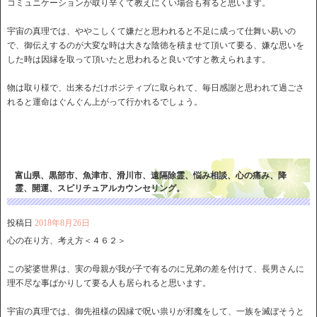
コミュニケーションが取り辛くて教えにくい場合も有ると思います。
宇宙の真理では、ややこしくて嫌だと思われると不足に成って仕舞い易いの
で、御伝えするのが大変な時は大きな陰徳を積ませて頂いて要る、嫌な思いを
した時は因縁を取って頂いたと思われると良いですと教えられます。
物は取り様で、出来るだけポジティブに取られて、毎日感謝と思われて過ごさ
れると運命はぐんぐん上がって行かれるでしょう。
富山県、黒部市、魚津市、滑川市、遠隔除霊、悩み相談、心の痛み、降
霊、開運、スピリチュアルカウンセリング。
投稿日
2018年8月26日
心の在り方、考え方＜４６２＞
この娑婆世界は、実の母親が我が子で有るのに兄弟の差を付けて、長男さんに
理不尽な事ばかりして要る人も居られると思います。
宇宙の真理では、御先祖様の因縁で呪い祟りが邪魔をして、一族を滅ぼそうと