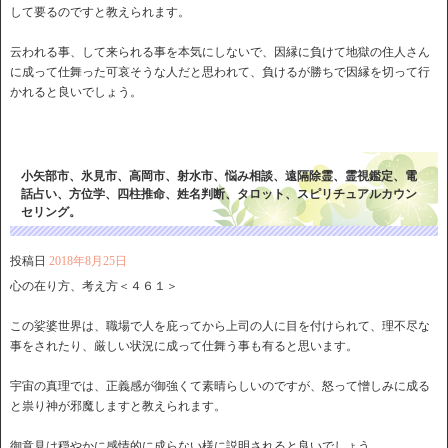
して要るのですと教えられます。
云われる事、して来られる事を本気にしないで、因縁に負けて地獄の住人さん
に成って仕舞った可哀そうな人だと思われて、負けるが勝ちで因縁を切って行
かれると良いでしょう。
小矢部市、氷見市、高岡市、射水市、悩み相談、遠隔除霊、霊視鑑定、電
話占い、方位学、四柱推命、姓名判断、タロット、スピリチュアルカウン
セリング。
投稿日
2018年8月25日
心の在り方、考え方＜４６１＞
この娑婆世界は、職場で人を庇ってから上司の人に目を付けられて、理不尽な
事をされたり、厳しい状況に成って仕舞う事も有ると思います。
宇宙の真理では、正義感が御強くて素晴らしいのですが、怒って憎しみに成る
と祟り神が邪魔しますと教えられます。
御意見は穏やかに感情的に成らない様に説明されると良いでしょう。