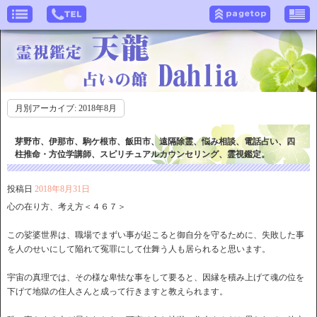
月別アーカイブ:
2018年8月
芽野市、伊那市、駒ケ根市、飯田市、遠隔除霊、悩み相談、電話占い、四
柱推命・方位学講師、スピリチュアルカウンセリング、霊視鑑定。
投稿日
2018年8月31日
心の在り方、考え方＜４６７＞
この娑婆世界は、職場でまずい事が起こると御自分を守るために、失敗した事
を人のせいにして陥れて冤罪にして仕舞う人も居られると思います。
宇宙の真理では、その様な卑怯な事をして要ると、因縁を積み上げて魂の位を
下げて地獄の住人さんと成って行きますと教えられます。