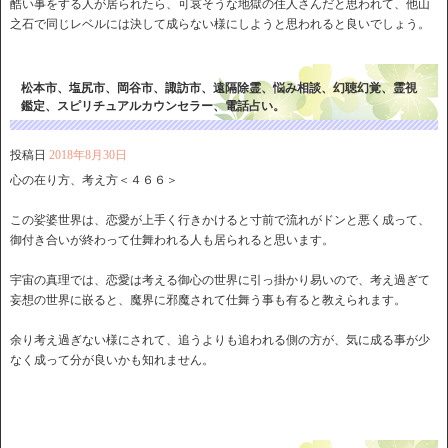
酷い事をする人が居られたら、可哀そうな地獄の住人さんだと思われて、他山
之石で同じレベルには決して成らない様にしようと思われると良いでしょう。
松本市、塩尻市、岡谷市、諏訪市、遠隔除霊、悩み相談、幻聴幻覚、霊視
鑑定、スピリチュアルカウンセラー、電話占い。
投稿日
2018年8月30日
心の在り方、考え方＜４６６＞
この娑婆世界は、恋愛が上手く行きかけると寸前で流れがドンと悪く成って、
御付き合いが終わって仕舞われる人も居られると思います。
宇宙の真理では、恋愛は考える御心の世界に引っ掛かり易いので、考え過ぎて
妄想の世界に嵌ると、魔界に邪魔されて仕舞う事も有ると教えられます。
余り考え過ぎない様にされて、追うよりも追われる側の方が、気に成る事が少
なく成って分が良いかも知れません。