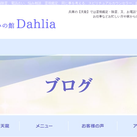
隔除霊、電話占い、悩み相談、霊視鑑定、同じ事を考える、スピリチュアルカウンセラー。|
兵庫の【天龍】では霊視鑑定・除霊、又、お電話
お仕事などお忙しい方や家から