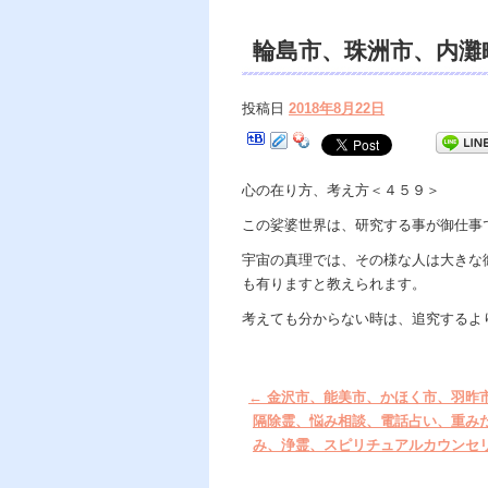
輪島市、珠洲市、内灘
相談、霊視鑑定、同じ
投稿日
2018年8月22日
ー。
心の在り方、考え方＜４５９＞
この娑婆世界は、研究する事が御仕事
宇宙の真理では、その様な人は大きな
も有りますと教えられます。
考えても分からない時は、追究するよ
←
金沢市、能美市、かほく市、羽昨
隔除霊、悩み相談、電話占い、重み
み、浄霊、スピリチュアルカウンセ