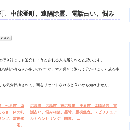
町、中能登町、遠隔除霊、電話占い、悩み
事を考える、スピリチュアルカウンセラ
で行き詰っても追究しようとされる人も居られると思います。
御役割が有る人が多いのですが、考え過ぎて返って分かりにくく成る事
りも気分転換されて、頭をリセットされると良いかも知れません。
市、七尾市、遠
広島県、広島市、東広島市、庄原市、遠隔除霊、電
だるさ、体の軋
話占い、悩み相談、霊障、霊視鑑定、スピリチュア
リング、霊視鑑
ルカウンセリング、開運。
→
定。