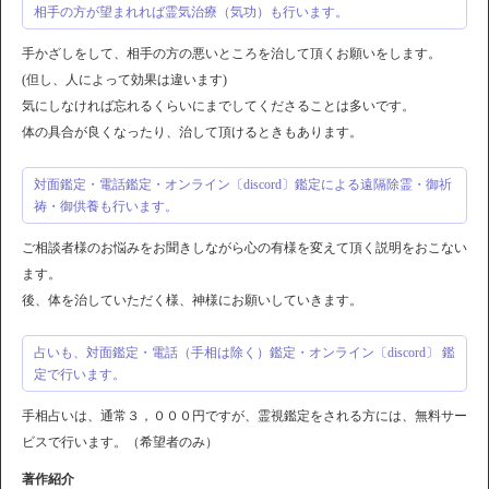
相手の方が望まれれば霊気治療（気功）も行います。
手かざしをして、相手の方の悪いところを治して頂くお願いをします。
(但し、人によって効果は違います)
気にしなければ忘れるくらいにまでしてくださることは多いです。
体の具合が良くなったり、治して頂けるときもあります。
対面鑑定・電話鑑定・オンライン〔discord〕鑑定による遠隔除霊・御祈
祷・御供養も行います。
ご相談者様のお悩みをお聞きしながら心の有様を変えて頂く説明をおこない
ます。
後、体を治していただく様、神様にお願いしていきます。
占いも、対面鑑定・電話（手相は除く）鑑定・オンライン〔discord〕 鑑
定で行います。
手相占いは、通常３，０００円ですが、霊視鑑定をされる方には、無料サー
ビスで行います。（希望者のみ）
著作紹介