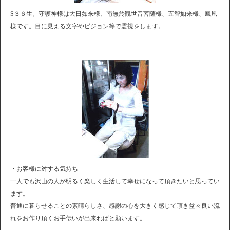
S３６生。守護神様は大日如来様、南無於観世音菩薩様、五智如来様、鳳凰
様です。目に見える文字やビジョン等で霊視をします。
・お客様に対する気持ち
一人でも沢山の人が明るく楽しく生活して幸せになって頂きたいと思ってい
ます。
普通に暮らせることの素晴らしさ、感謝の心を大きく感じて頂き益々良い流
れをお作り頂くお手伝いが出来ればと願います。