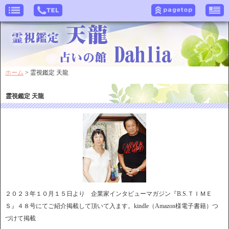
ホーム
> 霊視鑑定 天龍
霊視鑑定 天龍
２０２３年１０月１５日より 企業家インタビューマガジン『B.S.ＴＩＭＥ
Ｓ』４８号にてご紹介掲載して頂いて入ます。kindle（Amazon様電子書籍）つ
づけて掲載