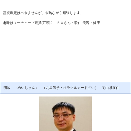
霊視鑑定は出来ませんが、未熟ながら頑張ります。
趣味はユーチューブ観賞(江頭２：５０さん・歌) 美容・健康
明峻 「めいしゅん」 （九星気学・オラクルカード占い） 岡山県在住