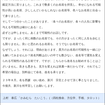
鑑定方法に至りました。これまで数多くのお名前を拝見し、幸せになれる可能
性が高いお名前、少ししんどいかもしれないお名前等、色々なお名前と出会っ
て参りました。
そして一つ分かったことがあります。〈各々のお名前が、各々の人生に影響を
与える可能性は確かにある〉と。
必ずとは申しません。あくまで可能性のお話しです。
ですが、まったく同じ画数のお名前でも、その方がまったく同じ人生を歩むと
も限りません。良いと思われるお名前も、そうでないお名前でも。
なぜでしょう。それには、理由があります。貴方のお名前の可能性を一緒にひ
も解いてみませんか？姓名判断は占いの中でも数少ない、改名等で運気を変え
られる可能性のある占術です。ですが、こちらから改名をお勧めすることはご
ざいません。良きも悪きも、見方を変えれば表裏一体だからです。それでもご
希望の場合は、別料金にて命名、改名を承ります。
２３年８月。名を西媛 ゆい改め、新川 宗玄とさせて頂く事となりました。
今後共、新川を何卒宜しくお願いします。
上村 泰広 「かみむら たいこう」 (（四柱推命、方位学、手相、タロット）