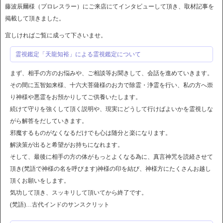
藤波辰爾様（プロレスラー）にご来店にてインタビューして頂き、取材記事を
掲載して頂きました。
宜しければご覧に成って下さいませ。
霊視鑑定「天龍知裕」による霊視鑑定について
まず、相手の方のお悩みや、ご相談等お聞きして、会話を進めていきます。
その間に五智如来様、十六大菩薩様のお力で除霊・浄霊を行い、私の方へ崇
り神様や悪霊をお預かりしてご供養いたします。
続けて守りを強くして頂く説明や、現実にどうして行けばよいかを霊視しな
がら解答をだしていきます。
邪魔するものがなくなるだけでも心は随分と楽になります。
解決策が出ると希望がお持ちになれます。
そして、最後に相手の方の体がもっとよくなる為に、真言神咒を読経させて
頂き(梵語で神様の名を呼びます)神様の印を結び、神様方にたくさんお越し
頂くお願いをします。
気功して頂き、スッキリして頂いてから終了です。
(梵語)…古代インドのサンスクリット