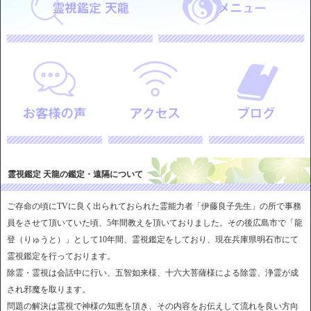
霊視鑑定 天龍の鑑定・遠隔について
ご存命の頃にTVに良く出られておられた霊能力者「伊藤良子先生」の所で事務
員をさせて頂いていた頃、5年間教えを頂いておりました。その後広島市で「龍
登（りゅうと）」として10年間、霊視鑑定をしており、現在兵庫県明石市にて
霊視鑑定を行っております。
除霊・霊視は会話中に行い、五智如来様、十六大菩薩様による除霊、浄霊が成
され邪魔を取ります。
問題の解決は霊視で神様の知恵を頂き、その内容をお伝えして流れを良い方向