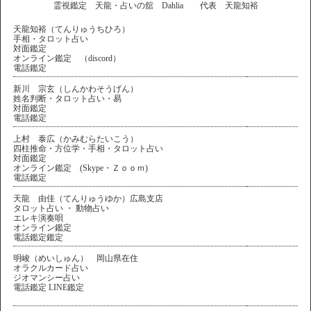
霊視鑑定 天龍・占いの舘 Dahlia 代表 天龍知裕
天龍知裕（てんりゅうちひろ）
手相・タロット占い
対面鑑定
オンライン鑑定 （discord）
電話鑑定
新川 宗玄（しんかわそうげん）
姓名判断・タロット占い・易
対面鑑定
電話鑑定
上村 泰広（かみむらたいこう）
四柱推命・方位学・手相・タロット占い
対面鑑定
オンライン鑑定 (Skype・Ｚｏｏｍ)
電話鑑定
天龍 由佳（てんりゅうゆか）広島支店
タロット占い ・ 動物占い
エレキ演奏唄
オンライン鑑定
電話鑑定鑑定
明峻（めいしゅん） 岡山県在住
オラクルカード占い
ジオマンシー占い
電話鑑定 LINE鑑定