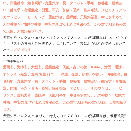
い、四柱推命、姓名判断・九星気学・易・タロット・手相・数秘術・動物占
い・姓名学・命運鑑定、開運、不安・苦痛・恐怖、悩み相談、スピリチュアル
カウンセラー、ヒーリング、霊能力者、霊媒師、天龍知裕著、幸せを求めて、
天の神様 VS 地獄の神様、宇宙の真理で未来は希望の光、この世で天国 あの世
で天国、天龍知裕ブログ。
天龍知裕ブログ 心の在り方・考え方＜２７８４＞ この娑婆世界は、いつもとて
もキリストの神様をご家族で大切にされていて、常にお心穏やかで落ち着いて
おら ...
続きを読む
2026年04月24日
愛西市、海津市、大垣市、霊視鑑定 天龍・占いの館 Dahlia、対面・電話・
オンライン鑑定、遠隔 除霊 口コミ、浄霊、交霊、祈祷、御祓い、四柱推命、姓
名判断・九星気学・易・タロット・手相・数秘術・動物占い・姓名学・命運鑑
定、開運、不安・苦痛・恐怖、悩み相談、スピリチュアルカウンセラー、ヒー
リング、霊能力者、霊媒師、天龍知裕著、幸せを求めて、天の神様 VS 地獄の
神様、宇宙の真理で未来は希望の光、この世で天国 あの世で天国、天龍知裕ブ
ログ。
天龍知裕ブログ 心の在り方・考え方＜２７８３＞ この娑婆世界は、仮想通貨詐
欺に掛かられ、何千万も盗られて持ち金が無くなり、警察に届けてもどうにも
なら ...
続きを読む