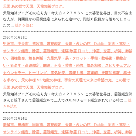
天国 あの世で天国、天龍知裕ブログ。
天龍知裕ブログ 心の在り方・考え方＜２７８６＞ この娑婆世界は、目の不自由
な人が、何回目かの霊視鑑定に来られる途中で、階段６段目から落ちてしまっ
たの ...
続きを読む
2026年06月21日
甲州市、中央市、笛吹市、霊視鑑定 天龍・占いの館 Dahlia、対面・電話・
オンライン鑑定、除霊、霊視鑑定、遠隔 除霊 口コミ、浄霊、交霊、祈祷、御祓
い、四柱推命、姓名判断・九星気学・易・タロット・手相・数秘術・動物占
い・姓名学・命運鑑定、開運、不安・苦痛・恐怖、悩み相談、スピリチュアル
カウンセラー、ヒーリング、霊気治療、霊能力者、霊媒師、天龍知裕著、幸せ
を求めて、天の神様 VS 地獄の神様、宇宙の真理で未来は希望の光、この世で
天国 あの世で天国、天龍知裕ブログ。
天龍知裕ブログ 心の在り方・考え方＜２７８５＞ この娑婆世界は、霊視鑑定師
さんと親子さんで霊視鑑定をで三人でZOOMリモート鑑定されている時に ...
続
きを読む
2026年05月24日
新城市、豊橋市、田原市、霊視鑑定 天龍・占いの館 Dahlia、対面・電話・
オンライン鑑定、除霊、霊視鑑定、遠隔 除霊 口コミ、浄霊、交霊、祈祷、御祓