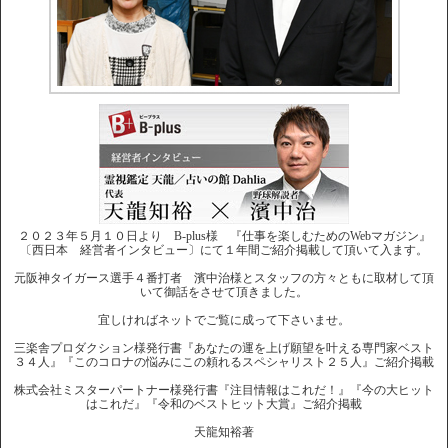
２０２３年５月１０日より B-plus様 『仕事を楽しむためのWebマガジン』
〔西日本 経営者インタビュー〕にて１年間ご紹介掲載して頂いて入ます。
元阪神タイガース選手４番打者 濱中治様とスタッフの方々ともに取材して頂
いて御話をさせて頂きました。
宜しければネットでご覧に成って下さいませ。
三楽舎プロダクション様発行書『あなたの運を上げ願望を叶える専門家ベスト
３４人』『このコロナの悩みにこの頼れるスペシャリスト２５人』ご紹介掲載
株式会社ミスターパートナー様発行書『注目情報はこれだ！』『今の大ヒット
はこれだ』『令和のベストヒット大賞』ご紹介掲載
天龍知裕著