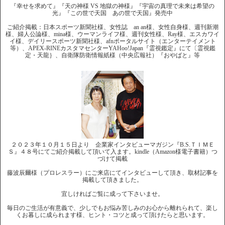
『幸せを求めて』『天の神様 VS 地獄の神様』『宇宙の真理で未来は希望の
光』『この世で天国 あの世で天国』発売中
ご紹介掲載：日本スポーツ新聞社様、女性誌 an an様、女性自身様、週刊新潮
様、婦人公論様、mina様、ウーマンライフ様、週刊女性様、Ray様、エスカワイ
イ様、デイリースポーツ新聞社様、afnポータルサイト（エンターテイメント
等）、APEX-RINEカスタマセンターYAHoo!Japan『霊視鑑定』にて〔霊視鑑
定・天龍｝、自衛隊防衛情報紙様（中央広報社）『おやばと』等
２０２３年１０月１５日より 企業家インタビューマガジン『B.S.ＴＩＭＥ
Ｓ』４８号にてご紹介掲載して頂いて入ます。kindle（Amazon様電子書籍）つ
づけて掲載
藤波辰爾様（プロレスラー）にご来店にてインタビューして頂き、取材記事を
掲載して頂きました。
宜しければご覧に成って下さいませ。
毎日のご生活が有意義で、少しでもお悩み苦しみのお心から離れられて、楽し
くお暮しに成られます様、ヒント・コツと成って頂けたらと思います。