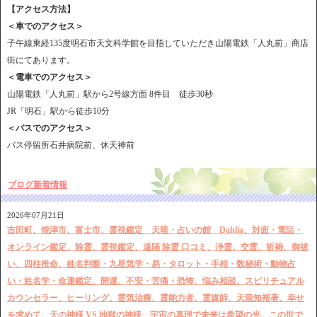
【アクセス方法】
＜車でのアクセス＞
子午線東経135度明石市天文科学館を目指していただき山陽電鉄「人丸前」商店
街にてあります。
＜電車でのアクセス＞
山陽電鉄「人丸前」駅から2号線方面 8件目 徒歩30秒
JR「明石」駅から徒歩10分
＜バスでのアクセス＞
バス停留所石井病院前、休天神前
ブログ新着情報
2026年07月21日
吉田町、焼津市、富士市、霊視鑑定 天龍・占いの館 Dahlia、対面・電話・
オンライン鑑定、除霊、霊視鑑定、遠隔 除霊 口コミ、浄霊、交霊、祈祷、御祓
い、四柱推命、姓名判断・九星気学・易・タロット・手相・数秘術・動物占
い・姓名学・命運鑑定、開運、不安・苦痛・恐怖、悩み相談、スピリチュアル
カウンセラー、ヒーリング、霊気治療、霊能力者、霊媒師、天龍知裕著、幸せ
を求めて、天の神様 VS 地獄の神様、宇宙の真理で未来は希望の光、この世で