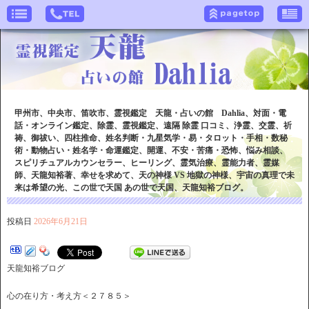
甲州市、中央市、笛吹市、霊視鑑定 天龍・占いの館 Dahlia、対面・電
話・オンライン鑑定、除霊、霊視鑑定、遠隔 除霊 口コミ、浄霊、交霊、祈
祷、御祓い、四柱推命、姓名判断・九星気学・易・タロット・手相・数秘
術・動物占い・姓名学・命運鑑定、開運、不安・苦痛・恐怖、悩み相談、
スピリチュアルカウンセラー、ヒーリング、霊気治療、霊能力者、霊媒
師、天龍知裕著、幸せを求めて、天の神様 VS 地獄の神様、宇宙の真理で未
来は希望の光、この世で天国 あの世で天国、天龍知裕ブログ。
投稿日
2026年6月21日
天龍知裕ブログ
心の在り方・考え方＜２７８５＞