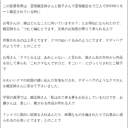
この娑婆世界は、霊視鑑定師さんと親子さんで霊視鑑定をで三人でZOOMリモ
ート鑑定されている時に
お母さんが、娘はどんなことに向いていますか？」とお尋ねになられたので、
鑑定師さん「つむぐ編むとでます、文殊のお知恵が降りて来られる人で
作製されるのは上手とでます、クマのぬいぐるみのようにでます、テディベア
のようです」とのことで
お母さん「クマと云えば、あれじゃない」と言われ、娘さん右の方向から作品
を出して来られ「これクマなんですけど、すごい！」とびっくりされたご様子
で
かわいいクマの絵面の縫い込んだ生地をだされ、テディベアのようなクマさん
を鑑定師さんに見せて下さいました。
宇宙の真理では、鑑定師さん「私は出て来る事をお伝えしているだけです、お
嬢さんは、楽しい、癒される作品が作れる人で
Ｔシャツに面白い絵面を入れ込んだり、綺麗なものを編まれたりでお進みに成
られるのも良いとでます」とのことで