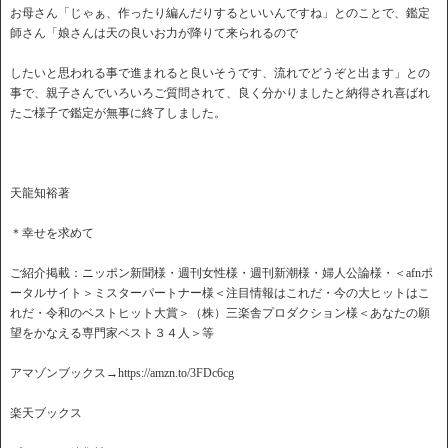
お母さん「じゃぁ、作ったり編んだりするといいんですね」とのことで、鑑定
師さん「娘さんは天の良いお力が降りて来られるので
したいと思われる事で進まれると良いそうです、流れでどうぞと出ます」との
事で、親子さんでいろいろご質問されて、良く分かりましたと納得され喜ばれ
たご様子で鑑定が無事に終了しました。
天龍知裕著
＊幸せを求めて
ご紹介掲載：ニッポン新聞様・週刊女性様・週刊新潮様・婦人公論様・＜afnポ
ータルサイト＞ミスターパートナー様＜注目情報はこれだ・今の大ヒットはこ
れだ・令和のベストヒット大賞＞（株）三楽舎プロダクション様＜あなたの願
望をかなえる専門家ベスト３４人＞等
アマゾンブックス→https://amzn.to/3FDc6cg
楽天ブックス