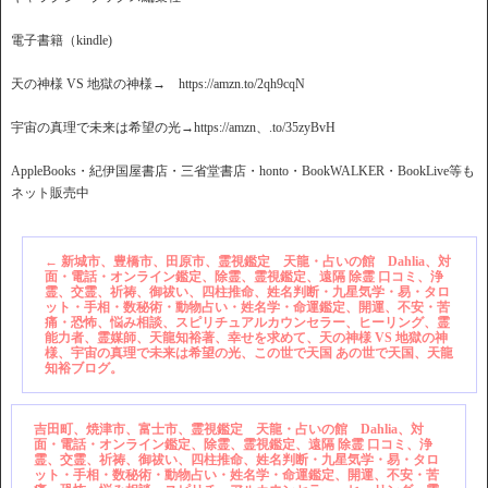
電子書籍（kindle)
天の神様 VS 地獄の神様→ https://amzn.to/2qh9cqN
宇宙の真理で未来は希望の光→https://amzn、.to/35zyBvH
AppleBooks・紀伊国屋書店・三省堂書店・honto・BookWALKER・BookLive等も
ネット販売中
←
新城市、豊橋市、田原市、霊視鑑定 天龍・占いの館 Dahlia、対
面・電話・オンライン鑑定、除霊、霊視鑑定、遠隔 除霊 口コミ、浄
霊、交霊、祈祷、御祓い、四柱推命、姓名判断・九星気学・易・タロ
ット・手相・数秘術・動物占い・姓名学・命運鑑定、開運、不安・苦
痛・恐怖、悩み相談、スピリチュアルカウンセラー、ヒーリング、霊
能力者、霊媒師、天龍知裕著、幸せを求めて、天の神様 VS 地獄の神
様、宇宙の真理で未来は希望の光、この世で天国 あの世で天国、天龍
知裕ブログ。
吉田町、焼津市、富士市、霊視鑑定 天龍・占いの館 Dahlia、対
面・電話・オンライン鑑定、除霊、霊視鑑定、遠隔 除霊 口コミ、浄
霊、交霊、祈祷、御祓い、四柱推命、姓名判断・九星気学・易・タロ
ット・手相・数秘術・動物占い・姓名学・命運鑑定、開運、不安・苦