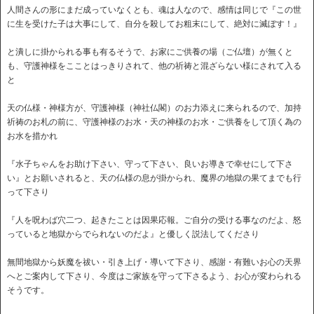
人間さんの形にまだ成っていなくとも、魂は人なので、感情は同じで『この世
に生を受けた子は大事にして、自分を殺してお粗末にして、絶対に滅ぼす！』
と潰しに掛かられる事も有るそうで、お家にご供養の場（ご仏壇）が無くと
も、守護神様をこことはっきりされて、他の祈祷と混ざらない様にされて入る
と
天の仏様・神様方が、守護神様（神社仏閣）のお力添えに来られるので、加持
祈祷のお札の前に、守護神様のお水・天の神様のお水・ご供養をして頂く為の
お水を措かれ
『水子ちゃんをお助け下さい、守って下さい、良いお導きで幸せにして下さ
い』とお願いされると、天の仏様の息が掛かられ、魔界の地獄の果てまでも行
って下さり
『人を呪わば穴二つ、起きたことは因果応報。ご自分の受ける事なのだよ、怒
っていると地獄からでられないのだよ』と優しく説法してくださり
無間地獄から妖魔を祓い・引き上げ・導いて下さり、感謝・有難いお心の天界
へとご案内して下さり、今度はご家族を守って下さるよう、お心が変わられる
そうです。