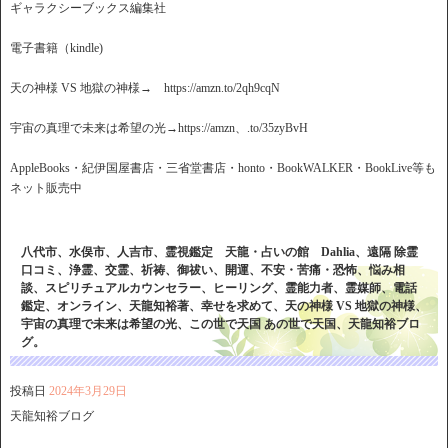
ギャラクシーブックス編集社
電子書籍（kindle)
天の神様 VS 地獄の神様→ https://amzn.to/2qh9cqN
宇宙の真理で未来は希望の光→https://amzn、.to/35zyBvH
AppleBooks・紀伊国屋書店・三省堂書店・honto・BookWALKER・BookLive等も
ネット販売中
八代市、水俣市、人吉市、霊視鑑定 天龍・占いの館 Dahlia、遠隔 除霊
口コミ、浄霊、交霊、祈祷、御祓い、開運、不安・苦痛・恐怖、悩み相
談、スピリチュアルカウンセラー、ヒーリング、霊能力者、霊媒師、電話
鑑定、オンライン、天龍知裕著、幸せを求めて、天の神様 VS 地獄の神様、
宇宙の真理で未来は希望の光、この世で天国 あの世で天国、天龍知裕ブロ
グ。
投稿日
2024年3月29日
天龍知裕ブログ