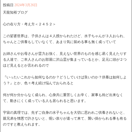
投稿日
2024年3月26日
天龍知裕ブログ
心の在り方・考え方＜２４５２＞
この娑婆世界は、子供さんは４人授かられたけど、水子ちゃんが３人おられ、
ちゃんとご供養もしていなくて、あまり気に留める事も無く成っていて
お姉さんやお母さんが霊力お強く、見えない世界のものを感じ易く見えたりす
る人達で、ご本人さんのお部屋に沢山霊が集まっているとか、足元に頭が２つ
ほど見えるとか言われるので
『いったいこれから如何なるのか？どうしていけば良いのか？供養は如何しよ
う？』とか、色々考え続け悩んでおられると
何が何か分からなく成られ、心身共に重苦しくお辛く、家事も殆ど出来なく
て、動きにくく成っている人も居られると思います。
宇宙の真理では、先ずご自身の水子ちゃんを大切に思われご供養されないと、
親兄弟を憎悪で許さないと、呪い祟りが遣って来て、襲い掛かられる事も有る
のですと教えられます。