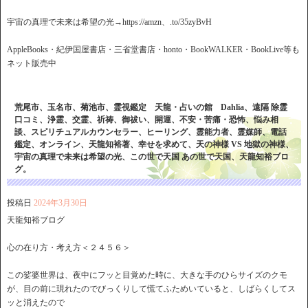
宇宙の真理で未来は希望の光→https://amzn、.to/35zyBvH
AppleBooks・紀伊国屋書店・三省堂書店・honto・BookWALKER・BookLive等も
ネット販売中
荒尾市、玉名市、菊池市、霊視鑑定 天龍・占いの館 Dahlia、遠隔 除霊
口コミ、浄霊、交霊、祈祷、御祓い、開運、不安・苦痛・恐怖、悩み相
談、スピリチュアルカウンセラー、ヒーリング、霊能力者、霊媒師、電話
鑑定、オンライン、天龍知裕著、幸せを求めて、天の神様 VS 地獄の神様、
宇宙の真理で未来は希望の光、この世で天国 あの世で天国、天龍知裕ブロ
グ。
投稿日
2024年3月30日
天龍知裕ブログ
心の在り方・考え方＜２４５６＞
この娑婆世界は、夜中にフッと目覚めた時に、大きな手のひらサイズのクモ
が、目の前に現れたのでびっくりして慌てふためいていると、しばらくしてス
ッと消えたので