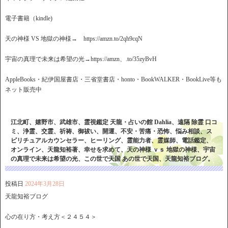
電子書籍（kindle)
天の神様 VS 地獄の神様→ https://amzn.to/2qh9cqN
宇宙の真理で未来は希望の光→https://amzn、.to/35zyBvH
AppleBooks・紀伊国屋書店・三省堂書店・honto・BookWALKER・BookLive等も
ネット販売中
江北町、嬉野市、武雄市、霊視鑑定 天龍・占いの館 Dahlia、遠隔 除霊 口コ
ミ、浄霊、交霊、祈祷、御祓い、開運、不安・苦痛・恐怖、悩み相談、ス
ピリチュアルカウンセラー、ヒーリング、霊能力者、霊媒師、電話鑑定、
オンライン、天龍知裕著、幸せを求めて、天の神様 ｖｓ 地獄の神様、宇宙
の真理で未来は希望の光、この世で天国 あの世で天国、天龍知裕ブログ。
投稿日
2024年3月28日
天龍知裕ブログ
心の在り方・考え方＜２４５４＞