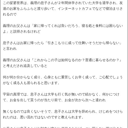
この娑婆世界は、義理の息子さんが２年間休学されていた大学を退学され、友
達のお家をふらふらと渡り歩いて、インターネットカフェでなどで寝泊まりさ
れるので
義理のお父さんは「家に帰ってくれば良いだろう、寝る処と食料には困らない
よ」と説得されるけれど
息子さんはお家に帰ったら「引きこもりに成って仕舞いそうだから帰らない」
と言われ
義理のお父さんは『これからこの子は如何なるのか？普通に暮らせるのか？』
と考えだされ追及していると
何が何か分からなく成り、心身ともに重苦しくお辛く成って、ご心配でしょう
がなく成る人も居られると思います。
宇宙の真理では、息子さんは大学も行く気が無いので続かなく、何かにつけ
て、お金を出して貰うのが当たり前で、お金が次から次へと遣われ
無くなるのでは良くないそうで、息子さんは大学を辞められ、けじめをつけら
れたのは、悪い流れではないのですと教えられます。