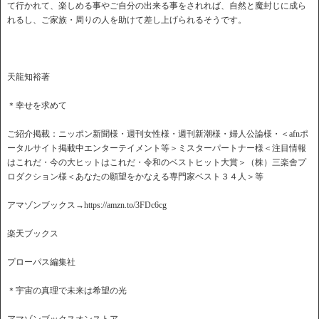
て行かれて、楽しめる事やご自分の出来る事をされれば、自然と魔封じに成ら
れるし、ご家族・周りの人を助けて差し上げられるそうです。
天龍知裕著
＊幸せを求めて
ご紹介掲載：ニッポン新聞様・週刊女性様・週刊新潮様・婦人公論様・＜afnポ
ータルサイト掲載中エンターテイメント等＞ミスターパートナー様＜注目情報
はこれだ・今の大ヒットはこれだ・令和のベストヒット大賞＞（株）三楽舎プ
ロダクション様＜あなたの願望をかなえる専門家ベスト３４人＞等
アマゾンブックス→https://amzn.to/3FDc6cg
楽天ブックス
プローパス編集社
＊宇宙の真理で未来は希望の光