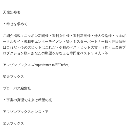
天龍知裕著
＊幸せを求めて
ご紹介掲載：ニッポン新聞様・週刊女性様・週刊新潮様・婦人公論様・＜afnポ
ータルサイト掲載中エンターテイメント等＞ミスターパートナー様＜注目情報
はこれだ・今の大ヒットはこれだ・令和のベストヒット大賞＞（株）三楽舎プ
ロダクション様＜あなたの願望をかなえる専門家ベスト３４人＞等
アマゾンブックス→https://amzn.to/3FDc6cg
楽天ブックス
プローパス編集社
＊宇宙の真理で未来は希望の光
アマゾンブックスオンストア
楽天ブックス