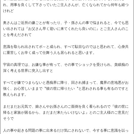
れ、用事を良くして下さっていたご主人さんが、亡くなられてから何年も経つ
けれど
奥さんはご近所の嫌ごとが有ったり、子・孫さんの事で悩まれると、今でも思
い出されては『お父さん早く迎いに来てくれたら良いのに』とご主人さんのこ
とを考えだされて
意識を取られ出されてボ～と成られ、すべて駄目なのではと思われて、心身共
に重苦しくお辛く成って仕舞う人も居られると思います。
宇宙の真理では、お嫌な事が有って、その事でショックを受けられ、貪瞋痴の
深く考える世界に突入し出すと
すべてが嫌でつまらないと愚痴界に降り、回され捕まって、魔界の意地悪がお
強く、お心苦しいままで〝彼の世に帰りたい〝と思わされる事も有るのですと
教えられます。
まだまだお元気で、娘さんやお孫さんのご面倒を良く看られるので『彼の世に
帰ると家族が困るから、まだまだ来たらいけないよ』とのご主人様のご意見だ
そうで
人の事や起きる問題の事に出来るだけ気にされないで、今する事に意識を以っ