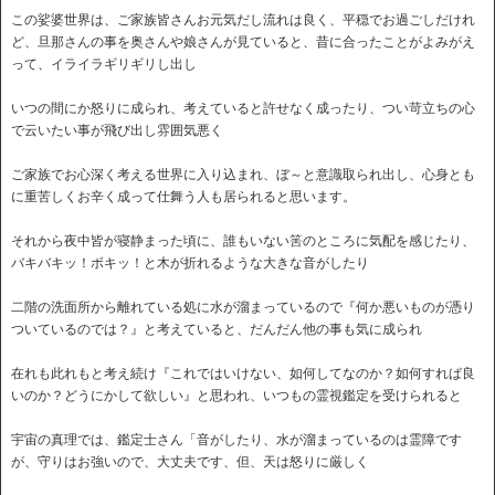
この娑婆世界は、ご家族皆さんお元気だし流れは良く、平穏でお過ごしだけれ
ど、旦那さんの事を奥さんや娘さんが見ていると、昔に合ったことがよみがえ
って、イライラギリギリし出し
いつの間にか怒りに成られ、考えていると許せなく成ったり、つい苛立ちの心
で云いたい事が飛び出し雰囲気悪く
ご家族でお心深く考える世界に入り込まれ、ぼ～と意識取られ出し、心身とも
に重苦しくお辛く成って仕舞う人も居られると思います。
それから夜中皆が寝静まった頃に、誰もいない筈のところに気配を感じたり、
バキバキッ！ボキッ！と木が折れるような大きな音がしたり
二階の洗面所から離れている処に水が溜まっているので『何か悪いものが憑り
ついているのでは？』と考えていると、だんだん他の事も気に成られ
在れも此れもと考え続け『これではいけない、如何してなのか？如何すれば良
いのか？どうにかして欲しい』と思われ、いつもの霊視鑑定を受けられると
宇宙の真理では、鑑定士さん「音がしたり、水が溜まっているのは霊障です
が、守りはお強いので、大丈夫です、但、天は怒りに厳しく