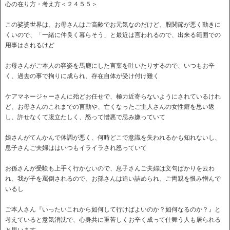
心の在り方・考え方＜２４５５＞
この娑婆世界は、お母さんはご高齢でお元気なのだけど、股関節が悪く動きに
くいので、「一緒に仲良く暮らそう」と最近は言われるので、出来る範囲での
用事はされるけど
お母さんがご本人の容姿を馬鹿にした言葉を吐いたりするので、いつもお辛
く、過去の事で拘りに成られ、存在自体が受け付け難く
ケアマネージャーさんに殆どお任せで、極力近寄らないようにされているけれ
ど、お母さんのこれまでの言動や、亡くなったご主人さんの女性癖を思い返
し、許せなくて腹立たしく、怒って憎悪で忌み嫌っていて
娘さんがてんかんで体調が悪く、何時どこで意識を失われるかも知れないし、
息子さんご夫婦ははいつもイライラされ怒っていて
お孫さんが受験も上手く行かないので、息子さんご夫婦は文句ばかりを云わ
れ、我が子を罵倒されるので、お孫さんは追い詰められ、ご両親を恨み憎んで
いるし
ご本人さん『いったいこれから如何して行けばよいのか？如何なるのか？』と
考えていると意気消沈で、心身共に重苦しくお辛く成って仕舞う人も居られる