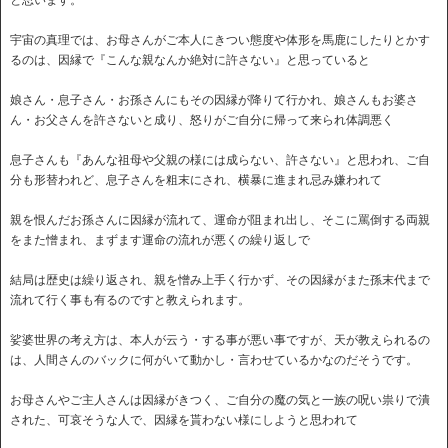
と思います。
宇宙の真理では、お母さんがご本人にきつい態度や体形を馬鹿にしたりとかす
るのは、因縁で『こんな親なんか絶対に許さない』と思っていると
娘さん・息子さん・お孫さんにもその因縁が降りて行かれ、娘さんもお婆さ
ん・お父さんを許さないと成り、怒りがご自分に帰って来られ体調悪く
息子さんも『あんな祖母や父親の様には成らない、許さない』と思われ、ご自
分も形替われど、息子さんを粗末にされ、横暴に進まれ忌み嫌われて
親を恨んだお孫さんに因縁が流れて、運命が阻まれ出し、そこに罵倒する両親
をまた憎まれ、まずます運命の流れが悪くの繰り返しで
結局は歴史は繰り返され、親を憎み上手く行かず、その因縁がまた孫末代まで
流れて行く事も有るのですと教えられます。
娑婆世界の考え方は、本人が云う・する事が悪い事ですが、天が教えられるの
は、人間さんのバックに何がいて動かし・言わせているかなのだそうです。
お母さんやご主人さんは因縁がきつく、ご自分の魔の気と一族の呪い祟りで潰
された、可哀そうな人で、因縁を貰わない様にしようと思われて