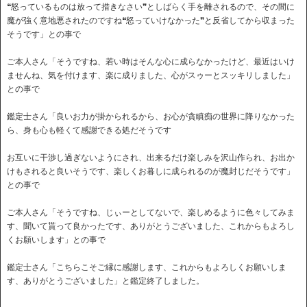
❝怒っているものは放って措きなさい❞としばらく手を離されるので、その間に
魔が強く意地悪されたのですね❝怒っていけなかった❞と反省してから収まった
そうです」との事で
ご本人さん「そうですね、若い時はそんな心に成らなかったけど、最近はいけ
ませんね、気を付けます、楽に成りました、心がスゥーとスッキリしました」
との事で
鑑定士さん「良いお力が掛かられるから、お心が貪瞋痴の世界に降りなかった
ら、身も心も軽くて感謝できる処だそうです
お互いに干渉し過ぎないようにされ、出来るだけ楽しみを沢山作られ、お出か
けもされると良いそうです、楽しくお暮しに成られるのが魔封じだそうです」
との事で
ご本人さん「そうですね、じぃーとしてないで、楽しめるように色々してみま
す、聞いて貰って良かったです、ありがとうございました、これからもよろし
くお願いします」との事で
鑑定士さん「こちらこそご縁に感謝します、これからもよろしくお願いしま
す、ありがとうございました」と鑑定終了しました。