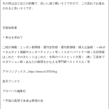
今の所はほどほどの距離で、抗いに成り難いそうですので、この流れでお進み
されると良いそうです。
天龍知裕著
＊幸せを求めて
ご紹介掲載：ニッポン新聞様・週刊女性様・週刊新潮様・婦人公論様・＜afnポ
ータルサイト掲載中エンターテイメント等＞ミスターパートナー様＜注目情報
はこれだ・今の大ヒットはこれだ・令和のベストヒット大賞＞（株）三楽舎プ
ロダクション様＜あなたの願望をかなえる専門家ベスト３４人＞等
アマゾンブックス→https://amzn.to/3FDc6cg
楽天ブックス
プローパス編集社
＊宇宙の真理で未来は希望の光