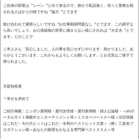
ご自身の部署は〝シーン〝と出て来るので、静かで私語無く、坦々と業務を熟
される人ばかりの様ですね〝協力〝とでます
助け合われて素晴らしいですね〝お仕事順調問題なし〝とでます、この調子な
ら良いでしょう、お心貪瞋痴の世界に捕まらない様にされれば〝大丈夫〝とで
ます」とのことで
ご本人さん「安心しました、人の事を気にせずにやります、助かりました、あ
りがとうございます、これからもよろしくお願いします」とお元気なご様子で
帰られました。
天龍知裕著
＊幸せを求めて
ご紹介掲載：ニッポン新聞様・週刊女性様・週刊新潮様・婦人公論様・＜afnポ
ータルサイト掲載中エンターテイメント等＞ミスターパートナー様＜注目情報
はこれだ・今の大ヒットはこれだ・令和のベストヒット大賞＞（株）三楽舎プ
ロダクション様＜あなたの願望をかなえる専門家ベスト３４人＞等