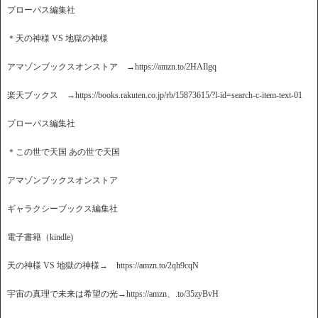
プローパス編集社
＊天の神様 VS 地獄の神様
アマゾンブックスオンストア →https://amzn.to/2HAIlgq
楽天ブックス →https://books.rakuten.co.jp/rb/15873615/?l-id=search-c-item-text-01
プローパス編集社
＊この世で天国 あの世で天国
アマゾンブックスオンストア
ギャラクシーブックス編集社
電子書籍（kindle)
天の神様 VS 地獄の神様→ https://amzn.to/2qh9cqN
宇宙の真理で未来は希望の光→https://amzn、.to/35zyBvH