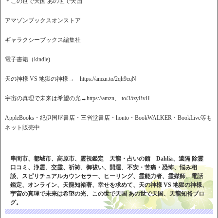
＊この世で天国 あの世で天国
アマゾンブックスオンストア
ギャラクシーブックス編集社
電子書籍（kindle)
天の神様 VS 地獄の神様→ https://amzn.to/2qh9cqN
宇宙の真理で未来は希望の光→https://amzn、.to/35zyBvH
AppleBooks・紀伊国屋書店・三省堂書店・honto・BookWALKER・BookLive等も
ネット販売中
串間市、都城市、高原市、霊視鑑定 天龍・占いの館 Dahlia、遠隔 除霊
口コミ、浄霊、交霊、祈祷、御祓い、開運、不安・苦痛・恐怖、悩み相
談、スピリチュアルカウンセラー、ヒーリング、霊能力者、霊媒師、電話
鑑定、オンライン、天龍知裕著、幸せを求めて、天の神様 VS 地獄の神様、
宇宙の真理で未来は希望の光、この世で天国 あの世で天国、天龍知裕ブロ
グ。