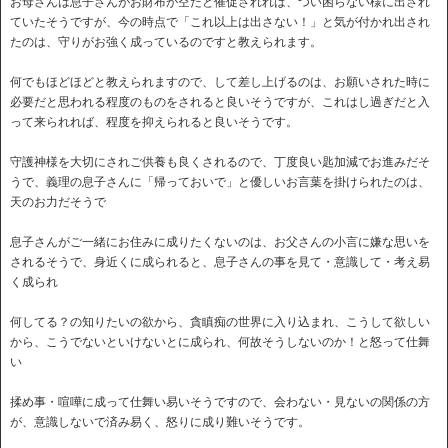
お母さんは息子さんがお財布が空だと催促されれば、つい困らない様に出され
ていたそうですが、今の時点で「これ以上は出さない！」と気が付かれ出され
たのは、守りがお強く成っているのですと教えられます。
何でもほどほどと教えられますので、して差し上げるのは、お願いされた時に
必要だと思われる程度のものをされると良いそうですが、これはし過ぎだと入
って来られれば、程度を抑えられると良いそうです。
守護神様を大切にされご供養も良くされるので、丁度良い匙加減でお進みだそ
うで、義理の息子さんに「帰っておいで」と優しいお言葉を掛けられたのは、
天のお力だそうで
息子さんがご一緒にお住みに成りたくないのは、お父さんの小言に嫌な思いを
されるそうで、身近くに成られると、息子さんの事を見て・意識して・考え易
く成られ
何してる？の知りたいの欲から、貪瞋痴の世界に入り込まれ、こうして欲しい
から、こうでないといけないとに成られ、何故そうしないのか！と怒って仕舞
い
揉め事・喧嘩に成って仕舞い易いそうですので、会わない・見ないの関係の方
が、意識しないで済み易く、怒りに成り難いそうです。