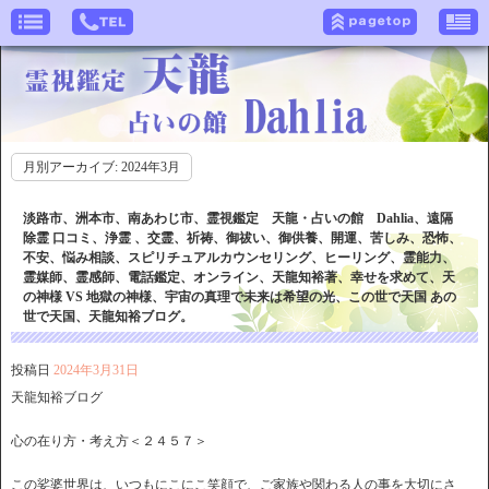
月別アーカイブ:
2024年3月
淡路市、洲本市、南あわじ市、霊視鑑定 天龍・占いの館 Dahlia、遠隔
除霊 口コミ、浄霊 、交霊、祈祷、御祓い、御供養、開運、苦しみ、恐怖、
不安、悩み相談、スピリチュアルカウンセリング、ヒーリング、霊能力、
霊媒師、霊感師、電話鑑定、オンライン、天龍知裕著、幸せを求めて、天
の神様 VS 地獄の神様、宇宙の真理で未来は希望の光、この世で天国 あの
世で天国、天龍知裕ブログ。
投稿日
2024年3月31日
天龍知裕ブログ
心の在り方・考え方＜２４５７＞
この娑婆世界は、いつもにこにこ笑顔で、ご家族や関わる人の事を大切にさ