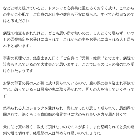
などと考え続けていると、ドスンッと心身共に重だるくお辛く成り、これから
の事がご心配で、ご自身のお仕事や健康も不安に成られ、すべてが駄目なので
はと考えだされ
病院で検査もされたけど、どこも悪い所が無いのに、しんどくて堪らず、いつ
もの霊視鑑定をお受けに成られて、これからの事をお尋ねに成られる人も居ら
れると思います。
宇宙の真理では、鑑定士さん曰く「ご自身は〝元気・健康〝とでます、病院で
診察もされているので大丈夫だと思いますよ、ここで出るのは人の魔の気を受
けられたようです
お隣の部署の長の人が気に成り見られているので、魔の渦に巻き込まれ事故で
すね、怒っている人は悪魔や鬼に取り憑かれて、周りの人を潰していくそうで
す
怒鳴られる人はショックを受けられ、悔しかったり悲しく成られて、愚痴界で
回されて、深く考える貪瞋痴の魔界寄りに沈められ良いお力が届き難くて
天に助け貰い難く、教えて頂けないのでミスが多く、また怒鳴られてと負の連
鎖で耐え切れず、経理部の人は辞められ易いのでしょうね