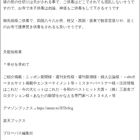
彼の世の仕切りは天がされる事で、ご供養はどこでされても混乱しないそうで
すので、お寺で水子供養は勿論、神道もご供養をして下さるそうです
御先祖様ご供養で、四国八十八か所、秩父・西国・坂東で観音堂巡りや、近く
のお寺で護摩焚き供養をされるも良いそうです。
天龍知裕著
＊幸せを求めて
ご紹介掲載：ニッポン新聞様・週刊女性様・週刊新潮様・婦人公論様・＜afnポ
ータルサイト掲載中エンターテイメント等＞ミスターパートナー様＜注目情報
はこれだ・今の大ヒットはこれだ・令和のベストヒット大賞＞（株）三楽舎プ
ロダクション様＜あなたの願望をかなえる専門家ベスト３４人＞等
アマゾンブックス→https://amzn.to/3FDc6cg
楽天ブックス
プローパス編集社