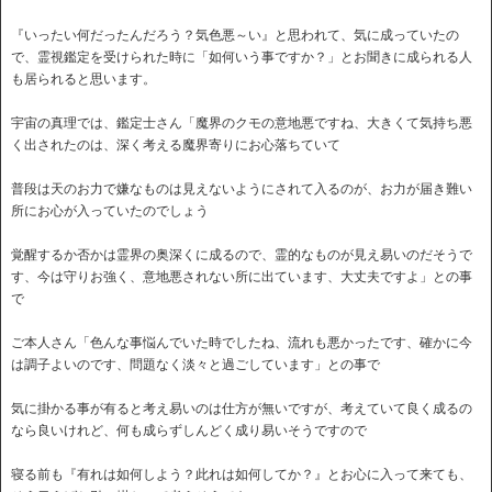
『いったい何だったんだろう？気色悪～い』と思われて、気に成っていたの
で、霊視鑑定を受けられた時に「如何いう事ですか？」とお聞きに成られる人
も居られると思います。
宇宙の真理では、鑑定士さん「魔界のクモの意地悪ですね、大きくて気持ち悪
く出されたのは、深く考える魔界寄りにお心落ちていて
普段は天のお力で嫌なものは見えないようにされて入るのが、お力が届き難い
所にお心が入っていたのでしょう
覚醒するか否かは霊界の奥深くに成るので、霊的なものが見え易いのだそうで
す、今は守りお強く、意地悪されない所に出ています、大丈夫ですよ」との事
で
ご本人さん「色んな事悩んでいた時でしたね、流れも悪かったです、確かに今
は調子よいのです、問題なく淡々と過ごしています」との事で
気に掛かる事が有ると考え易いのは仕方が無いですが、考えていて良く成るの
なら良いけれど、何も成らずしんどく成り易いそうですので
寝る前も『有れは如何しよう？此れは如何してか？』とお心に入って来ても、