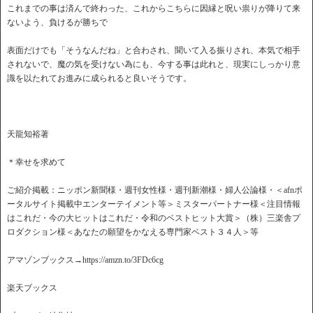
これまでの事は済んで終わった、これからこちらに因縁と呪い祟りが降りて来
ないよう、負けるが勝ちで
表面だけでも「そうなんだね」と合わされ、聞いて入る振りされ、本気で相手
されないで、魔の気を受けない為にも、今する事は此れと、現実にしっかり意
識を以たれてお進みに成られると良いそうです。
天龍知裕著
＊幸せを求めて
ご紹介掲載：ニッポン新聞様・週刊女性様・週刊新潮様・婦人公論様・＜afnポ
ータルサイト掲載中エンターテイメント等＞ミスターパートナー様＜注目情報
はこれだ・今の大ヒットはこれだ・令和のベストヒット大賞＞（株）三楽舎プ
ロダクション様＜あなたの願望をかなえる専門家ベスト３４人＞等
アマゾンブックス→https://amzn.to/3FDc6cg
楽天ブックス