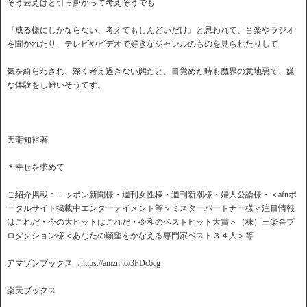
そう云えばと引っ掛かって考えそうでも
『成る様にしかならない、考えてもしんどいだけ』と思われて、音楽やラジオ
を聞かれたり、テレビやビデオで好きなジャンルのものを見られたりして
気を紛らわされ、深く考え過ぎない態だと、目覚めた時も魔界の意地悪で、嫌
な体験をし難いそうです。
天龍知裕著
＊幸せを求めて
ご紹介掲載：ニッポン新聞様・週刊女性様・週刊新潮様・婦人公論様・＜afnポ
ータルサイト掲載中エンターテイメント等＞ミスターパートナー様＜注目情報
はこれだ・今の大ヒットはこれだ・令和のベストヒット大賞＞（株）三楽舎プ
ロダクション様＜あなたの願望をかなえる専門家ベスト３４人＞等
アマゾンブックス→https://amzn.to/3FDc6cg
楽天ブックス