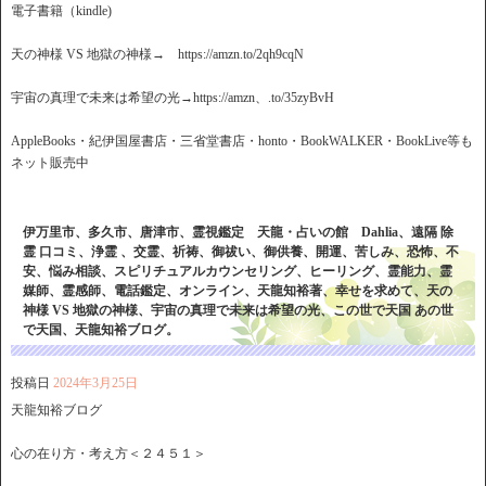
電子書籍（kindle)
天の神様 VS 地獄の神様→ https://amzn.to/2qh9cqN
宇宙の真理で未来は希望の光→https://amzn、.to/35zyBvH
AppleBooks・紀伊国屋書店・三省堂書店・honto・BookWALKER・BookLive等も
ネット販売中
伊万里市、多久市、唐津市、霊視鑑定 天龍・占いの館 Dahlia、遠隔 除
霊 口コミ、浄霊 、交霊、祈祷、御祓い、御供養、開運、苦しみ、恐怖、不
安、悩み相談、スピリチュアルカウンセリング、ヒーリング、霊能力、霊
媒師、霊感師、電話鑑定、オンライン、天龍知裕著、幸せを求めて、天の
神様 VS 地獄の神様、宇宙の真理で未来は希望の光、この世で天国 あの世
で天国、天龍知裕ブログ。
投稿日
2024年3月25日
天龍知裕ブログ
心の在り方・考え方＜２４５１＞