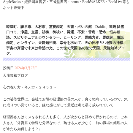
AppleBooks・紀伊国屋書店・三省堂書店・honto・BookWALKER・BookLive等も
ネット販売中
時津町、諫早市、大村市、霊視鑑定 天龍・占いの館 Dahlia、遠隔 除霊
口コミ、浄霊、交霊、祈祷、御祓い、開運、不安・苦痛・恐怖、悩み相
談、スピリチュアルカウンセラー、ヒーリング、霊能力者、霊媒師、電話
鑑定、オンライン、天龍知裕著、幸せを求めて、天の神様 VS 地獄の神様、
宇宙の真理で未来は希望の光、この世で天国 あの世で天国、天龍知裕ブロ
グ。
投稿日
2024年3月27日
天龍知裕ブログ
心の在り方・考え方＜２４５３＞
この娑婆世界は、会社でお隣の経理部の長の人が、良く怒鳴っているので、気
に成りつい見ていると、嫌な感じがして最近は考え易く成られていて
経理部さんはミスをされる人も多く、人が次からと辞めて行かれるので、ご本
人さん『外資系で特殊な分野なので、熟せる人が少なく、前の職場の経理の人
が来たら如何しよう？』