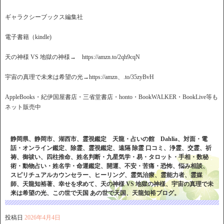
ギャラクシーブックス編集社
電子書籍（kindle)
天の神様 VS 地獄の神様→ https://amzn.to/2qh9cqN
宇宙の真理で未来は希望の光→https://amzn、.to/35zyBvH
AppleBooks・紀伊国屋書店・三省堂書店・honto・BookWALKER・BookLive等も
ネット販売中
静岡県、静岡市、湖西市、霊視鑑定 天龍・占いの館 Dahlia、対面・電
話・オンライン鑑定、除霊、霊視鑑定、遠隔 除霊 口コミ、浄霊、交霊、祈
祷、御祓い、四柱推命、姓名判断・九星気学・易・タロット・手相・数秘
術・動物占い・姓名学・命運鑑定、開運、不安・苦痛・恐怖、悩み相談、
スピリチュアルカウンセラー、ヒーリング、霊気治療、霊能力者、霊媒
師、天龍知裕著、幸せを求めて、天の神様 VS 地獄の神様、宇宙の真理で未
来は希望の光、この世で天国 あの世で天国、天龍知裕ブログ。
投稿日
2026年4月4日