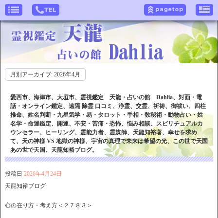
月別アーカイブ:
2026年4月
愛西市、海津市、大垣市、霊視鑑定 天龍・占いの館 Dahlia、対面・電
話・オンライン鑑定、遠隔 除霊 口コミ、浄霊、交霊、祈祷、御祓い、四柱
推命、姓名判断・九星気学・易・タロット・手相・数秘術・動物占い・姓
名学・命運鑑定、開運、不安・苦痛・恐怖、悩み相談、スピリチュアルカ
ウンセラー、ヒーリング、霊能力者、霊媒師、天龍知裕著、幸せを求め
て、天の神様 VS 地獄の神様、宇宙の真理で未来は希望の光、この世で天国
あの世で天国、天龍知裕ブログ。
投稿日
2026年4月24日
天龍知裕ブログ
心の在り方・考え方＜２７８３＞