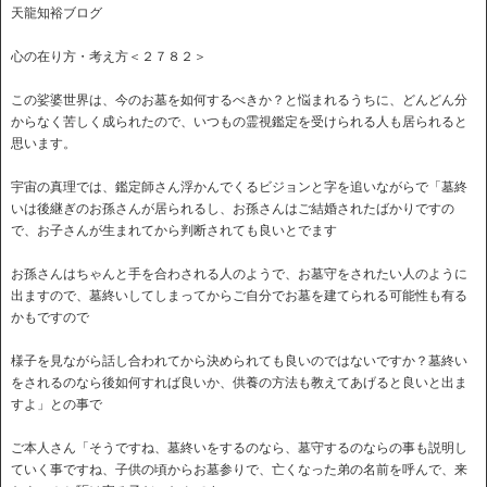
天龍知裕ブログ
心の在り方・考え方＜２７８２＞
この娑婆世界は、今のお墓を如何するべきか？と悩まれるうちに、どんどん分
からなく苦しく成られたので、いつもの霊視鑑定を受けられる人も居られると
思います。
宇宙の真理では、鑑定師さん浮かんでくるビジョンと字を追いながらで「墓終
いは後継ぎのお孫さんが居られるし、お孫さんはご結婚されたばかりですの
で、お子さんが生まれてから判断されても良いとでます
お孫さんはちゃんと手を合わされる人のようで、お墓守をされたい人のように
出ますので、墓終いしてしまってからご自分でお墓を建てられる可能性も有る
かもですので
様子を見ながら話し合われてから決められても良いのではないですか？墓終い
をされるのなら後如何すれば良いか、供養の方法も教えてあげると良いと出ま
すよ」との事で
ご本人さん「そうですね、墓終いをするのなら、墓守するのならの事も説明し
ていく事ですね、子供の頃からお墓参りで、亡くなった弟の名前を呼んで、来