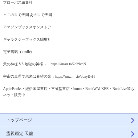
プローパス編集社
＊この世で天国 あの世で天国
アマゾンブックスオンストア
ギャラクシーブックス編集社
電子書籍（kindle)
天の神様 VS 地獄の神様→ https://amzn.to/2qh9cqN
宇宙の真理で未来は希望の光→https://amzn、.to/35zyBvH
AppleBooks・紀伊国屋書店・三省堂書店・honto・BookWALKER・BookLive等も
ネット販売中
トップページ
霊視鑑定 天龍