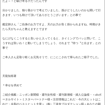
たよ～！と駆け寄る子だったんです
分かりました、独り善がりで考えていました、孫がどうしたいのかも聞いて行
きます、いつも助けて頂いてありがとうございます」との事で
鑑定師さん「ご自身のお力ですよ、天のお力が良く掛かられますね、時期がき
たら天がちゃんと教えますとでます
なにげなくこうすると良いかと入ってくると、タイミングでパッと閃いて、こ
うすれば良いわ！と動いてしまうでしょう、それまで〝待つ〝と出ます」との
事で
ご本人さん足取り軽くお元気そうで、にこにこされて帰られたご様子でした。
天龍知裕著
＊幸せを求めて
ご紹介掲載：ニッポン新聞様・週刊女性様・週刊新潮様・婦人公論様・＜afnポ
ータルサイト＞ミスターパートナー様＜注目情報はこれだ・今の大ヒットはこ
れだ・令和のベストヒット大賞＞（株）三楽舎プロダクション様＜あなたの願