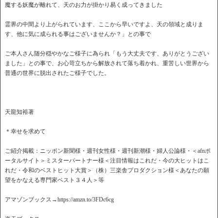
魔する妖魔が離れて、天のお力が掛かり易く成ってきました
霊界の中間より上がられています、ここから早いですよ、天の領域と成りま
す、他に気に成られる事はございませんか？」との事で
ご本人さん随分穏やかなご様子に為られ「もう大丈夫です、ありがとうござい
ました」との事で、お心苛立ちから解放されて落ち着かれ、重苦しい世界から
普通の世界に脱出されたご様子でした。
天龍知裕著
＊幸せを求めて
ご紹介掲載：ニッポン新聞様・週刊女性様・週刊新潮様・婦人公論様・＜afnポ
ータルサイト＞ミスターパートナー様＜注目情報はこれだ・今の大ヒットはこ
れだ・令和のベストヒット大賞＞（株）三楽舎プロダクション様＜あなたの願
望をかなえる専門家ベスト３４人＞等
アマゾンブックス→https://amzn.to/3FDc6cg