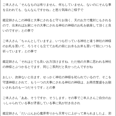
ご本人さん「そんなものは有りません、何もしていません、ないのにそんな事
を云われても、なんなんですかね」と怒り気味のご様子で
鑑定師さんこの神様と大事にされると守りお強く、天のお力で魔封じもされる
ので、出来ればお家にその大事にされる神社の神様のお札を鎮座して頂くと良
いのですが」との事で
ご本人さん「ちゃんとしていますよ、いつも行っている神社と違う神社の神様
のお札を置いて、ろうそくも立ててお札の前にお水もお米も置いて朝にいつも
祈っています」との事で
鑑定師さん「それはとても良いお力頂けますね、ただ他の大事に思われる神社
の神様とぶつかるとでます、同じご系列だと良かったんですがね
おしい、勿体ないと出ます、せっかく神社の神様を祀られているので、そこを
守護神様とされて、もう一つの大事にされる神社の神様は、お商売繁盛をお願
いされるのも一つだそうです」との事
ご本人さん「ああ、そうですか、そうします」その事でご本人さんご自分のお
っしゃられている事が矛盾している事に気が付き出され
鑑定師さん「だいぶんお心魔界寄りから天寄りに上がって来られましたよ、邪