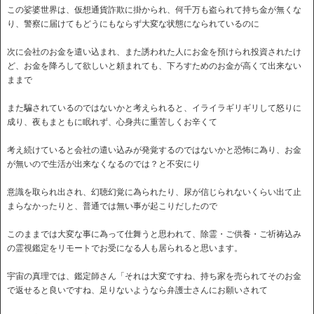
この娑婆世界は、仮想通貨詐欺に掛かられ、何千万も盗られて持ち金が無くな
り、警察に届けてもどうにもならず大変な状態になられているのに
次に会社のお金を遣い込まれ、また誘われた人にお金を預けられ投資されたけ
ど、お金を降ろして欲しいと頼まれても、下ろすためのお金が高くて出来ない
ままで
また騙されているのではないかと考えられると、イライラギリギリして怒りに
成り、夜もまともに眠れず、心身共に重苦しくお辛くて
考え続けていると会社の遣い込みが発覚するのではないかと恐怖に為り、お金
が無いので生活が出来なくなるのでは？と不安にり
意識を取られ出され、幻聴幻覚に為られたり、尿が信じられないくらい出て止
まらなかったりと、普通では無い事が起こりだしたので
このままでは大変な事に為って仕舞うと思われて、除霊・ご供養・ご祈祷込み
の霊視鑑定をリモートでお受になる人も居られると思います。
宇宙の真理では、鑑定師さん「それは大変ですね、持ち家を売られてそのお金
で返せると良いですね、足りないようなら弁護士さんにお願いされて