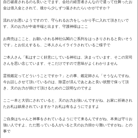
自己破産されるのも良いとでます、会社の経営者さんなので遣って仕舞ったお
金は借入金とされて、後から少しずつ返されたらいかがですか？
流れがお悪いようですので、守られるお力をしっかり手に入れて頂きたいで
す、天のお力が中途半端と出ます、守護神様はここ
お商売はここと、お願いされる神社仏閣のご系列をはっきりされると良いそう
です」とお伝えするも、ご本人さんイライラされているご様子で
ご本人さん「私はすごく好意にしている神社は、決まっています、そこの宮司
さんを思い念じています、そこだけですので意味がよくわかりません
霊視鑑定ってどういうことですか？」との事、鑑定師さん「そうなんですね、
今お話しさせて頂いているのは、除霊が済んであとあと良い状態で保って頂
き、天のお力が掛けて頂けるためのご説明なのですよ
ここ一本と大切にされていると、天のお力お強いんですがね、お家に祈祷され
たお札は鎮座されていますか？お札は有るようにでますよ
ご自身はちゃんと神事をされているようにでて来るんですがね、本来は守りお
強い人ですよ、ただ怒っている人がいると天のお力掛かり難いですがね」との
事で