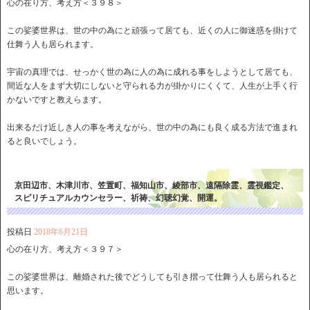
心の在り方、考え方＜３９８＞
この娑婆世界は、世の中の為にと頑張って居ても、近くの人に御迷惑を掛けて
仕舞う人も居られます。
宇宙の真理では、せっかく世の為に人の為に成れる事をしようとして居ても、
間近な人をまず大切にしないと守られる力が掛かりにくくて、人生が上手く行
かないですと教えらます。
出来るだけ近しき人の事を考えながら、世の中の為にも良く成る方法で進まれ
ると良いでしょう。
京田辺市、木津川市、笠置町、福知山市、綾部市、遠隔除霊、霊視鑑定、
スピリチュアルカウンセラー、祈祷、幻聴幻覚、開運。
投稿日
2018年6月21日
心の在り方、考え方＜３９７＞
この娑婆世界は、離婚された後でどうしても引き摺って仕舞う人も居られると
思います。