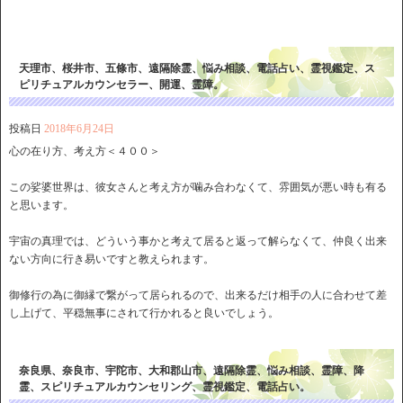
天理市、桜井市、五條市、遠隔除霊、悩み相談、電話占い、霊視鑑定、ス
ピリチュアルカウンセラー、開運、霊障。
投稿日
2018年6月24日
心の在り方、考え方＜４００＞
この娑婆世界は、彼女さんと考え方が噛み合わなくて、雰囲気が悪い時も有る
と思います。
宇宙の真理では、どういう事かと考えて居ると返って解らなくて、仲良く出来
ない方向に行き易いですと教えられます。
御修行の為に御縁で繋がって居られるので、出来るだけ相手の人に合わせて差
し上げて、平穏無事にされて行かれると良いでしょう。
奈良県、奈良市、宇陀市、大和郡山市、遠隔除霊、悩み相談、霊障、降
霊、スピリチュアルカウンセリング、霊視鑑定、電話占い。