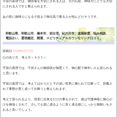
宇宙の真理では、御供養を大切にされる人は、天の仏様、神様方にとても大切
にされる人ですと教えられます。
あの世に御帰りになる寸前まで御元気で要る人が殆んどだそうです。
和歌山県、和歌山市、橋本市、岩出市、紀の川市、遠隔除霊、悩み相談、
電話占い、霊視鑑定、開運、スピリチュアルカウンセリング口コミ。
投稿日
2018年6月25日
心の在り方、考え方＜４０１＞
宇宙の真理では、子供さんの御病状が御悪くて、御心配で御辛い人も居られる
と思います。
宇宙の真理では、考えてばかりだと下の深い世界に勝たれて仕舞って、邪魔さ
れて事態が悪く成って仕舞うと教えられます。
考えて居られるより、現実に出来るだけの事をされて、後は守護神様に御心が
けを御強くされて、少しでも楽に成るように良く成る様にしっかり御願いをさ
れると良いでしょう。