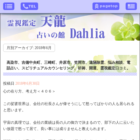
月別アーカイブ:
2018年6月
高染市、吉備中央町、三崎町、井原市、笠岡市、遠隔除霊、悩み相談、電
話占い、スピリチュアルカウンセリング、祈祷、開運、霊視鑑定口コミ。
投稿日
2018年6月30日
心の在り方、考え方＜４０６＞
この娑婆世界は、会社の社長さんが偉そうにして怒ってばかりの人も居られる
と思います。
宇宙の真理では、会社の業績は長の人の御力で決まるので、部下の人に云いた
い放題で怒って居て、良い事には成りませんと教えられます。