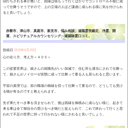
頭打ちされる事が無いと、因縁は積もって行くばかりでコントロール不能に成
って仕舞うそうですので、上の立場の人ほど謙虚に成られる様に気を付けられ
ると良いでしょう。
赤磐市、津山市、真庭市、新見市、悩み相談、遠隔霊視鑑定、浄霊、開
運、スピリチュアルカウンセリング、遠隔除霊口コミ。
投稿日
2018年6月29日
心の在り方、考え方＜４０５＞
この娑婆世界は、娘さんの就職先がいい加減で、住む所も適当にされて仕舞っ
て、娘さんがノイローゼ状態に成って仕舞って要る人も居られると思います。
宇宙の真理では、前の職場の御縁を切って仕舞って要るので、どうしても受け
る物が有るのですと教えられます。
先ず果たすべき事を済ませられて、後は因縁を御積みに成らない様に、起きて
来る事は全て御自分の受けるべき物だと捉えられて、これで終わって行くと思
われて不足の世界に持って行かれない様にされると良いでしょう。