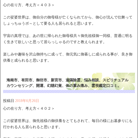
心の在り方、考え方＜４０３＞
この娑婆世界は、御自分の御母様が亡くなられてから、御心が沈んで仕舞って
しょっちゅうボ～として要る人も居られると思います。
宇宙の真理では、あの世に帰られた御母様共々御先祖様御一同様、普通に明る
く生きて欲しいと思って居らっしゃるのですと教えられます。
楽しみや趣味を沢山御持ちに成って、御元気に御暮しに成られる事が、良き御
供養と成られると思います。
海南市、有田市、御坊市、新宮市、遠隔除霊、悩み相談、スピリチュアル
カウンセリング、開運、幻聴幻覚、体の重み痛み、霊視鑑定口コミ。
投稿日
2018年6月26日
心の在り方、考え方＜４０２＞
この娑婆世界は、御先祖様の御供養をとてもされて、毎日の様にお墓参りにも
行かれる人も居られると思います。