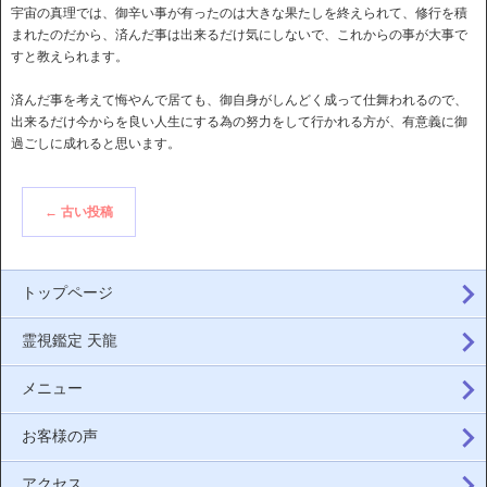
宇宙の真理では、御辛い事が有ったのは大きな果たしを終えられて、修行を積
まれたのだから、済んだ事は出来るだけ気にしないで、これからの事が大事で
すと教えられます。
済んだ事を考えて悔やんで居ても、御自身がしんどく成って仕舞われるので、
出来るだけ今からを良い人生にする為の努力をして行かれる方が、有意義に御
過ごしに成れると思います。
←
古い投稿
トップページ
霊視鑑定 天龍
メニュー
お客様の声
アクセス