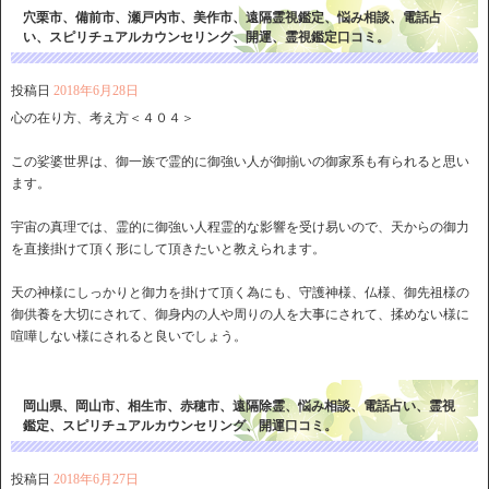
穴栗市、備前市、瀬戸内市、美作市、遠隔霊視鑑定、悩み相談、電話占
い、スピリチュアルカウンセリング、開運、霊視鑑定口コミ。
投稿日
2018年6月28日
心の在り方、考え方＜４０４＞
この娑婆世界は、御一族で霊的に御強い人が御揃いの御家系も有られると思い
ます。
宇宙の真理では、霊的に御強い人程霊的な影響を受け易いので、天からの御力
を直接掛けて頂く形にして頂きたいと教えられます。
天の神様にしっかりと御力を掛けて頂く為にも、守護神様、仏様、御先祖様の
御供養を大切にされて、御身内の人や周りの人を大事にされて、揉めない様に
喧嘩しない様にされると良いでしょう。
岡山県、岡山市、相生市、赤穂市、遠隔除霊、悩み相談、電話占い、霊視
鑑定、スピリチュアルカウンセリング、開運口コミ。
投稿日
2018年6月27日