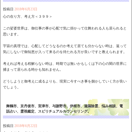
投稿日
2018年6月23日
心の在り方、考え方＜３９９＞
この娑婆世界は、御仕事の事が心配で気に掛かって仕舞われる人も居られると
思います。
宇宙の真理では、心配してどうなるのか考えて居ても分からない時は、返って
気にしないで御知恵が入って来るのを待たれる方が良いですと教えられます。
考えれば考える程解らない時は、時期では無いかもしくは下の心の闇の世界に
捕まって居られる時かも知れません。
どうしようと御考えに成るよりも、現実に今すべき事を捌かしていく方が良い
でしょう。
舞鶴市、京丹後市、宮津市、与謝野市、伊根市、遠隔除霊、悩み相談、電
話占い、霊視鑑定、スピリチュアルカウンセリング。
投稿日
2018年6月22日