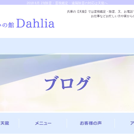
2018 6月 23|除霊・霊視鑑定・遠隔除霊の対応は天龍へ
兵庫の【天龍】では霊視鑑定・除霊、又、お電話
お仕事などお忙しい方や家から