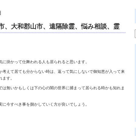
日
市、大和郡山市、遠隔除霊、悩み相談、霊
アルカウンセリング、霊視鑑定、電話占
気に掛かって仕舞われる人も居られると思います。
か考えて居ても分からない時は、返って気にしないで御知恵が入って来
れます。
では無いかもしくは下の心の闇の世界に捕まって居られる時かも知れま
実に今すべき事を捌かしていく方が良いでしょう。