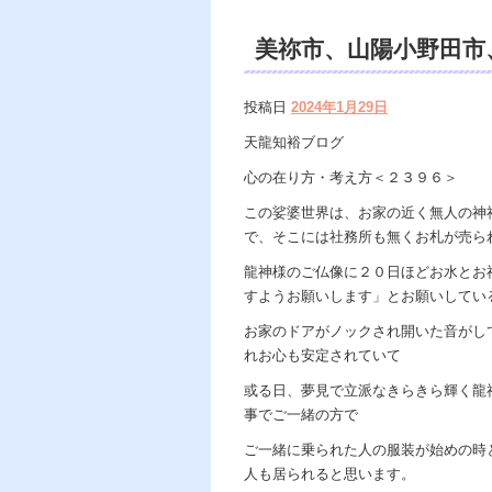
美祢市、山陽小野田
Dahlia、遠隔 除霊
投稿日
2024年1月29日
養、開運、苦しみ、恐
天龍知裕ブログ
ンセリング、ヒーリン
心の在り方・考え方＜２３９６＞
オンライン、天龍知裕
この娑婆世界は、お家の近く無人の神
で、そこには社務所も無くお札が売ら
様、宇宙の真理で未来
龍神様のご仏像に２０日ほどお水とお
天龍知裕ブログ。
すようお願いします」とお願いしてい
お家のドアがノックされ開いた音がし
れお心も安定されていて
或る日、夢見で立派なきらきら輝く龍
事でご一緒の方で
ご一緒に乗られた人の服装が始めの時
人も居られると思います。