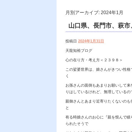
月別アーカイブ:
2024年1月
山口県、長門市、萩市、霊
霊 口コミ、浄霊、交
投稿日
2024年1月31日
怖、悩み相談、スピリ
天龍知裕ブログ
力者、霊媒師、電話鑑
心の在り方・考え方＜２３９８＞
て、天の神様 VS 
この娑婆世界は、娘さんがきつい性格
く
の世で天国 あの世で
お孫さんの面倒もあまりお願いして来
りはしているけれど、無理しているの
親御さんとあまり近寄りたくないのも
と
有る時娘さんのお心に『親を恨んで瞋
られたそうで