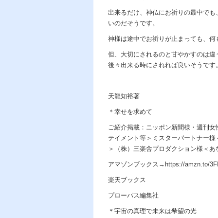
出来るだけ、神仏にお祈りの最中でも
いのだそうです。
神様は途中でお祈りが止まっても、何
但、大切にされるのと甘やかすのは違
後々出来る時にされれば良いそうです
天龍知裕著
＊幸せを求めて
ご紹介掲載：ニッポン新聞様・週刊女
テイメント等＞ミスターパートナー様
＞（株）三楽舎プロダクション様＜あ
アマゾンブックス→https://amzn.to/3F
楽天ブックス
プローパス編集社
＊宇宙の真理で未来は希望の光