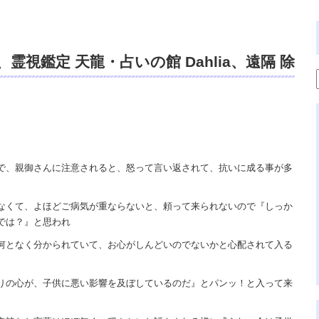
視鑑定 天龍・占いの館 Dahlia、遠隔 除
霊、祈祷、御祓い、開運、不安・苦痛・恐
チュアルカウンセラー、ヒーリング、霊能
定、オンライン、天龍知裕著、幸せを求め
地獄の神様、宇宙の真理で未来は希望の光、こ
で、親御さんに注意されると、怒って言い返されて、抗いに成る事が多
天国、天龍知裕ブログ。
なくて、よほどご病気が重ならないと、頼って来られないので『しっか
では？』と思われ
何となく分かられていて、お心がしんどいのでないかと心配されて入る
りの心が、子供に悪い影響を及ぼしているのだ』とパンッ！と入って来