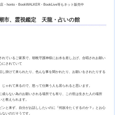
・honto・BookWALKER・BookLive等もネット販売中
黒潮市、霊視鑑定 天龍・占いの館
霊 口コミ、浄霊、交霊、祈祷、御祓い、開運、不
相談、スピリチュアルカウンセラー、ヒー
媒師、電話鑑定、オンライン、天龍知裕
の神様 VS 地獄の神様、宇宙の真理で未来
されているご家系で、朝晩守護神様にお水を差し上げ、合唱されお願い
心にされていて
天国 あの世で天国、天龍知裕ブログ。
話し掛けて来られたり、色んな事を聞かれたり、お願いをされたりする
、じゃれて来るので、怒って仕舞う人も居られると思います。
に成らない為のお願いされる場所でも有り、この世は生きた人の場所
いと教えられます。
ピンと来ず、自分がお話ししたいのに『何故冷たくするのか？』とお心
らないのだそうです。