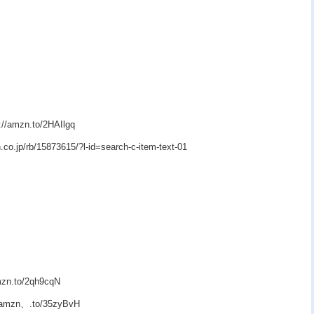
zn.to/2HAIlgq
p/rb/15873615/?l-id=search-c-item-text-01
.to/2qh9cqN
n、.to/35zyBvH