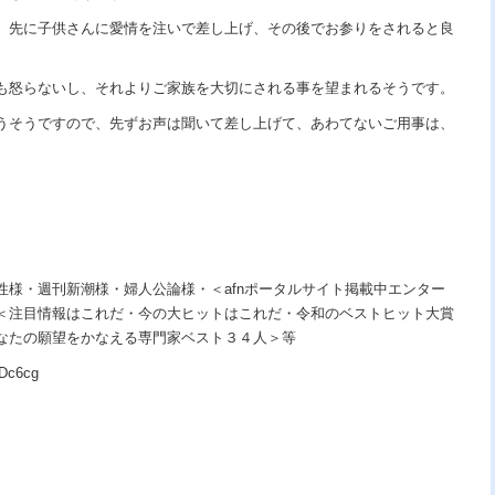
、先に子供さんに愛情を注いで差し上げ、その後でお参りをされると良
も怒らないし、それよりご家族を大切にされる事を望まれるそうです。
うそうですので、先ずお声は聞いて差し上げて、あわてないご用事は、
。
性様・週刊新潮様・婦人公論様・＜afnポータルサイト掲載中エンター
＜注目情報はこれだ・今の大ヒットはこれだ・令和のベストヒット大賞
なたの願望をかなえる専門家ベスト３４人＞等
Dc6cg