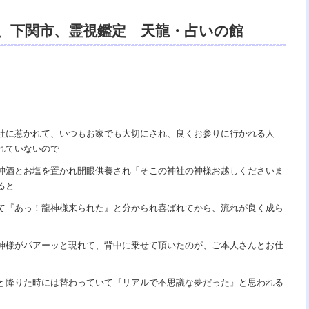
市、下関市、霊視鑑定 天龍・占いの館
 口コミ、浄霊 、交霊、祈祷、御祓い、御供
怖、不安、悩み相談、スピリチュアルカウ
グ、霊能力、霊媒師、霊感師、電話鑑定、
著、幸せを求めて、天の神様 VS 地獄の神
社に惹かれて、いつもお家でも大切にされ、良くお参りに行かれる人
れていないので
は希望の光、この世で天国 あの世で天国、
神酒とお塩を置かれ開眼供養され「そこの神社の神様お越しくださいま
ると
て『あっ！龍神様来られた』と分かられ喜ばれてから、流れが良く成ら
神様がパアーッと現れて、背中に乗せて頂いたのが、ご本人さんとお仕
と降りた時には替わっていて『リアルで不思議な夢だった』と思われる