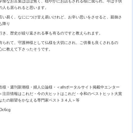
辛辣なお言葉はほぼ無く、穏やかにお話もされる様に成られ、今は子供
の人も居られると思います。
言い易く、なににつけ甘え易いけれど、お辛い思いをさせると、親御さ
も降り
行き、歴史が繰り返される事も有るのですと教えられます。
有られて、守護神様として仏様を大切にされ、ご供養も良くされるの
心に教えて下さったそうです。
性様・週刊新潮様・婦人公論様・＜afnポータルサイト掲載中エンター
＜注目情報はこれだ・今の大ヒットはこれだ・令和のベストヒット大賞
なたの願望をかなえる専門家ベスト３４人＞等
Dc6cg