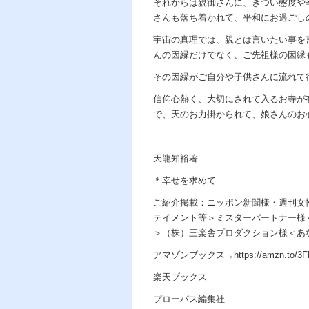
それからは親御さんに、きつい態度や
さんも落ち着かれて、平和にお過ごし
宇宙の真理では、親とは言いたい事を
んの因縁だけでなく、ご先祖様の因縁
その因縁がご自分や子供さんに流れて
信仰心熱く、大切にされて入るお寺が
で、天のお力掛かられて、娘さんのお
天龍知裕著
＊幸せを求めて
ご紹介掲載：ニッポン新聞様・週刊女
テイメント等＞ミスターパートナー様
＞（株）三楽舎プロダクション様＜あ
アマゾンブックス→https://amzn.to/3F
楽天ブックス
プローパス編集社