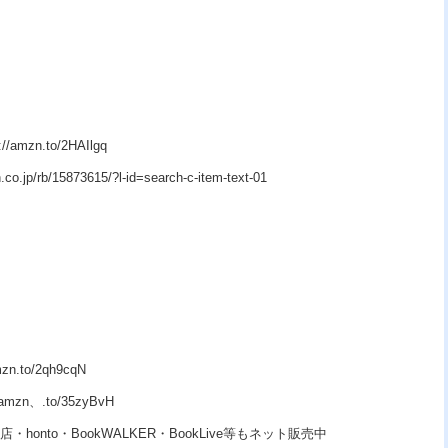
zn.to/2HAIlgq
p/rb/15873615/?l-id=search-c-item-text-01
.to/2qh9cqN
n、.to/35zyBvH
・honto・BookWALKER・BookLive等もネット販売中