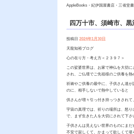
AppleBooks・紀伊国屋書店・三省堂書店
四万十市、須崎市、
Dahlia、遠隔 除
投稿日
2024年1月30日
安・苦痛・恐怖、悩み
天龍知裕ブログ
リング、霊能力者、霊
心の在り方・考え方＜２３９７＞
著、幸せを求めて、天
この娑婆世界は、お家で神仏を大切に
され、ご仏壇でご先祖様のご供養を熱
は希望の光、この世で
祈祷やご供養の最中に、子供さん達が
のに、相手しないで熱中していると
供さんが増々引っ付き持っつきされて
宇宙の真理では、祈りの場所は、怒り
で、まず生きた人を大切にされて下さ
子供さんは見えない世界のものにまだ
不安で寂しくて、かまって欲しくて堪