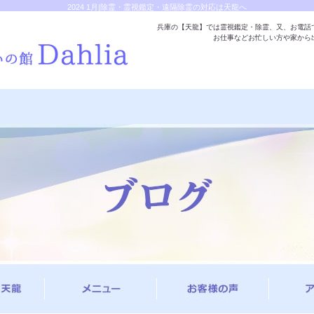
2024 1月|除霊・霊視鑑定・遠隔除霊の対応は天龍へ
兵庫の【天龍】では霊視鑑定・除霊、又、お電話
お仕事などお忙しい方や家から