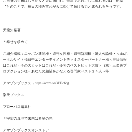
ご自身の祈祷はしっかりと天に届かれ、健康でお過ごしに成れるのは〝勿論
〝とのことで、毎日の積み重ねが天に掛けて頂ける力と成られるそうです。
天龍知裕著
＊幸せを求めて
ご紹介掲載：ニッポン新聞様・週刊女性様・週刊新潮様・婦人公論様・＜afnポ
ータルサイト掲載中エンターテイメント等＞ミスターパートナー様＜注目情報
はこれだ・今の大ヒットはこれだ・令和のベストヒット大賞＞（株）三楽舎プ
ロダクション様＜あなたの願望をかなえる専門家ベスト３４人＞等
アマゾンブックス→https://amzn.to/3FDc6cg
楽天ブックス
プローパス編集社
＊宇宙の真理で未来は希望の光
アマゾンブックスオンストア