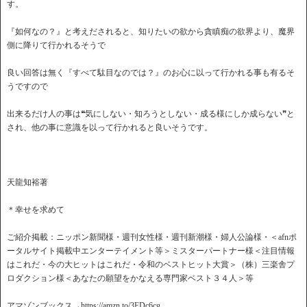
す。
『如何なの？』と考えだされると、知りたいの欲から貪瞋痴の欲界より、魔界
側に降りて行かれるそうで
良い回答は無く『すべて駄目なのでは？』のお心に以って行かれる事も有るそ
うですので
出来るだけ人の事は❝気にしない・知ろうとしない・成る様にしか成らない❞と
され、他の事に意識を以って行かれると良いそうです。
天龍知裕著
＊幸せを求めて
ご紹介掲載：ニッポン新聞様・週刊女性様・週刊新潮様・婦人公論様・＜afnポ
ータルサイト掲載中エンターテイメント等＞ミスターパートナー様＜注目情報
はこれだ・今の大ヒットはこれだ・令和のベストヒット大賞＞（株）三楽舎プ
ロダクション様＜あなたの願望をかなえる専門家ベスト３４人＞等
アマゾンブックス→https://amzn.to/3FDc6cg