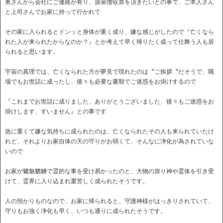
奥さんから会社にご連絡が有り、源泉徴収票を頂きたいとの事で、ご本人さん
と上司さんでお家に持って行かれて
その家に入られるとドンッと身体が重く成り、嫌な感じがしたので『亡くなら
れた人が来られたからなのか？』とか考えて早く帰りたく成って仕舞う人も居
られると思います。
宇宙の真理では、亡くなられた方が夢見で現れたのは〝ご挨拶〝だそうで、職
場でもお世話に成ったし、後々も必要な書類でご迷惑をお掛けするので
『これまでお世話に成りました、ありがとうございました、後々もご迷惑をお
掛けします、すいません』との事です
急に重くて嫌な気持ちに成られたのは、亡くなられたその人も来られていたけ
れど、それよりお家自体の天の守りがお弱くて、そんなに浄化が為されていな
いので
お家が魑魅魍魎で霊的な事を受け易かったのと、大物の祟り神や霊体を引き受
けて、霊界に入り込まれ重苦しく成られたそうです。
人の預かりものなので、お家に帰られると、守護神様がはっきりされていて、
守りもお強く浄化も早く、いつも通りに成られたそうです。