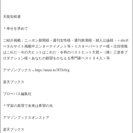
天龍知裕著
＊幸せを求めて
ご紹介掲載：ニッポン新聞様・週刊女性様・週刊新潮様・婦人公論様・＜afnポ
ータルサイト掲載中エンターテイメント等＞ミスターパートナー様＜注目情報
はこれだ・今の大ヒットはこれだ・令和のベストヒット大賞＞（株）三楽舎プ
ロダクション様＜あなたの願望をかなえる専門家ベスト３４人＞等
アマゾンブックス→https://amzn.to/3FDc6cg
楽天ブックス
プローパス編集社
＊宇宙の真理で未来は希望の光
アマゾンブックスオンストア
楽天ブックス