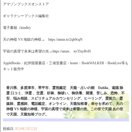
アマゾンブックスオンストア
ギャラクシーブックス編集社
電子書籍（kindle)
天の神様 VS 地獄の神様→ https://amzn.to/2qh9cqN
宇宙の真理で未来は希望の光→https://amzn、.to/35zyBvH
AppleBooks・紀伊国屋書店・三省堂書店・honto・BookWALKER・BookLive等も
ネット販売中
香川県、多度津市、琴平市、霊視鑑定 天龍・占いの館 Dahlia、遠隔 除
霊 口コミ、浄霊 、交霊、祈祷、御祓い、御供養、開運、苦しみ、恐怖、不
安、悩み相談、スピリチュアルカウンセリング、ヒーリング、霊能力、霊
媒師、霊感師、電話鑑定、オンライン、天龍知裕著、幸せを求めて、天の
神様 VS 地獄の神様、宇宙の真理で未来は希望の光、この世で天国 あの世
で天国、天龍知裕ブログ。
投稿日
2024年2月22日