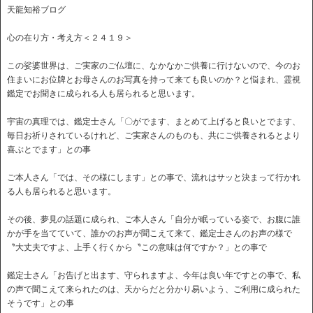
天龍知裕ブログ
心の在り方・考え方＜２４１９＞
この娑婆世界は、ご実家のご仏壇に、なかなかご供養に行けないので、今のお
住まいにお位牌とお母さんのお写真を持って来ても良いのか？と悩まれ、霊視
鑑定でお聞きに成られる人も居られると思います。
宇宙の真理では、鑑定士さん「〇がでます、まとめて上げると良いとでます、
毎日お祈りされているけれど、ご実家さんのものも、共にご供養されるとより
喜ぶとでます」との事
ご本人さん「では、その様にします」との事で、流れはサッと決まって行かれ
る人も居られると思います。
その後、夢見の話題に成られ、ご本人さん「自分が眠っている姿で、お腹に誰
かが手を当てていて、誰かのお声が聞こえて来て、鑑定士さんのお声の様で
〝大丈夫ですよ、上手く行くから〝この意味は何ですか？」との事で
鑑定士さん「お告げと出ます、守られますよ、今年は良い年ですとの事で、私
の声で聞こえて来られたのは、天からだと分かり易いよう、ご利用に成られた
そうです」との事