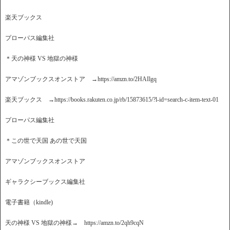
楽天ブックス
プローパス編集社
＊天の神様 VS 地獄の神様
アマゾンブックスオンストア →https://amzn.to/2HAIlgq
楽天ブックス →https://books.rakuten.co.jp/rb/15873615/?l-id=search-c-item-text-01
プローパス編集社
＊この世で天国 あの世で天国
アマゾンブックスオンストア
ギャラクシーブックス編集社
電子書籍（kindle)
天の神様 VS 地獄の神様→ https://amzn.to/2qh9cqN