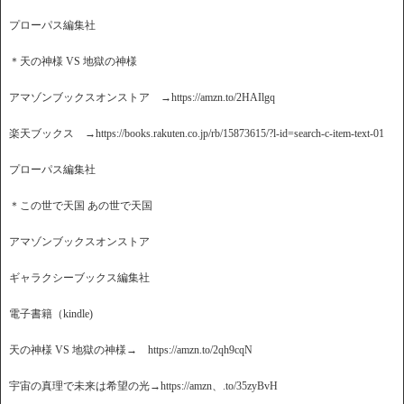
プローパス編集社
＊天の神様 VS 地獄の神様
アマゾンブックスオンストア →https://amzn.to/2HAIlgq
楽天ブックス →https://books.rakuten.co.jp/rb/15873615/?l-id=search-c-item-text-01
プローパス編集社
＊この世で天国 あの世で天国
アマゾンブックスオンストア
ギャラクシーブックス編集社
電子書籍（kindle)
天の神様 VS 地獄の神様→ https://amzn.to/2qh9cqN
宇宙の真理で未来は希望の光→https://amzn、.to/35zyBvH