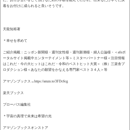
に、お付き合いをして頂けるための手順を組んで行かれ、出来るだけ早くに決
着をお付けに成られると良いそうです。
天龍知裕著
＊幸せを求めて
ご紹介掲載：ニッポン新聞様・週刊女性様・週刊新潮様・婦人公論様・＜afnポ
ータルサイト掲載中エンターテイメント等＞ミスターパートナー様＜注目情報
はこれだ・今の大ヒットはこれだ・令和のベストヒット大賞＞（株）三楽舎プ
ロダクション様＜あなたの願望をかなえる専門家ベスト３４人＞等
アマゾンブックス→https://amzn.to/3FDc6cg
楽天ブックス
プローパス編集社
＊宇宙の真理で未来は希望の光
アマゾンブックスオンストア