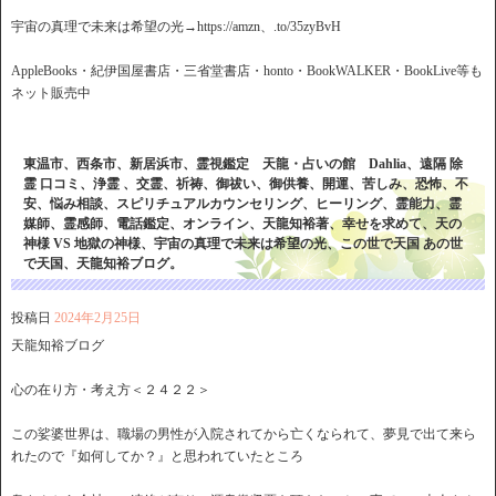
宇宙の真理で未来は希望の光→https://amzn、.to/35zyBvH
AppleBooks・紀伊国屋書店・三省堂書店・honto・BookWALKER・BookLive等も
ネット販売中
東温市、西条市、新居浜市、霊視鑑定 天龍・占いの館 Dahlia、遠隔 除
霊 口コミ、浄霊 、交霊、祈祷、御祓い、御供養、開運、苦しみ、恐怖、不
安、悩み相談、スピリチュアルカウンセリング、ヒーリング、霊能力、霊
媒師、霊感師、電話鑑定、オンライン、天龍知裕著、幸せを求めて、天の
神様 VS 地獄の神様、宇宙の真理で未来は希望の光、この世で天国 あの世
で天国、天龍知裕ブログ。
投稿日
2024年2月25日
天龍知裕ブログ
心の在り方・考え方＜２４２２＞
この娑婆世界は、職場の男性が入院されてから亡くなられて、夢見で出て来ら
れたので『如何してか？』と思われていたところ