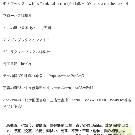
楽天ブックス →https://books.rakuten.co.jp/rb/15873615/?l-id=search-c-item-text-01
プローパス編集社
＊この世で天国 あの世で天国
アマゾンブックスオンストア
ギャラクシーブックス編集社
電子書籍（kindle)
天の神様 VS 地獄の神様→ https://amzn.to/2qh9cqN
宇宙の真理で未来は希望の光→https://amzn、.to/35zyBvH
AppleBooks・紀伊国屋書店・三省堂書店・honto・BookWALKER・BookLive等も
ネット販売中
鳥栖市、小城市、鹿島市、霊視鑑定 天龍・占いの館 Dahlia、遠隔 除霊 口コ
ミ、浄霊、交霊、祈祷、御祓い、開運、不安・苦痛・恐怖、悩み相談、ス