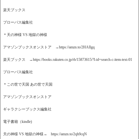
楽天ブックス
プローパス編集社
＊天の神様 VS 地獄の神様
アマゾンブックスオンストア →https://amzn.to/2HAIlgq
楽天ブックス →https://books.rakuten.co.jp/rb/15873615/?l-id=search-c-item-text-01
プローパス編集社
＊この世で天国 あの世で天国
アマゾンブックスオンストア
ギャラクシーブックス編集社
電子書籍（kindle)
天の神様 VS 地獄の神様→ https://amzn.to/2qh9cqN