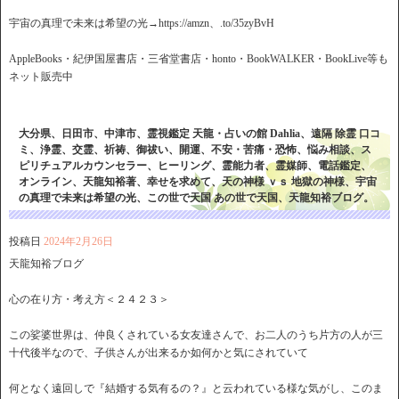
宇宙の真理で未来は希望の光→https://amzn、.to/35zyBvH
AppleBooks・紀伊国屋書店・三省堂書店・honto・BookWALKER・BookLive等も
ネット販売中
大分県、日田市、中津市、霊視鑑定 天龍・占いの館 Dahlia、遠隔 除霊 口コ
ミ、浄霊、交霊、祈祷、御祓い、開運、不安・苦痛・恐怖、悩み相談、ス
ピリチュアルカウンセラー、ヒーリング、霊能力者、霊媒師、電話鑑定、
オンライン、天龍知裕著、幸せを求めて、天の神様 ｖｓ 地獄の神様、宇宙
の真理で未来は希望の光、この世で天国 あの世で天国、天龍知裕ブログ。
投稿日
2024年2月26日
天龍知裕ブログ
心の在り方・考え方＜２４２３＞
この娑婆世界は、仲良くされている女友達さんで、お二人のうち片方の人が三
十代後半なので、子供さんが出来るか如何かと気にされていて
何となく遠回しで『結婚する気有るの？』と云われている様な気がし、このま