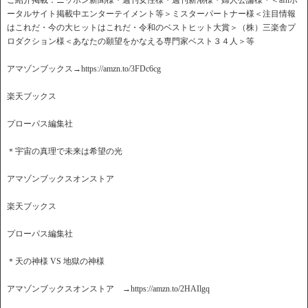
ご紹介掲載：ニッポン新聞様・週刊女性様・週刊新潮様・婦人公論様・＜afnポ
ータルサイト掲載中エンターテイメント等＞ミスターパートナー様＜注目情報
はこれだ・今の大ヒットはこれだ・令和のベストヒット大賞＞（株）三楽舎プ
ロダクション様＜あなたの願望をかなえる専門家ベスト３４人＞等
アマゾンブックス→https://amzn.to/3FDc6cg
楽天ブックス
プローパス編集社
＊宇宙の真理で未来は希望の光
アマゾンブックスオンストア
楽天ブックス
プローパス編集社
＊天の神様 VS 地獄の神様
アマゾンブックスオンストア →https://amzn.to/2HAIlgq