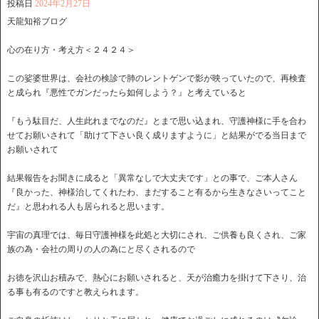
投稿日
2024年2月27日
天龍知裕ブログ
心の在り方・考え方＜２４２４＞
この娑婆世界は、会社の検診で肺のレントゲンで影が映っていたので、再検査
と成られ『悪性でガンだったら如何しよう？』と考えていると
『もう駄目だ、人生此れまでなのだ』とまで思い込まれ、守護神様に手を合わ
せてお願いされて「助けて下さい良く成りますように」と結果がでる当日まで
お願いされて
結果報告をお聞きに成ると「異常なしで大丈夫です」との事で、ご本人さん
『良かった、神様治してくれたわ、まだすること有るから生きなさいってこと
だ』と思われる人も居られると思います。
宇宙の真理では、毎日守護神様を此処と大切にされ、ご供養も良くされ、ご家
族の為・会社の周りの人の為にと尽くされるので
お徳を沢山お積みで、熱心にお願いされると、天が治癒力を掛けて下さり、治
る事も有るのですと教えられます。