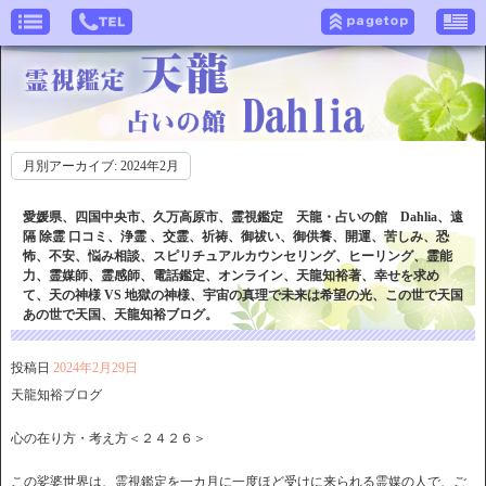
月別アーカイブ:
2024年2月
愛媛県、四国中央市、久万高原市、霊視鑑定 天龍・占いの館 Dahlia、遠
隔 除霊 口コミ、浄霊 、交霊、祈祷、御祓い、御供養、開運、苦しみ、恐
怖、不安、悩み相談、スピリチュアルカウンセリング、ヒーリング、霊能
力、霊媒師、霊感師、電話鑑定、オンライン、天龍知裕著、幸せを求め
て、天の神様 VS 地獄の神様、宇宙の真理で未来は希望の光、この世で天国
あの世で天国、天龍知裕ブログ。
投稿日
2024年2月29日
天龍知裕ブログ
心の在り方・考え方＜２４２６＞
この娑婆世界は、霊視鑑定を一カ月に一度ほど受けに来られる霊媒の人で、ご