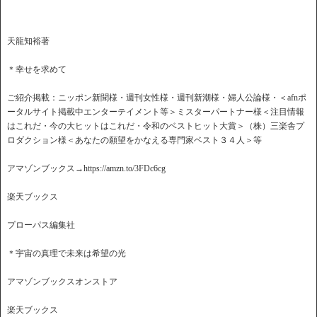
天龍知裕著
＊幸せを求めて
ご紹介掲載：ニッポン新聞様・週刊女性様・週刊新潮様・婦人公論様・＜afnポ
ータルサイト掲載中エンターテイメント等＞ミスターパートナー様＜注目情報
はこれだ・今の大ヒットはこれだ・令和のベストヒット大賞＞（株）三楽舎プ
ロダクション様＜あなたの願望をかなえる専門家ベスト３４人＞等
アマゾンブックス→https://amzn.to/3FDc6cg
楽天ブックス
プローパス編集社
＊宇宙の真理で未来は希望の光
アマゾンブックスオンストア
楽天ブックス