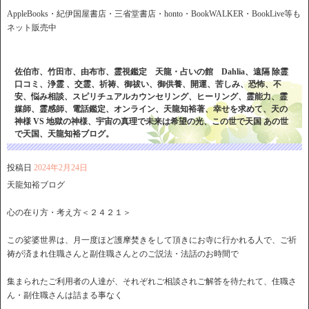
AppleBooks・紀伊国屋書店・三省堂書店・honto・BookWALKER・BookLive等も
ネット販売中
佐伯市、竹田市、由布市、霊視鑑定 天龍・占いの館 Dahlia、遠隔 除霊
口コミ、浄霊 、交霊、祈祷、御祓い、御供養、開運、苦しみ、恐怖、不
安、悩み相談、スピリチュアルカウンセリング、ヒーリング、霊能力、霊
媒師、霊感師、電話鑑定、オンライン、天龍知裕著、幸せを求めて、天の
神様 VS 地獄の神様、宇宙の真理で未来は希望の光、この世で天国 あの世
で天国、天龍知裕ブログ。
投稿日
2024年2月24日
天龍知裕ブログ
心の在り方・考え方＜２４２１＞
この娑婆世界は、月一度ほど護摩焚きをして頂きにお寺に行かれる人で、ご祈
祷が済まれ住職さんと副住職さんとのご説法・法話のお時間で
集まられたご利用者の人達が、それぞれご相談されご解答を待たれて、住職さ
ん・副住職さんは詰まる事なく