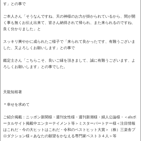
す」との事で
ご本人さん「そうなんですね、天の神様のお力が掛かられているから、間が開
く事も無くお伝え出来て、皆さん納得されて帰られ、また来られるのですね、
良く分かりました」と
スッキリ爽やかに成られたご様子で「来られて良かったです、有難うございま
した、又よろしくお願いします」との事で
鑑定士さん「こちらこそ、良いご縁を頂きまして、誠に有難うございます、よ
ろしくお願いします」との事でした。
天龍知裕著
＊幸せを求めて
ご紹介掲載：ニッポン新聞様・週刊女性様・週刊新潮様・婦人公論様・＜afnポ
ータルサイト掲載中エンターテイメント等＞ミスターパートナー様＜注目情報
はこれだ・今の大ヒットはこれだ・令和のベストヒット大賞＞（株）三楽舎プ
ロダクション様＜あなたの願望をかなえる専門家ベスト３４人＞等