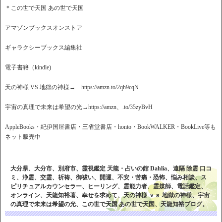
＊この世で天国 あの世で天国
アマゾンブックスオンストア
ギャラクシーブックス編集社
電子書籍（kindle)
天の神様 VS 地獄の神様→ https://amzn.to/2qh9cqN
宇宙の真理で未来は希望の光→https://amzn、.to/35zyBvH
AppleBooks・紀伊国屋書店・三省堂書店・honto・BookWALKER・BookLive等も
ネット販売中
大分県、大分市、別府市、霊視鑑定 天龍・占いの館 Dahlia、遠隔 除霊 口コ
ミ、浄霊、交霊、祈祷、御祓い、開運、不安・苦痛・恐怖、悩み相談、ス
ピリチュアルカウンセラー、ヒーリング、霊能力者、霊媒師、電話鑑定、
オンライン、天龍知裕著、幸せを求めて、天の神様 ｖｓ 地獄の神様、宇宙
の真理で未来は希望の光、この世で天国 あの世で天国、天龍知裕ブログ。