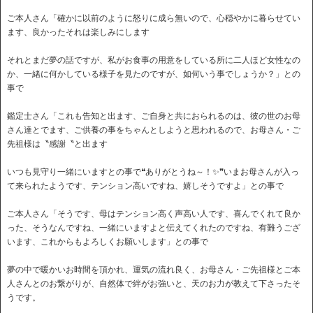
ご本人さん「確かに以前のように怒りに成ら無いので、心穏やかに暮らせてい
ます、良かったそれは楽しみにします
それとまだ夢の話ですが、私がお食事の用意をしている所に二人ほど女性なの
か、一緒に何かしている様子を見たのですが、如何いう事でしょうか？」との
事で
鑑定士さん「これも告知と出ます、ご自身と共におられるのは、彼の世のお母
さん達とでます、ご供養の事をちゃんとしようと思われるので、お母さん・ご
先祖様は〝感謝〝と出ます
いつも見守り一緒にいますとの事で❝ありがとうね～！✨❞いまお母さんが入っ
て来られたようです、テンション高いですね、嬉しそうですよ」との事で
ご本人さん「そうです、母はテンション高く声高い人です、喜んでくれて良か
った、そうなんですね、一緒にいますよと伝えてくれたのですね、有難うござ
います、これからもよろしくお願いします」との事で
夢の中で暖かいお時間を頂かれ、運気の流れ良く、お母さん・ご先祖様とご本
人さんとのお繋がりが、自然体で絆がお強いと、天のお力が教えて下さったそ
うです。