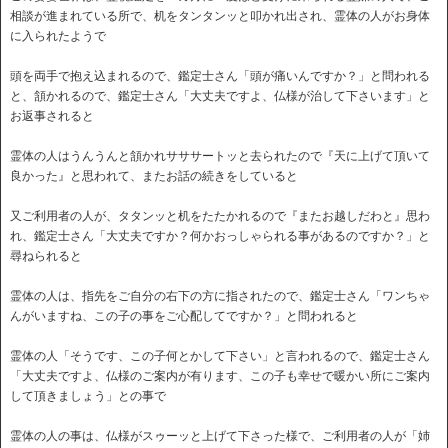
相談が進まれている所で、机をタンタンッと叩かれ出され、霊体の人がお身体
に入られたようで
頭を両手で抱え込まれるので、鑑定士さん「頭が痛いんですか？」と問われる
と、頷かれるので、鑑定士さん「大丈夫ですよ、仏様が治して下さいます」と
お返事されると
霊体の人はうんうんと頷かれサササートッと去られたので『天に上げて頂いて
良かった』と思われて、またお話の続きをしていると
又ご利用者の人が、タタンッと机をたたかれるので『またお越しだわと』思わ
れ、鑑定士さん「大丈夫ですか？何かおっしゃられる事があるのですか？」と
尋ねられると
霊体の人は、指先をご自分の右下の方に指されたので、鑑定士さん「ワンちゃ
んがいますね、この子の事をご心配してですか？」と問われると
霊体の人「そうです、この子何とかして下さい」と言われるので、鑑定士さん
「大丈夫ですよ、仏様のご案内が有ります、この子も幸せで暖かい所にご案内
して頂きましょう」との事で
霊体の人の事は、仏様がスゥーッと上げて下さった様で、ご利用者の人が「姉