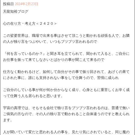
投稿日
2024年2月23日
天龍知裕ブログ
心の在り方・考え方＜２４２０＞
この娑婆世界は、職場で出来る事はさせて頂こうと動かれる頑張る人で、お隣
の人が独り言をつぶやいて、いつもブツブツ言われるので
『何を言っているのか？』と聞き耳を立てられて、聞かれて入ると、ご自分に
お仕事を振って来てしなさいとばかりの事が聞こえて来るので
仕方なく動かれるけど、如何して自分がその事で振り回されて、あげくの果て
にされた事に、誰にも支持されない事をして仕舞うので、苦情に成られ
ご自分のしている事が何が何か分からなく成り、心身ともに重苦しくお辛く成
って仕舞う人も居られると思います。
宇宙の真理では、そもそも会社で独り言をブツブツ言われるのは、普通で無い
ご病気の方なので、その人の独り言で動かれること自体違うのですと教えられ
ます。
人が聞いていて変だと思われる人の事を、見たり気にされていると、同じ魔の