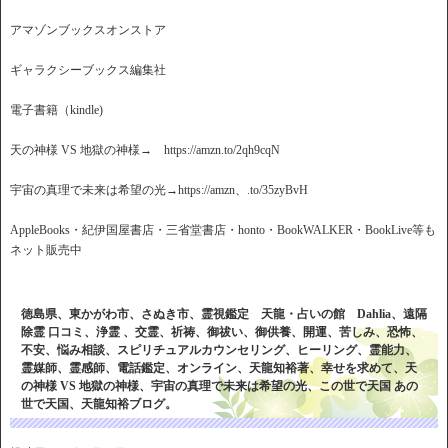
アマゾンブックスオンストア
ギャラクシーブックス編集社
電子書籍（kindle)
天の神様 VS 地獄の神様→ https://amzn.to/2qh9cqN
宇宙の真理で未来は希望の光→https://amzn、.to/35zyBvH
AppleBooks・紀伊国屋書店・三省堂書店・honto・BookWALKER・BookLive等も
ネット販売中
徳島県、東かがわ市、さぬき市、霊視鑑定 天龍・占いの館 Dahlia、遠隔
除霊 口コミ、浄霊 、交霊、祈祷、御祓い、御供養、開運、苦しみ、恐怖、
不安、悩み相談、スピリチュアルカウンセリング、ヒーリング、霊能力、
霊媒師、霊感師、電話鑑定、オンライン、天龍知裕著、幸せを求めて、天
の神様 VS 地獄の神様、宇宙の真理で未来は希望の光、この世で天国 あの
世で天国、天龍知裕ブログ。