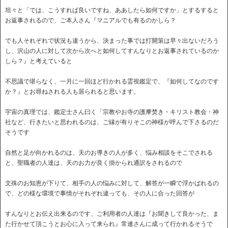
坦々と「では、こうすれば良いですね、ああしたら如何ですか」とするすると
お返事されるので、ご本人さん『マニアルでも有るのかしら？
でも人それぞれで状況も違うから、決まった事では打開策は早々出ないだろう
し、沢山の人に対して次から次へと如何してすんなりとお返事されているのか
しら？』と考えていると
不思議で堪らなく、一月に一回ほど行かれる霊視鑑定で、『如何してなのです
か？』とお尋ねされる人も居られると思います。
宇宙の真理では、鑑定士さん曰く「宗教やお寺の護摩焚き・キリスト教会・神
社など、行きたいと思われるのは、ご縁が有りそこの神様が呼んで下さるのだ
そうです
自然と足が向かれるのは、天のお導きの人が多く、悩み相談をそこでされる
と、聖職者の人達は、天のお力が良く掛かられ通訳をされるので
文殊のお知恵が下りて、相手の人の悩みに対して、解答が一瞬で浮かばれるの
で、どの様な環境で事情がそれぞれ違っても、その人に合った回答が
すんなりとお伝え出来るのです、ご利用者の人達は『お聞きして良かった、ま
た行かせて頂こうとお心に入って来られ』常連さんに成って行かれるそうで