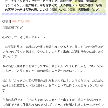
ピリチュアルカウンセラー、ヒーリング、霊能力者、霊媒師、電話鑑定、
オンライン、天龍知裕著、幸せを求めて、天の神様 ｖｓ 地獄の神様、宇宙
の真理で未来は希望の光、この世で天国 あの世で天国、天龍知裕ブログ。
投稿日
2024年2月28日
天龍知裕ブログ
心の在り方・考え方＜２４２５＞
この娑婆世界は、介護のお仕事を頑張られている人で、前におられた施設はガ
ンガンのブラック施設で、ややこしい人が多く出来れば関わり合いに成りたく
無いそうで
今の所は充実されてお過ごしですが、新しく入って来られる人を、つい〝どん
な人か？〝と見られると、前の職場の人と見た目が似ているので
後から『さっきの人前の職場のだれだれさんでは？』と考えだされ、だんだん
心身ともに重苦しく不安に成られ、お辛くなって仕舞う人も居られると思いま
す。
宇宙の真理では、〝その人ではありません〝と出ますが、現実が大切なので、
ご心配で考えて仕舞われるのであれば、メールで確認されるのも一つだそうで