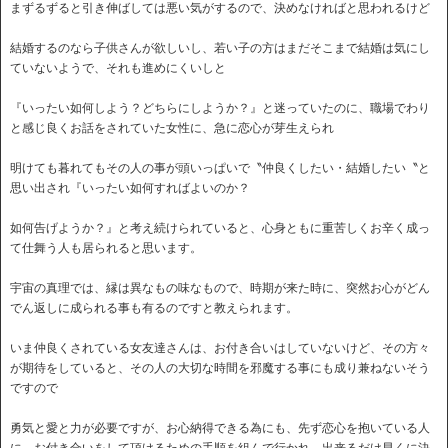
まずるずると引き伸ばしては悪い気がするので、決めなければと思われるけど
結婚するのなら子供さんが欲しいし、若い子の方はまだそこまで結婚は気にし
ていないようで、それも進めにくいしと
『いったい如何しよう？どちらにしようか？』と迷っていたのに、職場でわり
と感じ良くお話をされていた女性に、急に恋心が芽生えられ
明けても暮れてもその人の事が頭いっぱいで〝仲良くしたい・結婚したい〝と
思い出され『いったい如何すればよいのか？
如何告げようか？』と考え続けられていると、心身ともに重苦しくお辛く成っ
て仕舞う人も居られると思います。
宇宙の真理では、縁は異なもの味なもので、時期が来た時に、突然お心がどん
でん返しに成られる事も有るのですと教えられます。
いま仲良くされている女友達さんは、お付き合いはしていないけど、その方々
が期待をしていると、その人の大切な時間を邪魔する事にも成り兼ねないそう
ですので
勇気と愛と力が必要ですが、お心納得できる為にも、先ず恋心を抱いている人