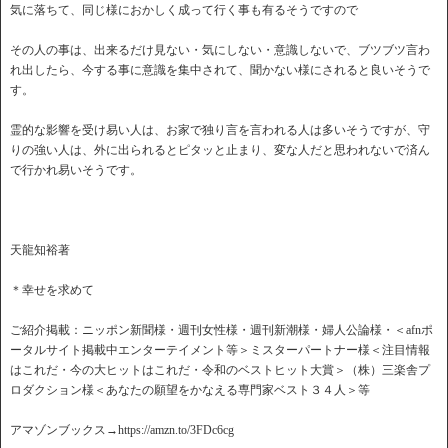
気に落ちて、同じ様におかしく成って行く事も有るそうですので
その人の事は、出来るだけ見ない・気にしない・意識しないで、ブツブツ言わ
れ出したら、今する事に意識を集中されて、聞かない様にされると良いそうで
す。
霊的な影響を受け易い人は、お家で独り言を言われる人は多いそうですが、守
りの強い人は、外に出られるとピタッと止まり、変な人だと思われないで済ん
で行かれ易いそうです。
天龍知裕著
＊幸せを求めて
ご紹介掲載：ニッポン新聞様・週刊女性様・週刊新潮様・婦人公論様・＜afnポ
ータルサイト掲載中エンターテイメント等＞ミスターパートナー様＜注目情報
はこれだ・今の大ヒットはこれだ・令和のベストヒット大賞＞（株）三楽舎プ
ロダクション様＜あなたの願望をかなえる専門家ベスト３４人＞等
アマゾンブックス→https://amzn.to/3FDc6cg