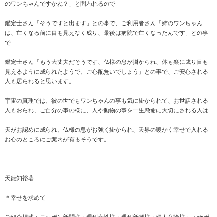
のワンちゃんですかね？」と問われるので
鑑定士さん「そうですと出ます」との事で、ご利用者さん「姉のワンちゃん
は、亡くなる前に目も見えなく成り、最後は病院で亡くなったんです」との事
で
鑑定士さん「もう大丈夫だそうです、仏様の息が掛かられ、体も楽に成り目も
見えるように成られたようで、ご心配無いでしょう」との事で、ご安心される
人も居られると思います。
宇宙の真理では、彼の世でもワンちゃんの事も気に掛かられて、お世話される
人もおられ、ご自分の事の様に、人や動物の事を一生懸命に大切にされる人は
天がお認めに成られ、仏様の息がお強く掛かられ、天界の暖かく幸せで入れる
お心のところにご案内が有るそうです。
天龍知裕著
＊幸せを求めて