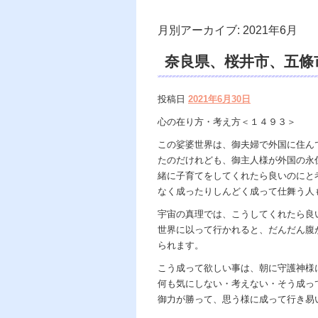
月別アーカイブ:
2021年6月
奈良県、桜井市、五條市
遠隔除霊、浄霊、交霊
投稿日
2021年6月30日
カウンセリング、ヒー
心の在り方・考え方＜１４９３＞
著、天の神様ｖｓ地獄
この娑婆世界は、御夫婦で外国に住ん
たのだけれども、御主人様が外国の永
の世で天国 あの世で
緒に子育てをしてくれたら良いのにと
なく成ったりしんどく成って仕舞う人
宇宙の真理では、こうしてくれたら良
世界に以って行かれると、だんだん腹
られます。
こう成って欲しい事は、朝に守護神様
何も気にしない・考えない・そう成っ
御力が勝って、思う様に成って行き易