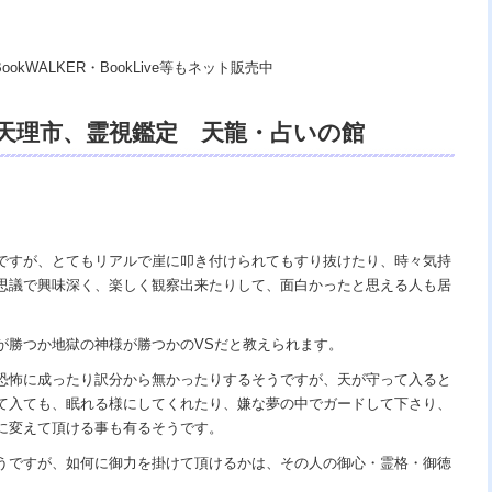
BookWALKER・BookLive等もネット販売中
、天理市、霊視鑑定 天龍・占いの館
、浄霊、交霊、祈祷、開運、悩み相談、スピリ
ング、ヒーリング、電話鑑定、オンライン、
ｖｓ地獄の神様、宇宙の真理で未来は希望
ですが、とてもリアルで崖に叩き付けられてもすり抜けたり、時々気持
思議で興味深く、楽しく観察出来たりして、面白かったと思える人も居
あの世で天国。
が勝つか地獄の神様が勝つかのVSだと教えられます。
恐怖に成ったり訳分から無かったりするそうですが、天が守って入ると
て入ても、眠れる様にしてくれたり、嫌な夢の中でガードして下さり、
に変えて頂ける事も有るそうです。
うですが、如何に御力を掛けて頂けるかは、その人の御心・霊格・御徳