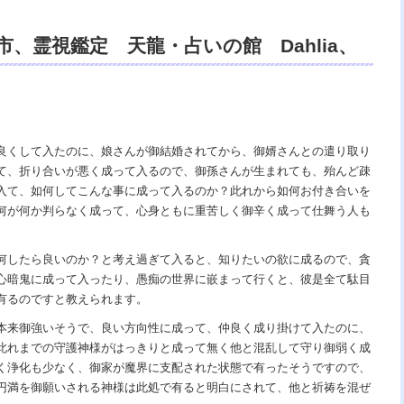
、霊視鑑定 天龍・占いの館 Dahlia、
、祈祷、開運、悩み相談、スピリチュアル
リング、電話鑑定、オンライン、天龍知裕
の神様、宇宙の真理で未来は希望の光、こ
良くして入たのに、娘さんが御結婚されてから、御婿さんとの遣り取り
て、折り合いが悪く成って入るので、御孫さんが生まれても、殆んど疎
天国。
入て、如何してこんな事に成って入るのか？此れから如何お付き合いを
何が何か判らなく成って、心身ともに重苦しく御辛く成って仕舞う人も
何したら良いのか？と考え過ぎて入ると、知りたいの欲に成るので、貪
心暗鬼に成って入ったり、愚痴の世界に嵌まって行くと、彼是全て駄目
有るのですと教えられます。
本来御強いそうで、良い方向性に成って、仲良く成り掛けて入たのに、
此れまでの守護神様がはっきりと成って無く他と混乱して守り御弱く成
く浄化も少なく、御家が魔界に支配された状態で有ったそうですので、
円満を御願いされる神様は此処で有ると明白にされて、他と祈祷を混ぜ