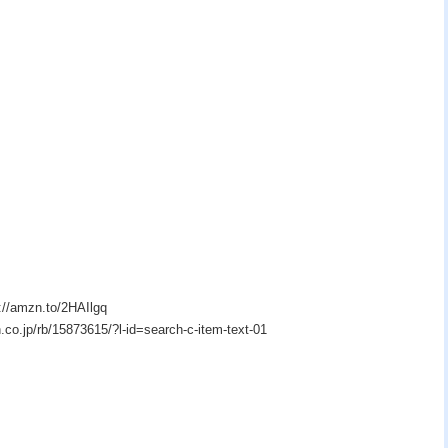
zn.to/2HAIlgq
p/rb/15873615/?l-id=search-c-item-text-01