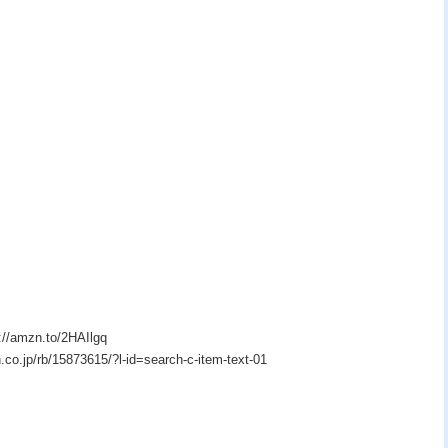
zn.to/2HAIlgq
p/rb/15873615/?l-id=search-c-item-text-01