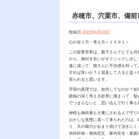
赤穂市、穴栗市、備前市
遠隔除霊、浄霊、交霊
投稿日
2021年6月28日
カウンセリング、ヒー
心の在り方・考え方＜１４９１＞
著、天の神様ｖｓ地獄
この娑婆世界は、親子さんでとても仲
から、御付き合いがギクシャクし出し
の世で天国 あの世で
遠に成って、娘さんに不信感を持って
すれば良いか？と追及して入ると益々
居られると思います。
宇宙の真理では、如何してなのか？如
瞋痴の深く考える欲界に捕まって、疑
でつまらないと、思い込んで行く事も
神様も御供養も大事にされる人で守り
おかしな状態に成って来られたのは、
り、天の御力があまり掛けて頂きにく
加持祈祷・無病息災・家内安全・家庭