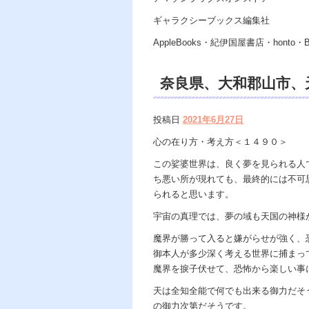
ギャラクシーブックス編集社
AppleBooks・紀伊国屋書店・honto・
奈良県、大和郡山市
Dahlia、遠隔除霊
投稿日
2021年6月27日
チュアルカウンセリ
心の在り方・考え方＜１４９０＞
天龍知裕著、天の神様
この娑婆世界は、良く夢を見られる人
ち悪い所が現れても、最終的には不可
の光、この世で天国 
られると思います。
宇宙の真理では、夢の域も天国の神様
魔界が勝って入ると嫌がらせが強く、
御本人が多少深く考える世界に捕まっ
魔界を捩子伏せて、恐怖から楽しい事
天は全知全能で何でも出来る御力だそ
の御力次第だそうです。