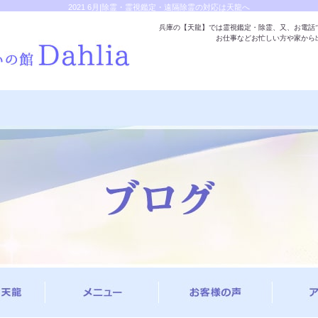
2021 6月|除霊・霊視鑑定・遠隔除霊の対応は天龍へ
兵庫の【天龍】では霊視鑑定・除霊、又、お電話
お仕事などお忙しい方や家から