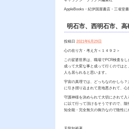
AppleBooks・紀伊国屋書店・三省堂書店
明石市、西明石市、
Dahlia、遠隔除霊
投稿日
2021年6月29日
チュアルカウンセリ
心の在り方・考え方＜１４９２＞
天龍知裕著、天の神様
この娑婆世界は、職場でPCR検査を
成って大変な事と成って行くのではと
の光、この世で天国 
人も居られると思います。
宇宙の真理では、どっちなのかしら？
に引き摺り込まれて意地悪されて、心
守護神様を決められて大切にされて入
に以て行って頂けるそうですので、陰
知全能・完全無欠の御力なので陰性に
天龍知裕著