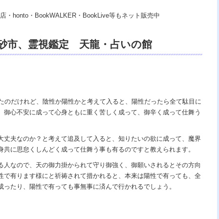
・honto・BookWALKER・BookLive等もネット販売中
高砂市、霊視鑑定 天龍・占いの館
、浄霊、交霊、祈祷、開運、悩み相談、スピリ
ング、ヒーリング、電話鑑定、オンライン、
ｖｓ地獄の神様、宇宙の真理で未来は希望
したのだけれど、陰性か陽性かと考えて入ると、陽性だったら全て駄目に
、御心不安に成って心身ともに重く苦しく成って、御辛く成って仕舞う
あの世で天国。
大丈夫なのか？と考えて追及して入ると、知りたいの欲に成って、魔界
身共に思怠くしんどく成って仕舞う事も有るのですと教えられます。
る人なので、天の御力掛かられて守り御強く、御願いされるとその方向
性で有ります様にと祈祷されて措かれると、本来は陽性で有っても、全
成ったり、陽性で有っても事無事に済んで行かれるでしょう。