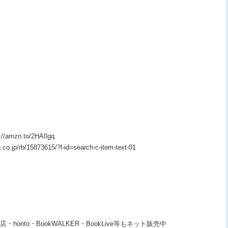
zn.to/2HAIlgq
p/rb/15873615/?l-id=search-c-item-text-01
・honto・BookWALKER・BookLive等もネット販売中