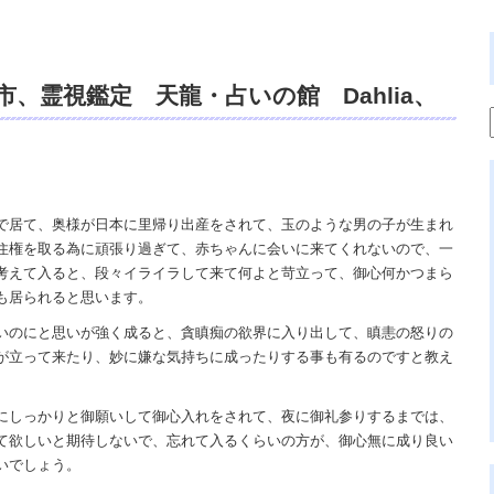
、霊視鑑定 天龍・占いの館 Dahlia、
、祈祷、開運、悩み相談、スピリチュアル
リング、電話鑑定、オンライン、天龍知裕
の神様、宇宙の真理で未来は希望の光、こ
で居て、奥様が日本に里帰り出産をされて、玉のような男の子が生まれ
住権を取る為に頑張り過ぎて、赤ちゃんに会いに来てくれないので、一
天国。
考えて入ると、段々イライラして来て何よと苛立って、御心何かつまら
も居られると思います。
いのにと思いが強く成ると、貪瞋痴の欲界に入り出して、瞋恚の怒りの
が立って来たり、妙に嫌な気持ちに成ったりする事も有るのですと教え
にしっかりと御願いして御心入れをされて、夜に御礼参りするまでは、
て欲しいと期待しないで、忘れて入るくらいの方が、御心無に成り良い
いでしょう。