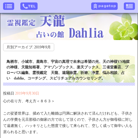
月別アーカイブ:
2019年9月
鳥栖市、小城市、鹿島市、宇宙の真理で未来は希望の光、天の神様VS地獄
の神様、天龍知裕著、アマゾンブックス、楽天ブックス、三省堂書店、プ
ローパス編集、霊視鑑定 天龍、遠隔除霊、祈祷、浄霊、悩み相談、占
い dahlia、コーチング、スピリチュアルカウンセリング。
投稿日
2019年9月30日
心の在り方、考え方＜８６３＞
この娑婆世界は、揉めて入た離婚は円満に解決されて済んだけれども、子供さ
んの学費を元旦那様の御家の方で出して頂くので、子供さん方が御母様に対し
て遠慮無く、ハッキリとした態度で接して来られて、空しく成って御辛い人も
居られると思います。