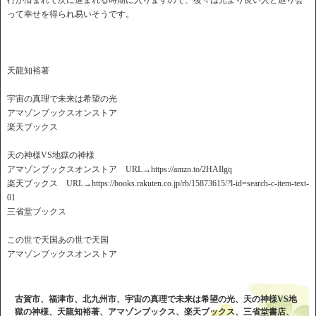
行が済まれて次に進まれる時期に入りますので、後々は元より良い人と巡り会
って幸せを得られ易いそうです。
天龍知裕著
宇宙の真理で未来は希望の光
アマゾンブックスオンストア
楽天ブックス
天の神様VS地獄の神様
アマゾンブックスオンストア URL→https://amzn.to/2HAIlgq
楽天ブックス URL→https://books.rakuten.co.jp/rb/15873615/?l-id=search-c-item-text-
01
三省堂ブックス
この世で天国あの世で天国
アマゾンブックスオンストア
古賀市、福津市、北九州市、宇宙の真理で未来は希望の光、天の神様VS地
獄の神様、天龍知裕著、アマゾンブックス、楽天ブックス、三省堂書店、