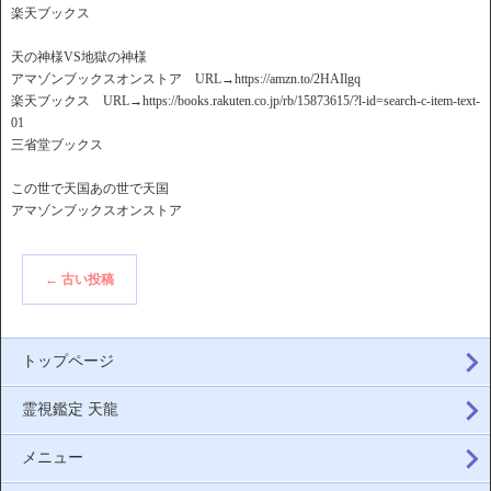
楽天ブックス
天の神様VS地獄の神様
アマゾンブックスオンストア URL→https://amzn.to/2HAIlgq
楽天ブックス URL→https://books.rakuten.co.jp/rb/15873615/?l-id=search-c-item-text-
01
三省堂ブックス
この世で天国あの世で天国
アマゾンブックスオンストア
←
古い投稿
トップページ
霊視鑑定 天龍
メニュー