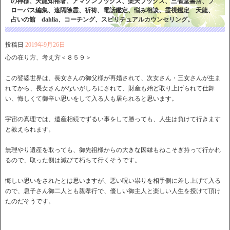
の神様、天龍知裕著、アマゾンブックス、楽天ブックス、三省堂書店、プ
ローパス編集、遠隔除霊、祈祷、電話鑑定、悩み相談、霊視鑑定 天龍、
占いの館 dahlia、コーチング、スピリチュアルカウンセリング。
投稿日
2019年9月26日
心の在り方、考え方＜８５９＞
この娑婆世界は、長女さんの御父様が再婚されて、次女さん・三女さんが生ま
れてから、長女さんがないがしろにされて、財産も殆ど取り上げられて仕舞
い、悔しくて御辛い思いをして入る人も居られると思います。
宇宙の真理では、遺産相続でずるい事をして勝っても、人生は負けて行きます
と教えられます。
無理やり遺産を取っても、御先祖様からの大きな因縁もねこそぎ持って行かれ
るので、取った側は滅びて朽ちて行くそうです。
悔しい思いをされたとは思いますが、悪い呪い祟りを相手側に差し上げて入る
ので、息子さん御二人とも親孝行で、優しい御主人と楽しい人生を授けて頂け
たのだそうです。