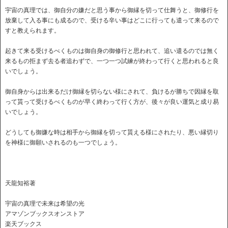
宇宙の真理では、御自分の嫌だと思う事から御縁を切って仕舞うと、御修行を
放棄して入る事にも成るので、受ける辛い事はどこに行っても遣って来るので
すと教えられます。
起きて来る受けるべくものは御自身の御修行と思われて、追い遣るのでは無く
来るもの拒まず去る者追わずで、一つ一つ試練が終わって行くと思われると良
いでしょう。
御自身からは出来るだけ御縁を切らない様にされて、負けるが勝ちで因縁を取
って貰って受けるべくものが早く終わって行く方が、後々が良い運気と成り易
いでしょう。
どうしても御嫌な時は相手から御縁を切って貰える様にされたり、悪い縁切り
を神様に御願いされるのも一つでしょう。
天龍知裕著
宇宙の真理で未来は希望の光
アマゾンブックスオンストア
楽天ブックス