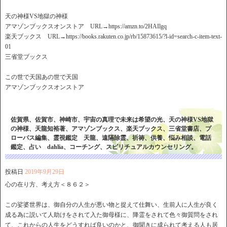
天の神様VS地獄の神様
アマゾンブックスオンストア URL→https://amzn.to/2HAIlgq
楽天ブックス URL→https://books.rakuten.co.jp/rb/15873615/?l-id=search-c-item-text-
01
三省堂ブックス
この世で天国あの世で天国
アマゾンブックスオンストア
佐賀県、佐賀市、神崎市、宇宙の真理で未来は希望の光、天の神様VS地獄
の神様、天龍知裕著、アマゾンブックス、楽天ブックス、三省堂書店、プ
ローパス編集、霊視鑑定 天龍、遠隔除霊、祈祷、供養、悩み相談、電話
鑑定、占い dahlia、コーチング、スピリチュアルカウンセリング。
投稿日
2019年9月29日
心の在り方、考え方＜８６２＞
この娑婆世界は、御自分の人生が悪い物と捉えて仕舞い、生前人に人生が良く
成る為に説いて人助けをされて入た御母様に、降霊をされて色々御質問をされ
て、これからの人生をどうすれば良いのかと、御聞きに成られて考える人も居