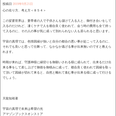
投稿日
2019年9月21日
心の在り方、考え方＜８５４＞
この娑婆世界は、妻帯者の人で子供さんも儲けて入る人と、御付き合いをして
入るのだけれど、凄くケチで人を都合良く使われて、会う時の費用も全て持っ
て入るのに、その人の事が気に成って別れられない人も居られると思います。
宇宙の真理では、色情因縁が強いと自分の都合の悪い事が起こって入るのに、
それでも良いと思って仕舞って、なかなか逃げる事が出来無いのですと教えら
れます。
時期が来れば、守護神様に縁切りを御願いされる様に成られて、出来るだけ出
来る事をして差し上げて御徳を御積みに成って、都合良く使われて因縁を取っ
て頂いて因縁が切れて来ると、自然と離れて進む事が出来る様に成って行ける
でしょう。
天龍知裕著
宇宙の真理で未来は希望の光
アマゾンブックスオンストア