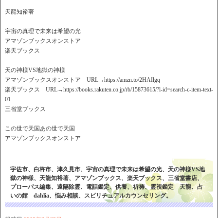
天龍知裕著
宇宙の真理で未来は希望の光
アマゾンブックスオンストア
楽天ブックス
天の神様VS地獄の神様
アマゾンブックスオンストア URL→https://amzn.to/2HAIlgq
楽天ブックス URL→https://books.rakuten.co.jp/rb/15873615/?l-id=search-c-item-text-
01
三省堂ブックス
この世で天国あの世で天国
アマゾンブックスオンストア
宇佐市、白杵市、津久見市、宇宙の真理で未来は希望の光、天の神様VS地
獄の神様、天龍知裕著、アマゾンブックス、楽天ブックス、三省堂書店、
プローパス編集、遠隔除霊、電話鑑定、供養、祈祷、霊視鑑定 天龍、占
いの館 dahlia、悩み相談、スピリチュアルカウンセリング。