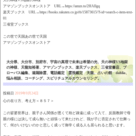
天の神様VS地獄の神様
アマゾンブックスオンストア URL→https://amzn.to/2HAIlgq
楽天ブックス URL→https://books.rakuten.co.jp/rb/15873615/?l-id=search-c-item-text-
01
三省堂ブックス
この世で天国あの世で天国
アマゾンブックスオンストア
大分県、大分市、別府市、宇宙の真理で未来は希望の光、天の神様VS地獄
の神様、天龍知裕著、アマゾンブックス、楽天ブックス、三省堂書店、プ
ローパス編集、遠隔除霊、電話鑑定 霊視鑑定 天龍、占いの館 dahlia、
悩み相談、コーチング、スピリチュアルカウンセリング。
投稿日
2019年9月24日
心の在り方、考え方＜８５７＞
この娑婆世界は、親子さん関係が悪くて殆ど疎遠に成って入て、反面教師で母
親の様には決して成ら無いと頑張って来たけれど、我が子に否定されて仕舞っ
て、何がいけないのかと悲しく成って御辛く成る人も居られると思います。