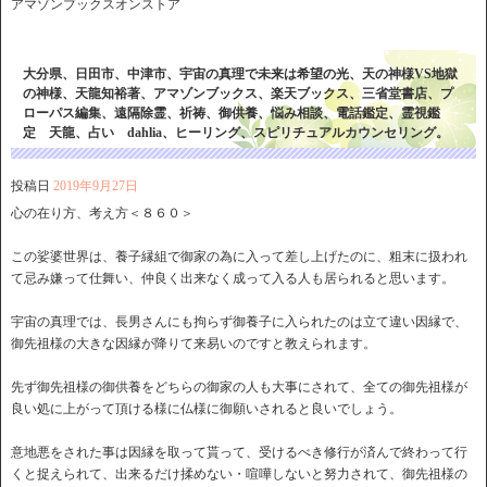
アマゾンブックスオンストア
大分県、日田市、中津市、宇宙の真理で未来は希望の光、天の神様VS地獄
の神様、天龍知裕著、アマゾンブックス、楽天ブックス、三省堂書店、プ
ローパス編集、遠隔除霊、祈祷、御供養、悩み相談、電話鑑定、霊視鑑
定 天龍、占い dahlia、ヒーリング、スピリチュアルカウンセリング。
投稿日
2019年9月27日
心の在り方、考え方＜８６０＞
この娑婆世界は、養子縁組で御家の為に入って差し上げたのに、粗末に扱われ
て忌み嫌って仕舞い、仲良く出来なく成って入る人も居られると思います。
宇宙の真理では、長男さんにも拘らず御養子に入られたのは立て違い因縁で、
御先祖様の大きな因縁が降りて来易いのですと教えられます。
先ず御先祖様の御供養をどちらの御家の人も大事にされて、全ての御先祖様が
良い処に上がって頂ける様に仏様に御願いされると良いでしょう。
意地悪をされた事は因縁を取って貰って、受けるべき修行が済んで終わって行
くと捉えられて、出来るだけ揉めない・喧嘩しないと努力されて、御先祖様の