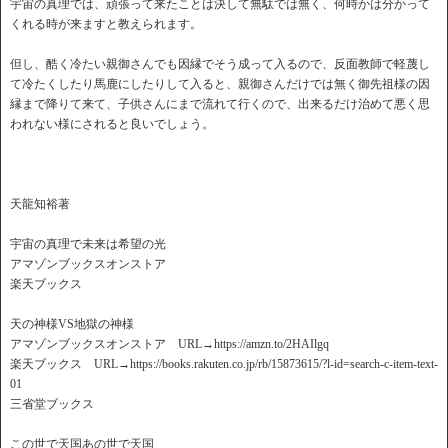
宇宙の真理では、頑張って来たことは決して無駄では無く、何時かは分かって
くれる時が来ますと教えられます。
但し、酷く冷たい親御さんでも因縁でそう成って入るので、反面教師で軽蔑し
て冷たくしたり馬鹿にしたりして入ると、親御さんだけでは無く御先祖様の因
縁まで降りて来て、子供さんにまで流れて行くので、出来るだけ治めて悪く思
われない様にされると良いでしょう。
天龍知裕著
宇宙の真理で未来は希望の光
アマゾンブックスオンストア
楽天ブックス
天の神様VS地獄の神様
アマゾンブックスオンストア URL→https://amzn.to/2HAIlgq
楽天ブックス URL→https://books.rakuten.co.jp/rb/15873615/?l-id=search-c-item-text-
01
三省堂ブックス
この世で天国あの世で天国