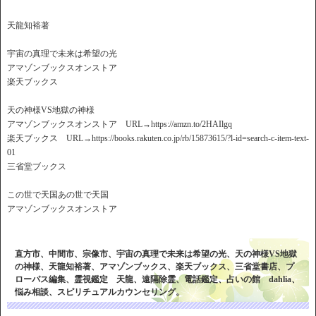
天龍知裕著
宇宙の真理で未来は希望の光
アマゾンブックスオンストア
楽天ブックス
天の神様VS地獄の神様
アマゾンブックスオンストア URL→https://amzn.to/2HAIlgq
楽天ブックス URL→https://books.rakuten.co.jp/rb/15873615/?l-id=search-c-item-text-
01
三省堂ブックス
この世で天国あの世で天国
アマゾンブックスオンストア
直方市、中間市、宗像市、宇宙の真理で未来は希望の光、天の神様VS地獄
の神様、天龍知裕著、アマゾンブックス、楽天ブックス、三省堂書店、プ
ローパス編集、霊視鑑定 天龍、遠隔除霊、電話鑑定、占いの館 dahlia、
悩み相談、スピリチュアルカウンセリング。