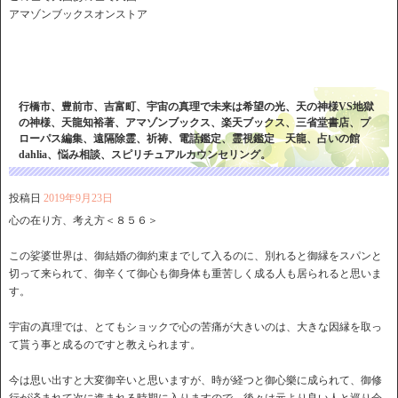
アマゾンブックスオンストア
行橋市、豊前市、吉富町、宇宙の真理で未来は希望の光、天の神様VS地獄
の神様、天龍知裕著、アマゾンブックス、楽天ブックス、三省堂書店、プ
ローパス編集、遠隔除霊、祈祷、電話鑑定、霊視鑑定 天龍、占いの館
dahlia、悩み相談、スピリチュアルカウンセリング。
投稿日
2019年9月23日
心の在り方、考え方＜８５６＞
この娑婆世界は、御結婚の御約束までして入るのに、別れると御縁をスパンと
切って来られて、御辛くて御心も御身体も重苦しく成る人も居られると思いま
す。
宇宙の真理では、とてもショックで心の苦痛が大きいのは、大きな因縁を取っ
て貰う事と成るのですと教えられます。
今は思い出すと大変御辛いと思いますが、時が経つと御心樂に成られて、御修