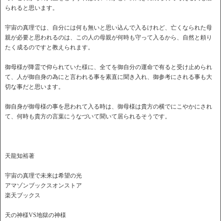
られると思います。
宇宙の真理では、自分には何も無いと思い込んで入るけれど、亡くなられた母
親が必要と思われるのは、この人の母親が何時も守って入るから、自然と頼り
たく成るのですと教えられます。
御母様が降霊で仰られていた様に、全てを御自分の運命で有ると受け止められ
て、人が御自身の為にと言われる事を素直に聞き入れ、御参考にされる事も大
切な事だと思います。
御自身が御母様の事を思われて入る時は、御母様は貴方の横でにこやかにされ
て、何時も貴方の言葉にうなづいて聞いて居られるそうです。
天龍知裕著
宇宙の真理で未来は希望の光
アマゾンブックスオンストア
楽天ブックス
天の神様VS地獄の神様