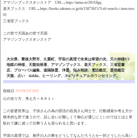
アマゾンブックスオンストア URL→https://amzn.to/2HAIlgq
楽天ブックス URL→https://books.rakuten.co.jp/rb/15873615/?l-id=search-c-item-text-
01
三省堂ブックス
この世で天国あの世で天国
アマゾンブックスオンストア
大分県、豊後大野市、久重町、宇宙の真理で未来は希望の光、天の神様VS
地獄の神様、天龍知裕著、アマゾンブックス、楽天ブックス、三省堂書
店、プローパス編集、遠隔除霊、浄霊、悩み相談、電話鑑定、霊視鑑定
天龍、占い dahlia、ヒーリング、スピリチュアルカウンセリング。
投稿日
2019年9月28日
心の在り方、考え方＜８６１＞
この娑婆世界は、子供さんの為の部活の役員さん同士で、行動感覚や考え方が
根本的な所で違うので、話し合いが難しくて御心が通じにくいのでほとほと草
臥れて嫌に成って仕舞う人も居られると思います。
宇宙の真理では、相手の人の事をどうしてなんだろうとか一対どうしたら良い