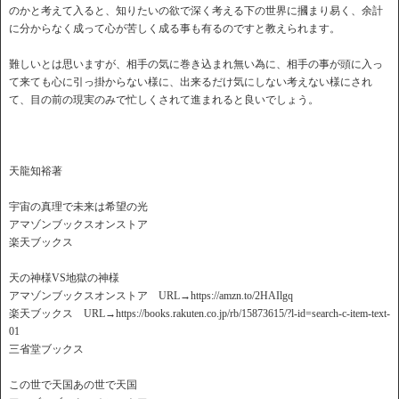
のかと考えて入ると、知りたいの欲で深く考える下の世界に摑まり易く、余計
に分からなく成って心が苦しく成る事も有るのですと教えられます。
難しいとは思いますが、相手の気に巻き込まれ無い為に、相手の事が頭に入っ
て来ても心に引っ掛からない様に、出来るだけ気にしない考えない様にされ
て、目の前の現実のみで忙しくされて進まれると良いでしょう。
天龍知裕著
宇宙の真理で未来は希望の光
アマゾンブックスオンストア
楽天ブックス
天の神様VS地獄の神様
アマゾンブックスオンストア URL→https://amzn.to/2HAIlgq
楽天ブックス URL→https://books.rakuten.co.jp/rb/15873615/?l-id=search-c-item-text-
01
三省堂ブックス
この世で天国あの世で天国