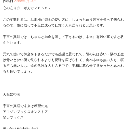
投稿日
2019年9月25日
心の在り方、考え方＜８５８＞
この娑婆世界は、旦那様が御金の使い方に、しょっちゅう苦言を仰って来られ
るので、嫌に成って不足に成って仕舞う人も居られると思います。
宇宙の真理では、ちゃんと御金を渡して下さるのは、本当に有難い事ですと教
えられます。
元気で働いて御金を下さるだけでも感謝と思われて、隣の花は赤い・隣の芝生
は青いと狭い所で見られるよりも視野を広げられて、食べる物も無い人も、寝
る所も無い人も、命の危険な人も入る中で、平和に暮らせて良かったと思われ
ると良いでしょう。
天龍知裕著
宇宙の真理で未来は希望の光
アマゾンブックスオンストア
楽天ブックス