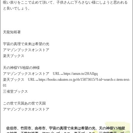
呪い祟りをここで止めて頂いて、子供さんに下ろさない様にしようと思われる
と良いでしょう。
天龍知裕著
宇宙の真理で未来は希望の光
アマゾンブックスオンストア
楽天ブックス
天の神様VS地獄の神様
アマゾンブックスオンストア URL→https://amzn.to/2HAIlgq
楽天ブックス URL→https://books.rakuten.co.jp/rb/15873615/?l-id=search-c-item-text-
01
三省堂ブックス
この世で天国あの世で天国
アマゾンブックスオンストア
佐伯市、竹田市、由布市、宇宙の真理で未来は希望の光、天の神様VS地獄