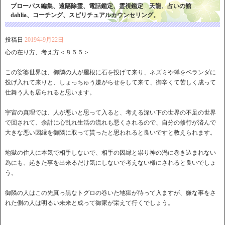
プローパス編集、遠隔除霊、電話鑑定、霊視鑑定 天龍、占いの館
dahlia、コーチング、スピリチュアルカウンセリング。
投稿日
2019年9月22日
心の在り方、考え方＜８５５＞
この娑婆世界は、御隣の人が屋根に石を投げて来り、ネズミや蝉をベランダに
投げ入れて来りと、しょっちゅう嫌がらせをして来て、御辛くて苦しく成って
仕舞う人も居られると思います。
宇宙の真理では、人が悪いと思って入ると、考える深い下の世界の不足の世界
で回されて、余計に心乱れ生活の流れも悪くされるので、自分の修行が済んで
大きな悪い因縁を御隣に取って貰ったと思われると良いですと教えられます。
地獄の住人に本気で相手しないで、相手の因縁と祟り神の渦に巻き込まれない
為にも、起きた事を出来るだけ気にしないで考えない様にされると良いでしょ
う。
御隣の人はこの先真っ黒なトグロの巻いた地獄が待って入ますが、嫌な事をさ
れた側の人は明るい未来と成って御家が栄えて行くでしょう。