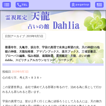
日別アーカイブ:
2019年9月5日
善通寺市、丸亀市、坂出市、宇宙の真理で未来は希望の光、天の神様VS地
獄の神様、天龍知裕著、アマゾンブックス、楽天ブックス、三省堂書店、
プローパス編集、悩み相談、遠隔除霊、霊視鑑定 天龍、占いの館
dahlia、スピリチュアルカウンセリング、コーチング。
投稿日
2019年9月5日
心の在り方、考え方＜８３８＞
この娑婆世界は、会社で揉めて入る部署が有るので、治める為に長として行か
れる人も居られると思います。
宇宙の真理では、皆が上手く行くに為に頑張ろうとして入る人には、天の御力