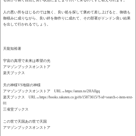
も掛かり易く自然と良い状態にまとまり付いて来るのですと教えられます。
人の悪い所をほじるのでは無く、良い処を探して褒めて差し上げると、御徳も
御積みに成りながら、良い絆を御作りに成れて、その部署がドンドン良い結果
を出して行かれるでしょう。
天龍知裕著
宇宙の真理で未来は希望の光
アマゾンブックスオンストア
楽天ブックス
天の神様VS地獄の神様
アマゾンブックスオンストア URL→https://amzn.to/2HAIlgq
楽天ブックス URL→https://books.rakuten.co.jp/rb/15873615/?l-id=search-c-item-text-
01
三省堂ブックス
この世で天国あの世で天国
アマゾンブックスオンストア