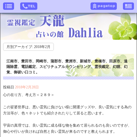
月別アーカイブ:
2018年2月
江南市、豊田市、岡崎市、蒲郡市、豊洲市、新城市、豊橋市、田原市、遠
隔除霊、電話鑑定、スピリチュアルカウンセリング、霊視鑑定、幻聴、幻
覚、御祓い口コミ。
投稿日
2018年2月28日
心の在り方、考え方＜２８９＞
この娑婆世界は、悪い霊気に負けない様に開運グッズや、良い霊気にする為の
方法等が、色々ネットでも紹介されたりして居ると思います。
宇宙の真理では、良い霊気に成る様な物を集めて居られるのも良いのですが、
御心や行いが良ければ自然と良い霊気が来るのですと教えられます。