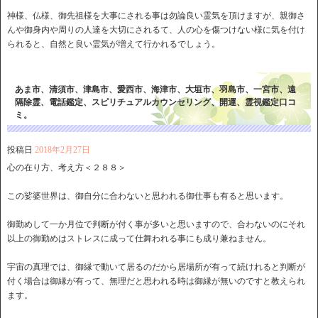
神様、仏様、御先祖様を大事にされる事は勿論良い霊気を頂けますが、親御さ
んや御身内や周りの人達を大切にされるて、人の心を傷つけない様に気を付け
られると、自然と良い霊気が増えて行かれるでしょう。
あま市、清須市、津島市、愛西市、海津市、大垣市、羽島市、一宮市、遠
隔除霊、電話鑑定、スピリチュアルカウンセリング、開運、霊視鑑定口コ
ミ。
投稿日
2018年2月27日
心の在り方、考え方＜２８８＞
この娑婆世界は、御自分に合わないと思われる御仕事も有ると思います。
御勤めして一か月位で判断が付く事が多いと思いますので、合わないのにそれ
以上の御勤めはストレスに成って仕舞われる事にも成り兼ねません。
宇宙の真理では、御縁で動いて居るのだから居場所が有って続けれると判断が
付く場合は御縁が有って、無理だと思われる時は御縁が無いのですと教えられ
ます。