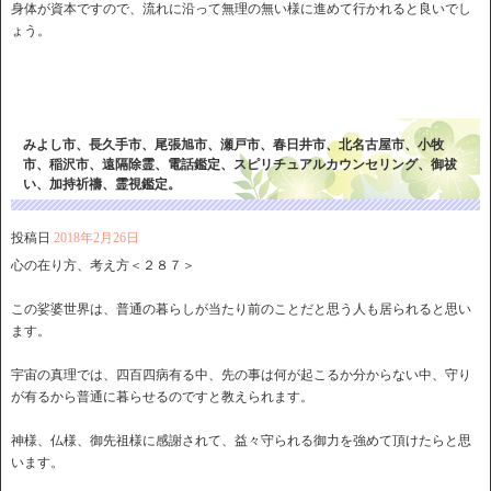
身体が資本ですので、流れに沿って無理の無い様に進めて行かれると良いでし
ょう。
みよし市、長久手市、尾張旭市、瀬戸市、春日井市、北名古屋市、小牧
市、稲沢市、遠隔除霊、電話鑑定、スピリチュアルカウンセリング、御祓
い、加持祈禱、霊視鑑定。
投稿日
2018年2月26日
心の在り方、考え方＜２８７＞
この娑婆世界は、普通の暮らしが当たり前のことだと思う人も居られると思い
ます。
宇宙の真理では、四百四病有る中、先の事は何が起こるか分からない中、守り
が有るから普通に暮らせるのですと教えられます。
神様、仏様、御先祖様に感謝されて、益々守られる御力を強めて頂けたらと思
います。