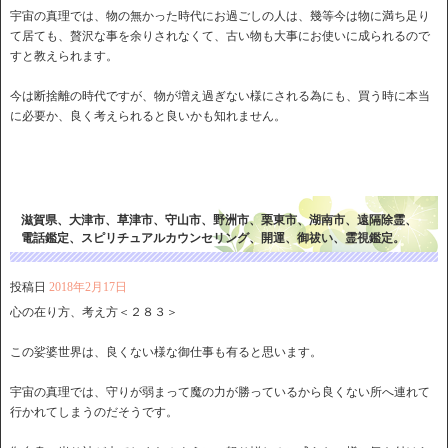
宇宙の真理では、物の無かった時代にお過ごしの人は、幾等今は物に満ち足り
て居ても、贅沢な事を余りされなくて、古い物も大事にお使いに成られるので
すと教えられます。
今は断捨離の時代ですが、物が増え過ぎない様にされる為にも、買う時に本当
に必要か、良く考えられると良いかも知れません。
滋賀県、大津市、草津市、守山市、野洲市、栗東市、湖南市、遠隔除霊、
電話鑑定、スピリチュアルカウンセリング、開運、御祓い、霊視鑑定。
投稿日
2018年2月17日
心の在り方、考え方＜２８３＞
この娑婆世界は、良くない様な御仕事も有ると思います。
宇宙の真理では、守りが弱まって魔の力が勝っているから良くない所へ連れて
行かれてしまうのだそうです。