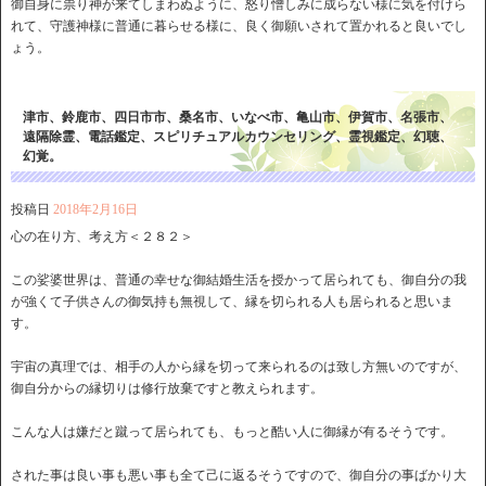
御自身に祟り神が来てしまわぬように、怒り憎しみに成らない様に気を付けら
れて、守護神様に普通に暮らせる様に、良く御願いされて置かれると良いでし
ょう。
津市、鈴鹿市、四日市市、桑名市、いなべ市、亀山市、伊賀市、名張市、
遠隔除霊、電話鑑定、スピリチュアルカウンセリング、霊視鑑定、幻聴、
幻覚。
投稿日
2018年2月16日
心の在り方、考え方＜２８２＞
この娑婆世界は、普通の幸せな御結婚生活を授かって居られても、御自分の我
が強くて子供さんの御気持も無視して、縁を切られる人も居られると思いま
す。
宇宙の真理では、相手の人から縁を切って来られるのは致し方無いのですが、
御自分からの縁切りは修行放棄ですと教えられます。
こんな人は嫌だと蹴って居られても、もっと酷い人に御縁が有るそうです。
された事は良い事も悪い事も全て己に返るそうですので、御自分の事ばかり大