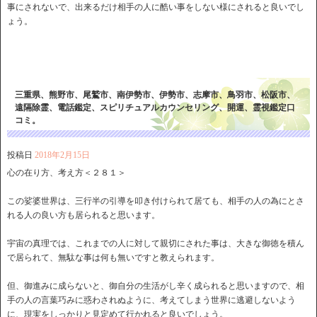
事にされないで、出来るだけ相手の人に酷い事をしない様にされると良いでし
ょう。
三重県、熊野市、尾鷲市、南伊勢市、伊勢市、志摩市、鳥羽市、松阪市、
遠隔除霊、電話鑑定、スピリチュアルカウンセリング、開運、霊視鑑定口
コミ。
投稿日
2018年2月15日
心の在り方、考え方＜２８１＞
この娑婆世界は、三行半の引導を叩き付けられて居ても、相手の人の為にとさ
れる人の良い方も居られると思います。
宇宙の真理では、これまでの人に対して親切にされた事は、大きな御徳を積ん
で居られて、無駄な事は何も無いですと教えられます。
但、御進みに成らないと、御自分の生活がし辛く成られると思いますので、相
手の人の言葉巧みに惑わされぬように、考えてしまう世界に逃避しないよう
に、現実をしっかりと見定めて行かれると良いでしょう。