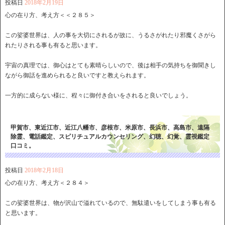
投稿日
2018年2月19日
心の在り方、考え方＜＜２８５＞
この娑婆世界は、人の事を大切にされるが故に、うるさがれたり邪魔くさがら
れたりされる事も有ると思います。
宇宙の真理では、御心はとても素晴らしいので、後は相手の気持ちを御聞きし
ながら御話を進められると良いですと教えられます。
一方的に成らない様に、程々に御付き合いをされると良いでしょう。
甲賀市、東近江市、近江八幡市、彦根市、米原市、長浜市、高島市、遠隔
除霊、電話鑑定、スピリチュアルカウンセリング、幻聴、幻覚、霊視鑑定
口コミ。
投稿日
2018年2月18日
心の在り方、考え方＜２８４＞
この娑婆世界は、物が沢山で溢れているので、無駄遣いをしてしまう事も有る
と思います。