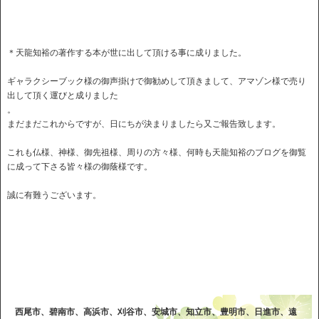
＊天龍知裕の著作する本が世に出して頂ける事に成りました。
ギャラクシーブック様の御声掛けで御勧めして頂きまして、アマゾン様で売り
出して頂く運びと成りました
。
まだまだこれからですが、日にちが決まりましたら又ご報告致します。
これも仏様、神様、御先祖様、周りの方々様、何時も天龍知裕のブログを御覧
に成って下さる皆々様の御蔭様です。
誠に有難うございます。
西尾市、碧南市、高浜市、刈谷市、安城市、知立市、豊明市、日進市、遠