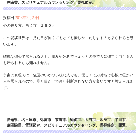
隔除霊、スピリチュアルカウンセリング、霊視鑑定。
投稿日
2018年2月20日
心の在り方、考え方＜２８６＞
この娑婆世界は、見た目が怖くてもとても優しかったりする人も居られると思
います。
綺麗な御心で居られる人も、僻みや妬みでちょっとの事で人に御辛く当たる人
も居られるかも知れません。
宇宙の真理では、強面のいかつい様な人でも、優しくて力持ちで心根は暖かい
人も居られるので、見た目だけで余り判断されない方が良いですと教えられま
す。
愛知県、名古屋市、弥富市、東海市、知多市、大府市、常滑市、半田市、
遠隔除霊、電話鑑定、スピリチュアルカウンセリング、霊視鑑定、開運。