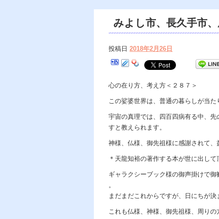
みよし市、長久手市、
市、小牧市、稲沢市、
投稿日
2018年2月26日
ンセリング、御祓い、
心の在り方、考え方＜２８７＞
この娑婆世界は、普通の暮らしが当た
宇宙の真理では、四百四病有る中、先
すと教えられます。
神様、仏様、御先祖様に感謝されて、
＊天龍知裕の著作する本が世に出して
ギャラクシーブック様の御声掛けで御
。
まだまだこれからですが、日にちが決
これも仏様、神様、御先祖様、周りの