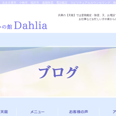
、北名古屋市、小牧市、稲沢市、遠隔除霊、電話鑑定、スピリチュアルカウンセリング、御
除霊の対応は天龍へ
兵庫の【天龍】では霊視鑑定・除霊、又、お電話
お仕事などお忙しい方や家から