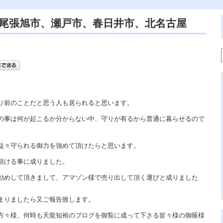
尾張旭市、瀬戸市、春日井市、北名古屋
遠隔除霊、電話鑑定、スピリチュアルカウ
加持祈禱、霊視鑑定。
り前のことだと思う人も居られると思います。
の事は何が起こるか分からない中、守りが有るから普通に暮らせるので
益々守られる御力を強めて頂けたらと思います。
頂ける事に成りました。
勧めして頂きまして、アマゾン様で売り出して頂く運びと成りました
まりましたら又ご報告致します。
方々様、何時も天龍知裕のブログを御覧に成って下さる皆々様の御蔭様