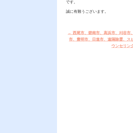
です。
誠に有難うございます。
←
西尾市、碧南市、高浜市、刈谷市
市、豊明市、日進市、遠隔除霊、ス
ウンセリン