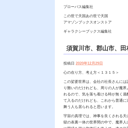
プローパス編集社
この世で天国あの世で天国
アマゾンブックスオンストア
ギャラクシーブックス編集社
須賀川市、郡山市、
Dahlia、遠隔除霊
投稿日
2020年12月29日
チュアルカウンセリ
心の在り方、考え方＜１３１５＞
天龍知裕著、天の神様
この娑婆世界は、会社の社長さんには
り難いのだけれども、周りの人が魔界
の光、この世で天国 
れるので、気を落ち着ける時が無く過
て入るのだけれども、これから普通に
舞う人も居られると思います。
宇宙の真理では、神事を良くされる天
獄の表裏一体の世界間の中で、魔界人