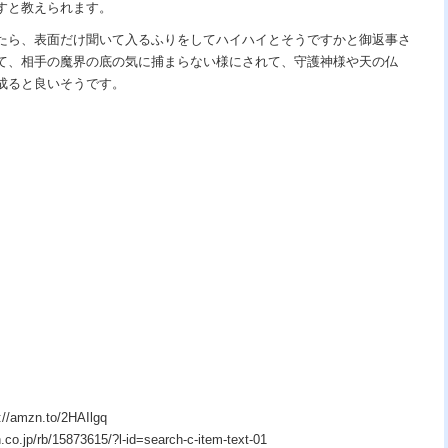
すと教えられます。
たら、表面だけ聞いて入るふりをしてハイハイとそうですかと御返事さ
て、相手の魔界の底の気に捕まらない様にされて、守護神様や天の仏
成ると良いそうです。
zn.to/2HAIlgq
p/rb/15873615/?l-id=search-c-item-text-01