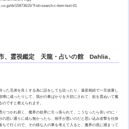
p/rb/15873615/?l-id=search-c-item-text-01
、霊視鑑定 天龍・占いの館 Dahlia、
、祈祷、開運、悩み相談、スピリチュアル
リング、電話鑑定、オンライン、天龍知裕
の神様、宇宙の真理で未来は希望の光、こ
持った兄弟を良くする為に話をしても抗ったり、遺産相続で一旦放棄し
喧嘩に成ったりして、我がの事ばかりを大切にされて、欲を貫ぬいて魔
天国。
るのですと教えられます。
憑りつかれ易く、魔界の欲界に引っ張られて、こうなったら良いのに・
分の思い通りに成ら無かったら、相手が悪いのだと思い込み攻撃を仕掛
落ちて行くので、その様な人の事を考えて入ると、魔界の底に捕まって