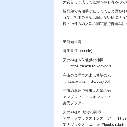
大変苦しく成って仕舞う事も有るので
親兄弟でも相手が狂って入ると思われ
れて、相手の言葉は聞かない様にされ
様・神様方の文殊の御知恵で御進みに
天龍知裕著
電子書籍（kindle)
天の神様 VS 地獄の神様
→ https://amzn.to/2qh9cqN
宇宙の真理で未来は希望の光
→https://amzn、.to/35zyBvH
宇宙の真理で未来は希望の光
アマゾンブックスオンストア
楽天ブックス
天の神様VS地獄の神様
アマゾンブックスオンストア →https://am
楽天ブックス →https://books.rakuten.co.j