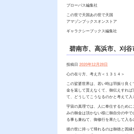
プローパス編集社
この世で天国あの世で天国
アマゾンブックスオンストア
ギャラクシーブックス編集社
碧南市、高浜市、刈谷市
遠隔除霊、浄霊、交霊
投稿日
2020年12月28日
カウンセリング、ヒ
心の在り方、考え方＜１３１４＞
ュアルカウンセリング
この娑婆世界は、若い時は羽振り良く
金を返して貰えなくて、御伝えすれば
ｓ地獄の神様、宇宙の
て、どうしてこうなるのかと考えて入
の世で天国。
宇宙の真理では、人に奉仕するために
みの御金は頂かない様に御自分の中で
る事も兼ねて、御修行を果たして入る
彼の世に持って帰れるのは御徳と因縁