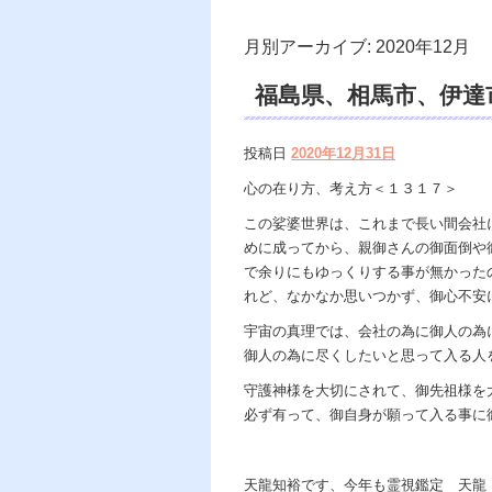
月別アーカイブ:
2020年12月
福島県、相馬市、伊達市
遠隔除霊、浄霊、交霊
投稿日
2020年12月31日
カウンセリング、ヒー
心の在り方、考え方＜１３１７＞
著、天の神様ｖｓ地獄
この娑婆世界は、これまで長い間会社
めに成ってから、親御さんの御面倒や
の世で天国 あの世で
で余りにもゆっくりする事が無かった
れど、なかなか思いつかず、御心不安
宇宙の真理では、会社の為に御人の為
御人の為に尽くしたいと思って入る人
守護神様を大切にされて、御先祖様を
必ず有って、御自身が願って入る事に
天龍知裕です、今年も霊視鑑定 天龍・