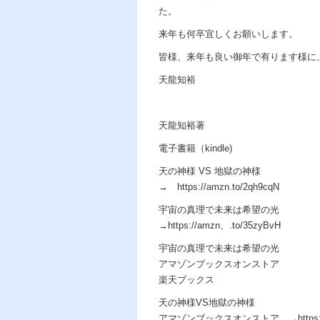
た。
来年も何卒宜しくお願いします。
皆様、来年も良い御年で有ります様に
天龍知裕
天龍知裕著
電子書籍（kindle)
天の神様 VS 地獄の神様
→ https://amzn.to/2qh9cqN
宇宙の真理で未来は希望の光
→https://amzn、.to/35zyBvH
宇宙の真理で未来は希望の光
アマゾンブックスオンストア
楽天ブックス
天の神様VS地獄の神様
アマゾンブックスオンストア →https://am