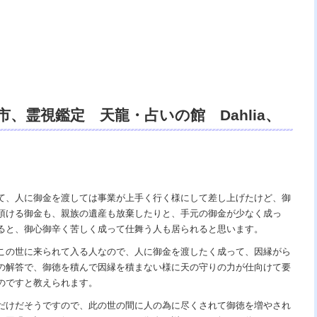
、霊視鑑定 天龍・占いの館 Dahlia、
、祈祷、開運、悩み相談、スピリチュアル
ーリング、電話鑑定、オンライン、スピリチ
、ヒーリング、天龍知裕著、天国の神様ｖ
て、人に御金を渡しては事業が上手く行く様にして差し上げたけど、御
頂ける御金も、親族の遺産も放棄したりと、手元の御金が少なく成っ
真理で未来は希望の光、この世で天国 あ
ると、御心御辛く苦しく成って仕舞う人も居られると思います。
この世に来られて入る人なので、人に御金を渡したく成って、因縁がら
の解答で、御徳を積んで因縁を積まない様に天の守りの力が仕向けて要
のですと教えられます。
だけだそうですので、此の世の間に人の為に尽くされて御徳を増やされ