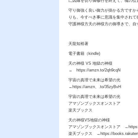
に因縁を切り御修行を終えて、魂の位
守り御強く良い御力が掛かる方ですか
りも、今すべき事に意識を集中されて
守護神様方天の神様方の御導きで、自
天龍知裕著
電子書籍（kindle)
天の神様 VS 地獄の神様
→ https://amzn.to/2qh9cqN
宇宙の真理で未来は希望の光
→https://amzn、.to/35zyBvH
宇宙の真理で未来は希望の光
アマゾンブックスオンストア
楽天ブックス
天の神様VS地獄の神様
アマゾンブックスオンストア →https://am
楽天ブックス →https://books.rakuten.co.j