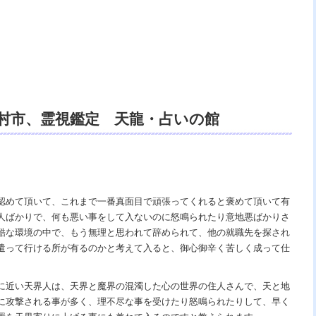
田村市、霊視鑑定 天龍・占いの館
、浄霊、交霊、祈祷、開運、悩み相談、スピリ
ング、ヒーリング、電話鑑定、オンライン、
ｖｓ地獄の神様、宇宙の真理で未来は希望
認めて頂いて、これまで一番真面目で頑張ってくれると褒めて頂いて有
人ばかりで、何も悪い事をして入ないのに怒鳴られたり意地悪ばかりさ
あの世で天国。
酷な環境の中で、もう無理と思われて辞められて、他の就職先を探され
遣って行ける所が有るのかと考えて入ると、御心御辛く苦しく成って仕
に近い天界人は、天界と魔界の混濁した心の世界の住人さんで、天と地
に攻撃される事が多く、理不尽な事を受けたり怒鳴られたりして、早く