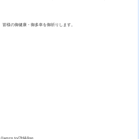
、皆様の御健康・御多幸を御祈りします。
zn.to/2HAIlgq