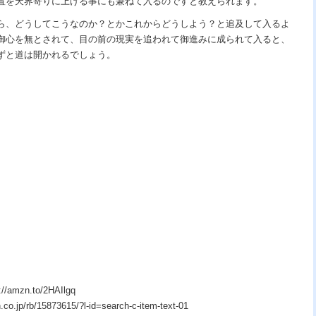
置を天界寄りに上げる事にも兼ねて入るのですと教えられます。
ら、どうしてこうなのか？とかこれからどうしよう？と追及して入るよ
御心を無とされて、目の前の現実を追われて御進みに成られて入ると、
ずと道は開かれるでしょう。
zn.to/2HAIlgq
p/rb/15873615/?l-id=search-c-item-text-01