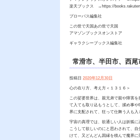
楽天ブックス →https://books.rakuten.co.j
プローパス編集社
この世で天国あの世で天国
アマゾンブックスオンストア
ギャラクシーブックス編集社
常滑市、半田市、西尾市
遠隔除霊、浄霊、交霊
投稿日
2020年12月30日
カウンセリング、ヒー
心の在り方、考え方＜１３１６＞
著、天の神様ｖｓ地獄
この娑婆世界は、親兄弟で親や障害を
て入ても取り込もうとして、揉め事や
の世で天国 あの世で
界に支配されて、狂って仕舞う人も入
宇宙の真理では、欲通しい人は妖狐に
こうして欲しいのにと思わされて、自
けて、又どんどん因縁を積んで魔界に