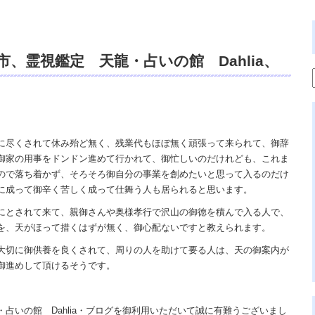
、霊視鑑定 天龍・占いの館 Dahlia、
、祈祷、開運、悩み相談、スピリチュアル
リング、電話鑑定、オンライン、天龍知裕
の神様、宇宙の真理で未来は希望の光、こ
に尽くされて休み殆ど無く、残業代もほぼ無く頑張って来られて、御辞
御家の用事をドンドン進めて行かれて、御忙しいのだけれども、これま
天国。
ので落ち着かず、そろそろ御自分の事業を創めたいと思って入るのだけ
に成って御辛く苦しく成って仕舞う人も居られると思います。
にとされて来て、親御さんや奥様孝行で沢山の御徳を積んで入る人で、
を、天がほって措くはずが無く、御心配ないですと教えられます。
大切に御供養を良くされて、周りの人を助けて要る人は、天の御案内が
御進めして頂けるそうです。
占いの館 Dahlia・ブログを御利用いただいて誠に有難うございまし