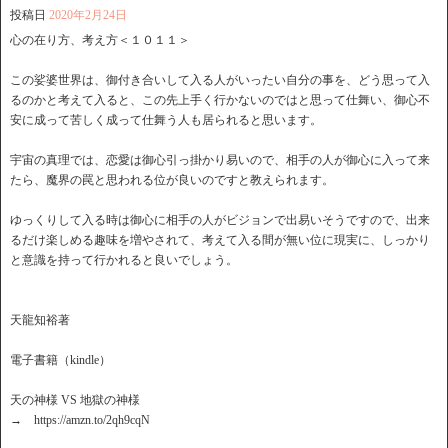
投稿日
2020年2月24日
心の在り方、考え方＜１０１１＞
この娑婆世界は、御付き合いして入る人がいったい自分の事を、どう思って入
るのかと考えて入ると、この先上手く行かないのではと思って仕舞い、御心不
安に成って苦しく成って仕舞う人も居られると思います。
宇宙の真理では、恋愛は御心引っ掛かり易いので、相手の人が御心に入って来
たら、魔界の罠と思われる位が良いのですと教えられます。
ゆっくりして入る時は御心に相手の人がビジョンで出易いそうですので、出来
るだけ楽しめる趣味を増やされて、考えて入る間が無い位に現実に、しっかり
と意識を持って行かれると良いでしょう。
天龍知裕著
電子書籍（kindle）
天の神様 VS 地獄の神様
→ https://amzn.to/2qh9cqN