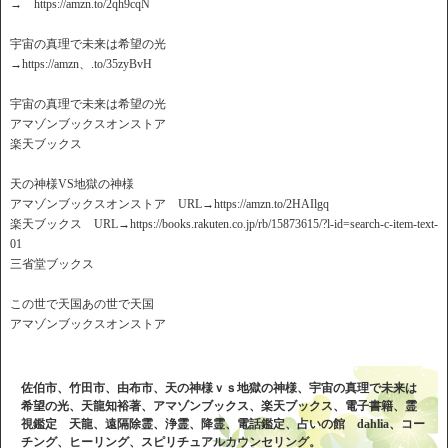
→ https://amzn.to/2qh9cqN
宇宙の真理で未来は希望の光
→https://amzn、.to/35zyBvH
宇宙の真理で未来は希望の光
アマゾンブックスオンストア
楽天ブックス
天の神様VS地獄の神様
アマゾンブックスオンストア URL→https://amzn.to/2HAIlgq
楽天ブックス URL→https://books.rakuten.co.jp/rb/15873615/?l-id=search-c-item-text-
01
三省堂ブックス
この世で天国あの世で天国
アマゾンブックスオンストア
佐伯市、竹田市、由布市、天の神様ｖｓ地獄の神様、宇宙の真理で未来は
希望の光、天龍知裕著、アマゾンブックス、楽天ブックス、電子書籍、霊
視鑑定 天龍、遠隔除霊、浄霊、降霊、電話鑑定、占いの館 dahlia、コー
チング、ヒーリング、スピリチュアルカウンセリング。