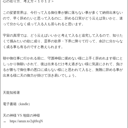
心の在り方、考え方＜１０１２＞
この娑婆世界は、今行って入る御仕事が腑に落ちない事が多くて納得出来ない
ので、早く辞めたいと思って入るのに、辞める口実がどう云えば良いかと、迷
って分からなく成って入る人も居られると思います。
宇宙の真理では、どう云えばいいかと考えて入ると追究して入るので、知りた
くて掴みたいの欲に成り、霊界の欲界・下界に降りて行って、余計に分からな
く成る事も有るのですと教えられます。
朝や御仕事に行かれる前に、守護神様に揉めない様に上手く辞めれます様にと
しっかり御願いされて、後は出来るだけ考え過ぎない様に気楽にされて、負け
るが勝ちで御仕事の悪口に成らない様にと思われて入ると、無難に辞める事が
出来る様に天の御力が掛けて頂き易いでしょう。
天龍知裕著
電子書籍（kindle）
天の神様 VS 地獄の神様
→ https://amzn.to/2qh9cqN