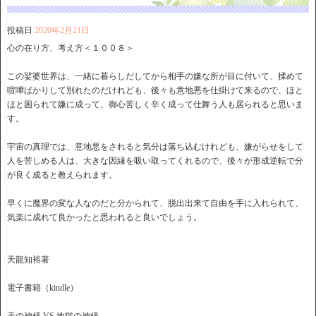
投稿日
2020年2月21日
心の在り方、考え方＜１００８＞
この娑婆世界は、一緒に暮らしだしてから相手の嫌な所が目に付いて、揉めて
喧嘩ばかりして別れたのだけれども、後々も意地悪を仕掛けて来るので、ほと
ほと困られて嫌に成って、御心苦しく辛く成って仕舞う人も居られると思いま
す。
宇宙の真理では、意地悪をされると気分は落ち込むけれども、嫌がらせをして
人を苦しめる人は、大きな因縁を吸い取ってくれるので、後々が形成逆転で分
が良く成ると教えられます。
早くに魔界の変な人なのだと分かられて、脱出出来て自由を手に入れられて、
気楽に成れて良かったと思われると良いでしょう。
天龍知裕著
電子書籍（kindle）