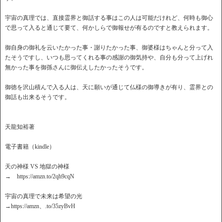
宇宙の真理では、直接霊界と御話する事はこの人は可能だけれど、何時も御心
で思って入ると通じて要て、何かしらで御報せが有るのですと教えられます。
御自身の御礼を云いたかった事・謝りたかった事、御婆様はちゃんと分って入
たそうですし、いつも思ってくれる事の感謝の御気持や、自分も分って上げれ
無かった事を御孫さんに御伝えしたかったそうです。
御徳を沢山積んで入る人は、天に願いが通じて仏様の御導きが有り、霊界との
御話も出来るそうです。
天龍知裕著
電子書籍（kindle）
天の神様 VS 地獄の神様
→ https://amzn.to/2qh9cqN
宇宙の真理で未来は希望の光
→https://amzn、.to/35zyBvH