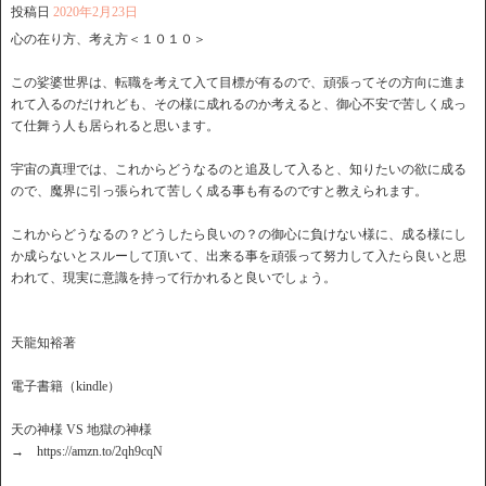
投稿日
2020年2月23日
心の在り方、考え方＜１０１０＞
この娑婆世界は、転職を考えて入て目標が有るので、頑張ってその方向に進ま
れて入るのだけれども、その様に成れるのか考えると、御心不安で苦しく成っ
て仕舞う人も居られると思います。
宇宙の真理では、これからどうなるのと追及して入ると、知りたいの欲に成る
ので、魔界に引っ張られて苦しく成る事も有るのですと教えられます。
これからどうなるの？どうしたら良いの？の御心に負けない様に、成る様にし
か成らないとスルーして頂いて、出来る事を頑張って努力して入たら良いと思
われて、現実に意識を持って行かれると良いでしょう。
天龍知裕著
電子書籍（kindle）
天の神様 VS 地獄の神様
→ https://amzn.to/2qh9cqN