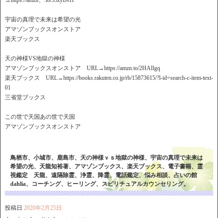
→https://amzn、.to/35zyBvH
宇宙の真理で未来は希望の光
アマゾンブックスオンストア
楽天ブックス
天の神様VS地獄の神様
アマゾンブックスオンストア URL→https://amzn.to/2HAIlgq
楽天ブックス URL→https://books.rakuten.co.jp/rb/15873615/?l-id=search-c-item-text-
01
三省堂ブックス
この世で天国あの世で天国
アマゾンブックスオンストア
鳥栖市、小城市、鹿島市、天の神様ｖｓ地獄の神様、宇宙の真理で未来は
希望の光、天龍知裕著、アマゾンブックス、楽天ブックス、電子書籍、霊
視鑑定 天龍、遠隔除霊、浄霊、降霊、電話鑑定、悩み相談、占いの館
dahlia、コーチング、ヒーリング、スピリチュアルカウンセリング。
投稿日
2020年2月25日