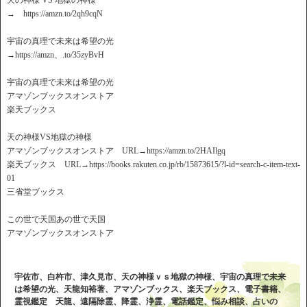
天の神様 VS 地獄の神様
→ https://amzn.to/2qh9cqN
宇宙の真理で未来は希望の光
→https://amzn、.to/35zyBvH
宇宙の真理で未来は希望の光
アマゾンブックスオンストア
楽天ブックス
天の神様VS地獄の神様
アマゾンブックスオンストア URL→https://amzn.to/2HAIlgq
楽天ブックス URL→https://books.rakuten.co.jp/rb/15873615/?l-id=search-c-item-text-
01
三省堂ブックス
この世で天国あの世で天国
アマゾンブックスオンストア
宇佐市、白杵市、津久見市、天の神様ｖｓ地獄の神様、宇宙の真理で未来
は希望の光、天龍知裕著、アマゾンブックス、楽天ブックス、電子書籍、
霊視鑑定 天龍、遠隔除霊、降霊、浄霊、電話鑑定、悩み相談、占いの