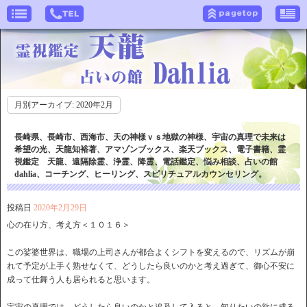
月別アーカイブ:
2020年2月
長崎県、長崎市、西海市、天の神様ｖｓ地獄の神様、宇宙の真理で未来は
希望の光、天龍知裕著、アマゾンブックス、楽天ブックス、電子書籍、霊
視鑑定 天龍、遠隔除霊、浄霊、降霊、電話鑑定、悩み相談、占いの館
dahlia、コーチング、ヒーリング、スピリチュアルカウンセリング。
投稿日
2020年2月29日
心の在り方、考え方＜１０１６＞
この娑婆世界は、職場の上司さんが都合よくシフトを変えるので、リズムが崩
れて予定が上手く熟せなくて、どうしたら良いのかと考え過ぎて、御心不安に
成って仕舞う人も居られると思います。