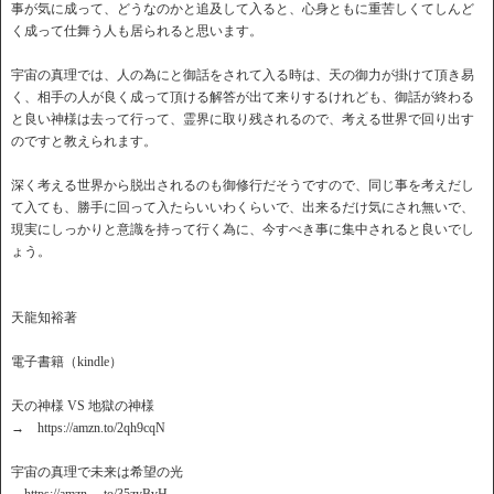
事が気に成って、どうなのかと追及して入ると、心身ともに重苦しくてしんど
く成って仕舞う人も居られると思います。
宇宙の真理では、人の為にと御話をされて入る時は、天の御力が掛けて頂き易
く、相手の人が良く成って頂ける解答が出て来りするけれども、御話が終わる
と良い神様は去って行って、霊界に取り残されるので、考える世界で回り出す
のですと教えられます。
深く考える世界から脱出されるのも御修行だそうですので、同じ事を考えだし
て入ても、勝手に回って入たらいいわくらいで、出来るだけ気にされ無いで、
現実にしっかりと意識を持って行く為に、今すべき事に集中されると良いでし
ょう。
天龍知裕著
電子書籍（kindle）
天の神様 VS 地獄の神様
→ https://amzn.to/2qh9cqN
宇宙の真理で未来は希望の光