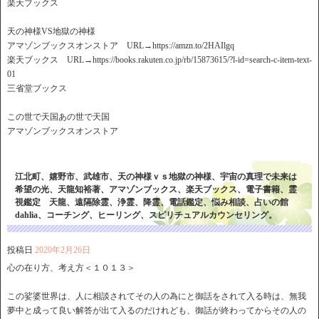
楽天ブックス
天の神様VS地獄の神様
アマゾンブックスオンストア URL→https://amzn.to/2HAIlgq
楽天ブックス URL→https://books.rakuten.co.jp/rb/15873615/?l-id=search-c-item-text-
01
三省堂ブックス
この世で天国あの世で天国
アマゾンブックスオンストア
江北町、嬉野市、武雄市、天の神様ｖｓ地獄の神様、宇宙の真理で未来は
希望の光、天龍知裕著、アマゾンブックス、楽天ブックス、電子書籍、霊
視鑑定 天龍、遠隔除霊、浄霊、降霊、電話鑑定、悩み相談、占いの館
dahlia、コーチング、ヒーリング、スピリチュアルカウンセリング。
投稿日
2020年2月26日
心の在り方、考え方＜１０１３＞
この娑婆世界は、人に相談されてその人の為にと御話をされて入る時は、無我
夢中と成って良い解答が出て入るのだけれども、御話が終わってからその人の