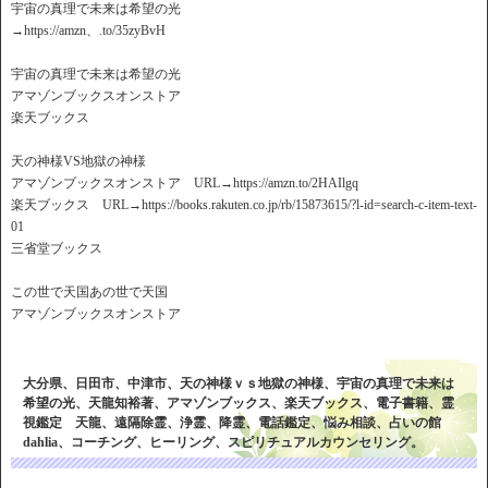
宇宙の真理で未来は希望の光
→https://amzn、.to/35zyBvH
宇宙の真理で未来は希望の光
アマゾンブックスオンストア
楽天ブックス
天の神様VS地獄の神様
アマゾンブックスオンストア URL→https://amzn.to/2HAIlgq
楽天ブックス URL→https://books.rakuten.co.jp/rb/15873615/?l-id=search-c-item-text-
01
三省堂ブックス
この世で天国あの世で天国
アマゾンブックスオンストア
大分県、日田市、中津市、天の神様ｖｓ地獄の神様、宇宙の真理で未来は
希望の光、天龍知裕著、アマゾンブックス、楽天ブックス、電子書籍、霊
視鑑定 天龍、遠隔除霊、浄霊、降霊、電話鑑定、悩み相談、占いの館
dahlia、コーチング、ヒーリング、スピリチュアルカウンセリング。