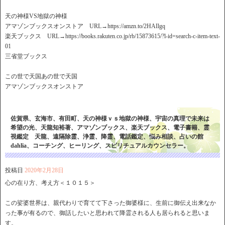
天の神様VS地獄の神様
アマゾンブックスオンストア URL→https://amzn.to/2HAIlgq
楽天ブックス URL→https://books.rakuten.co.jp/rb/15873615/?l-id=search-c-item-text-
01
三省堂ブックス
この世で天国あの世で天国
アマゾンブックスオンストア
佐賀県、玄海市、有田町、天の神様ｖｓ地獄の神様、宇宙の真理で未来は
希望の光、天龍知裕著、アマゾンブックス、楽天ブックス、電子書籍、霊
視鑑定 天龍、遠隔除霊、浄霊、降霊、電話鑑定、悩み相談、占いの館
dahlia、コーチング、ヒーリング、スピリチュアルカウンセラー。
投稿日
2020年2月28日
心の在り方、考え方＜１０１５＞
この娑婆世界は、親代わりで育てて下さった御婆様に、生前に御伝え出来なか
った事が有るので、御話したいと思われて降霊される人も居られると思いま
す。