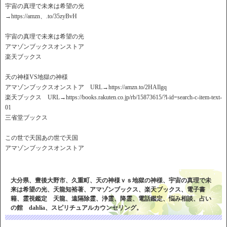
宇宙の真理で未来は希望の光
→https://amzn、.to/35zyBvH
宇宙の真理で未来は希望の光
アマゾンブックスオンストア
楽天ブックス
天の神様VS地獄の神様
アマゾンブックスオンストア URL→https://amzn.to/2HAIlgq
楽天ブックス URL→https://books.rakuten.co.jp/rb/15873615/?l-id=search-c-item-text-
01
三省堂ブックス
この世で天国あの世で天国
アマゾンブックスオンストア
大分県、豊後大野市、久重町、天の神様ｖｓ地獄の神様、宇宙の真理で未
来は希望の光、天龍知裕著、アマゾンブックス、楽天ブックス、電子書
籍、霊視鑑定 天龍、遠隔除霊、浄霊、降霊、電話鑑定、悩み相談、占い
の館 dahlia、スピリチュアルカウンセリング。