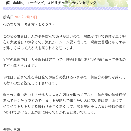
館 dahlia、コーチング、スピリチュアルカウンセリング。
投稿日
2020年2月20日
心の在り方、考え方＜１００７＞
この娑婆世界は、人の事を憎んで怒りが凄いので、悪魔が付いて身体が重く御
心も大変苦しく御辛くて、流れがドンドン悪く成って、現実に普通に暮らす事
が難しく成って入る人も居られると思います。
宇宙の真理では、人を呪わば穴二つで、憎めば憎むほど我が身に返って来るの
ですと教えられます。
仏様は、起きて来る事は全て御自分の受けるべき事で、御自分の修行が終わっ
て行くのだと説法して下さいます。
御自分に辛い思いをさせる人は大きな因縁を取って下さり、御自身の御修行が
進んで行くそうですので、負けるが勝ちで勝ちたい人に悪い物は差し上げて、
イライラギリギリする纏わりを早く無くして、居る場所を天の良い神様の御力
を掛けて頂ける、上の所に持って行かれると良いでしょう。
天龍知裕著