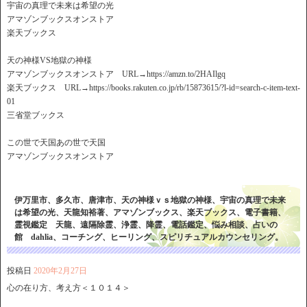
宇宙の真理で未来は希望の光
アマゾンブックスオンストア
楽天ブックス
天の神様VS地獄の神様
アマゾンブックスオンストア URL→https://amzn.to/2HAIlgq
楽天ブックス URL→https://books.rakuten.co.jp/rb/15873615/?l-id=search-c-item-text-
01
三省堂ブックス
この世で天国あの世で天国
アマゾンブックスオンストア
伊万里市、多久市、唐津市、天の神様ｖｓ地獄の神様、宇宙の真理で未来
は希望の光、天龍知裕著、アマゾンブックス、楽天ブックス、電子書籍、
霊視鑑定 天龍、遠隔除霊、浄霊、降霊、電話鑑定、悩み相談、占いの
館 dahlia、コーチング、ヒーリング、スピリチュアルカウンセリング。
投稿日
2020年2月27日
心の在り方、考え方＜１０１４＞