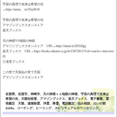
宇宙の真理で未来は希望の光
→https://amzn、.to/35zyBvH
宇宙の真理で未来は希望の光
アマゾンブックスオンストア
楽天ブックス
天の神様VS地獄の神様
アマゾンブックスオンストア URL→https://amzn.to/2HAIlgq
楽天ブックス URL→https://books.rakuten.co.jp/rb/15873615/?l-id=search-c-item-text-
01
三省堂ブックス
この世で天国あの世で天国
アマゾンブックスオンストア
佐賀県、佐賀市、神崎市、天の神様ｖｓ地獄の神様、宇宙の真理で未来は
希望の光、天龍知裕著、アマゾンブックス、楽天ブックス、電子書籍、霊
視鑑定 天龍、遠隔除霊、浄霊、降霊、電話鑑定、悩み相談、占いの館
dahlia、コーチング、ヒーリング、スピリチュアルカウンセリング。