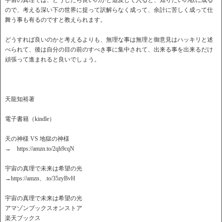
宇宙の真理では、どうしたら良いのかと追及して入ると、知りたいの欲に成る
ので、考える深い下の世界に捉って訳解らなく成って、余計に苦しく成って仕
舞う事も有るのですと教えられます。
どうすれば良いのかと考えるよりも、無理な事は無理と御意見はハッキリと述
べられて、後は自分の目の前のすべき事に集中されて、出来る事を出来るだけ
頑張って進まれると良いでしょう。
天龍知裕著
電子書籍（kindle）
天の神様 VS 地獄の神様
→ https://amzn.to/2qh9cqN
宇宙の真理で未来は希望の光
→https://amzn、.to/35zyBvH
宇宙の真理で未来は希望の光
アマゾンブックスオンストア
楽天ブックス