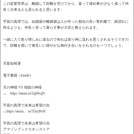
この娑婆世界は、離婚して距離を空けてから、返って揉め事が少なく成って仲
良く出来る人も居られると思います。
宇宙の真理では、結婚届や離婚届は人が作った都合の良い誓約書で、紙切れに
拘るよりも、仲良く笑って暮らす事が大切と教えられます。
一緒に入て怒り憎しみに成るので有れば祟り神に流れを悪くされるそうですの
で、距離を措いて御互いに穏やかな御付き合いをされるのも一つでしょう。
天龍知裕著
電子書籍（kindle）
天の神様 VS 地獄の神様
→ https://amzn.to/2qh9cqN
宇宙の真理で未来は希望の光
→https://amzn、.to/35zyBvH
宇宙の真理で未来は希望の光
アマゾンブックスオンストア