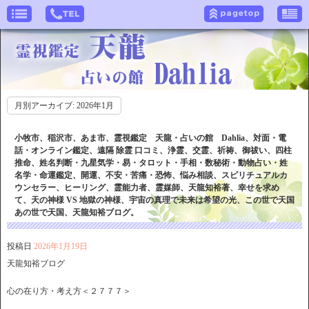
月別アーカイブ:
2026年1月
小牧市、稲沢市、あま市、霊視鑑定 天龍・占いの館 Dahlia、対面・電
話・オンライン鑑定、遠隔 除霊 口コミ、浄霊、交霊、祈祷、御祓い、四柱
推命、姓名判断・九星気学・易・タロット・手相・数秘術・動物占い・姓
名学・命運鑑定、開運、不安・苦痛・恐怖、悩み相談、スピリチュアルカ
ウンセラー、ヒーリング、霊能力者、霊媒師、天龍知裕著、幸せを求め
て、天の神様 VS 地獄の神様、宇宙の真理で未来は希望の光、この世で天国
あの世で天国、天龍知裕ブログ。
投稿日
2026年1月19日
天龍知裕ブログ
心の在り方・考え方＜２７７７＞