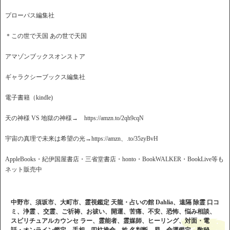
プローパス編集社
＊この世で天国 あの世で天国
アマゾンブックスオンストア
ギャラクシーブックス編集社
電子書籍（kindle)
天の神様 VS 地獄の神様→ https://amzn.to/2qh9cqN
宇宙の真理で未来は希望の光→https://amzn、.to/35zyBvH
AppleBooks・紀伊国屋書店・三省堂書店・honto・BookWALKER・BookLive等も
ネット販売中
中野市、須坂市、大町市、霊視鑑定 天龍・占いの館 Dahlia、遠隔 除霊 口コ
ミ、浄霊 、交霊、ご祈祷、お祓い、開運、苦痛、不安、恐怖、悩み相談、
スピリチュアルカウンセ ラー、霊能者、霊媒師、ヒーリング、対面・電