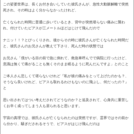
この娑婆世界は、長くお付き合いしていた彼氏さんが、急性大動脈解離で突然
死され、その時はよく分からなかったけれど、
亡くなられた時間に普通に歩いているとき、背中が突然堪らない痛みに襲わ
れ、付けていたピアスが三メートルほどはじけて飛んだので
ナニッ！！？とびっくりされ、後からその時に彼氏さんが亡くなられた時間だ
と、彼氏さんのお兄さんが教えて下さり、死んだ時の状態では
お兄さん「僕がいる目の前で急に倒れて、救急車呼んでで病院に行ったけど、
意識は無くて痛がることも無くそのまま眠るように死んだんですよ」とのこと
ご本人さん悲しくて堪らないけれど『私が彼の痛みをとって上げたのかも？、
そうなら良いけれど、ピアスも取れるわけもないのに飛ぶし、何だったの？』
と
思い出されてはつい考えだされてどうなのか？と追及されて、心身共に重苦し
くお辛く成ってしまう人も居られると思います。
宇宙の真理では、彼氏さんが亡くなられたのは突然ですが、霊界ではその前か
ら分かり、騒ぎだされるそうで、ピアスがはじけ飛んだのは