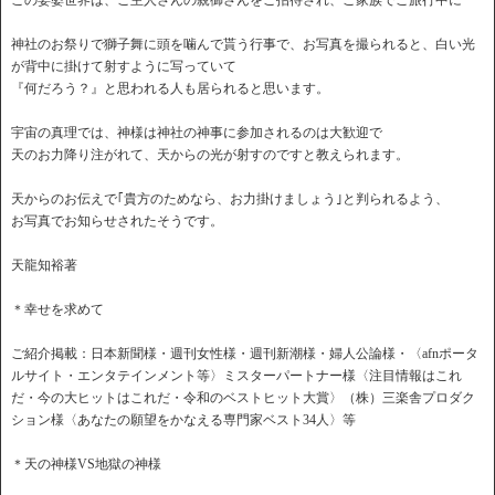
この娑婆世界は、ご主人さんの親御さんをご招待され、ご家族でご旅行中に
神社のお祭りで獅子舞に頭を噛んで貰う行事で、お写真を撮られると、白い光
が背中に掛けて射すように写っていて
『何だろう？』と思われる人も居られると思います。
宇宙の真理では、神様は神社の神事に参加されるのは大歓迎で
天のお力降り注がれて、天からの光が射すのですと教えられます。
天からのお伝えで｢貴方のためなら、お力掛けましょう｣と判られるよう、
お写真でお知らせされたそうです。
天龍知裕著
＊幸せを求めて
ご紹介掲載：日本新聞様・週刊女性様・週刊新潮様・婦人公論様・〈afnポータ
ルサイト・エンタテインメント等〉ミスターパートナー様〈注目情報はこれ
だ・今の大ヒットはこれだ・令和のベストヒット大賞〉（株）三楽舎プロダク
ション様〈あなたの願望をかなえる専門家ベスト34人〉等
＊天の神様VS地獄の神様