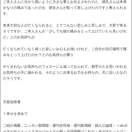
ご本人さんに分かり易いように大きな事とお伝えされたのと、彼氏さんは本来
かなりの痛みであったのを、彼女さんが取って差し上げたのですと教えられま
す。
本来大切な人が亡くなられると、とてつもない悲しみと苦しみで、大変で有る
そうですが、ご本人さんが『少しでも彼の痛みをとって上げていたら良いけれ
ど』とのお気持ちが
亡くなられていなく成った寂しいお心もお強いけれど、ご自分が自己犠牲で痛
みをとって上げたのか？とのお気持ちが勝り
やりきれないお気持ちのフォローにも成っておられて、相手の人を思いやれる
お気持ちが天に届かれる、そのように出来るお力をお持ちの、天に近い人なの
だそうです。
天龍知裕著
＊幸せを求めて
ご紹介掲載：ニッポン新聞様・週刊女性様・週刊新潮様・婦人公論様・＜afnポ
ータルサイト＞ミスターパートナー様＜注目情報はこれだ・今の大ヒットはこ