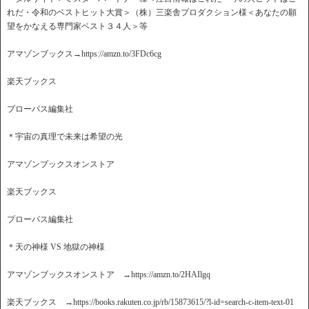
れだ・令和のベストヒット大賞＞（株）三楽舎プロダクション様＜あなたの願
望をかなえる専門家ベスト３４人＞等
アマゾンブックス→https://amzn.to/3FDc6cg
楽天ブックス
プローパス編集社
＊宇宙の真理で未来は希望の光
アマゾンブックスオンストア
楽天ブックス
プローパス編集社
＊天の神様 VS 地獄の神様
アマゾンブックスオンストア →https://amzn.to/2HAIlgq
楽天ブックス →https://books.rakuten.co.jp/rb/15873615/?l-id=search-c-item-text-01