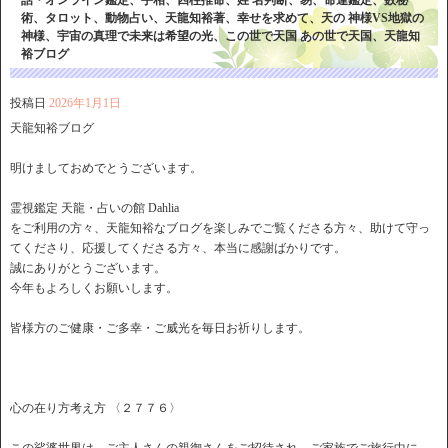
話・オンライン鑑定、手相、四柱推命、姓 名判断、易、命運鑑定、数秘
術、タロット、動物占い、天龍知裕著、幸せを求めて、天の 神様VS地獄の
神様、宇宙の真理で未来は希望の光、この世で天国 あの世で天国、天龍知
裕ブログ
投稿日
2026年1月1日
天龍知裕ブログ
明けましておめでとうございます。
霊視鑑定 天龍・占いの館 Dahlia
をご利用の方々、天龍知裕なブログを楽しみでご覧くださる方々、助けて守っ
てくださり、応援してくださる方々、本当に感謝ばかりです。
誠にありがとうございます。
今年もよろしくお願いします。
皆様方のご健康・ご多幸・ご威光を毎日お祈りします。
心の在り方考え方 〈２７７６〉