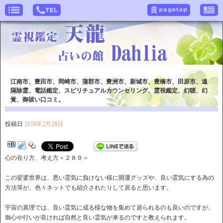
江南市、豊田市、岡崎市、蒲郡市、豊洲市、新城市、豊橋市、田原市、遠
隔除霊、電話鑑定、スピリチュアルカウンセリング、霊視鑑定、幻聴、幻
覚、御祓い口コミ。
投稿日
2018年2月28日
心の在り方、考え方＜２８９＞
この娑婆世界は、悪い霊気に負けない様に開運グッズや、良い霊気にする為の
方法等が、色々ネットでも紹介されたりして居ると思います。
宇宙の真理では、良い霊気に成る様な物を集めて居られるのも良いのですが、
御心や行いが良ければ自然と良い霊気が来るのですと教えられます。