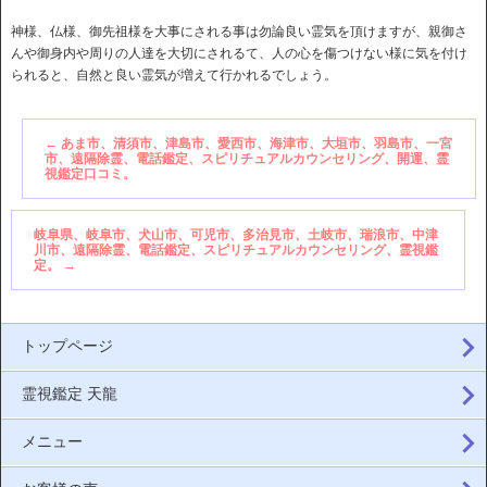
神様、仏様、御先祖様を大事にされる事は勿論良い霊気を頂けますが、親御さ
んや御身内や周りの人達を大切にされるて、人の心を傷つけない様に気を付け
られると、自然と良い霊気が増えて行かれるでしょう。
←
あま市、清須市、津島市、愛西市、海津市、大垣市、羽島市、一宮
市、遠隔除霊、電話鑑定、スピリチュアルカウンセリング、開運、霊
視鑑定口コミ。
岐阜県、岐阜市、犬山市、可児市、多治見市、土岐市、瑞浪市、中津
川市、遠隔除霊、電話鑑定、スピリチュアルカウンセリング、霊視鑑
定。
→
トップページ
霊視鑑定 天龍
メニュー