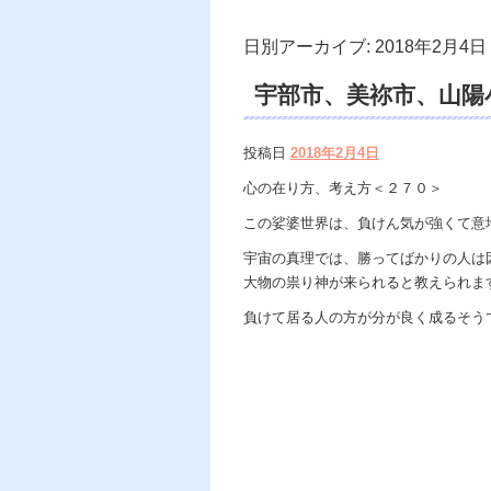
日別アーカイブ:
2018年2月4日
宇部市、美祢市、山陽
遠隔除霊、電話鑑定、
投稿日
2018年2月4日
グ、御祓い。
心の在り方、考え方＜２７０＞
この娑婆世界は、負けん気が強くて意
宇宙の真理では、勝ってばかりの人は
大物の祟り神が来られると教えられま
負けて居る人の方が分が良く成るそう