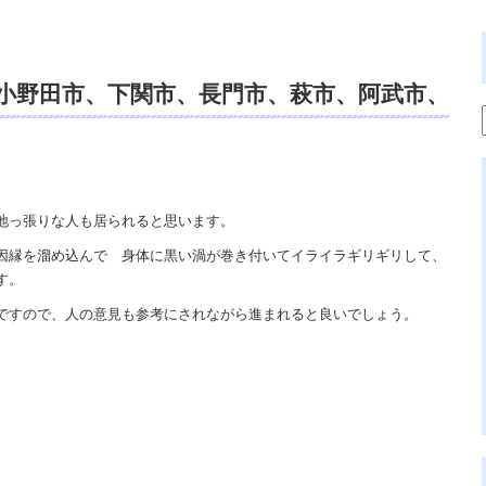
小野田市、下関市、長門市、萩市、阿武市、
霊視鑑定、スピリチュアルカウンセリン
地っ張りな人も居られると思います。
因縁を溜め込んで 身体に黒い渦が巻き付いてイライラギリギリして、
す。
ですので、人の意見も参考にされながら進まれると良いでしょう。