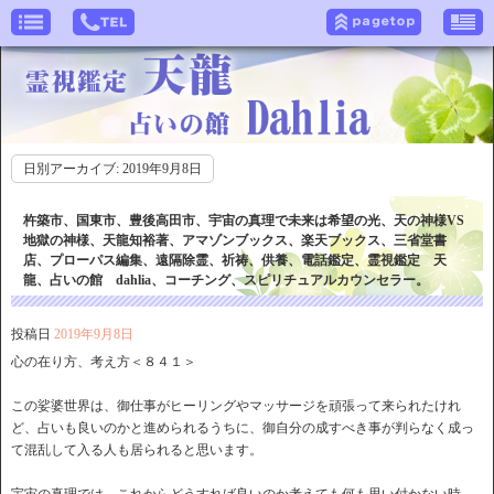
日別アーカイブ:
2019年9月8日
杵築市、国東市、豊後高田市、宇宙の真理で未来は希望の光、天の神様VS
地獄の神様、天龍知裕著、アマゾンブックス、楽天ブックス、三省堂書
店、プローパス編集、遠隔除霊、祈祷、供養、電話鑑定、霊視鑑定 天
龍、占いの館 dahlia、コーチング、スピリチュアルカウンセラー。
投稿日
2019年9月8日
心の在り方、考え方＜８４１＞
この娑婆世界は、御仕事がヒーリングやマッサージを頑張って来られたけれ
ど、占いも良いのかと進められるうちに、御自分の成すべき事が判らなく成っ
て混乱して入る人も居られると思います。