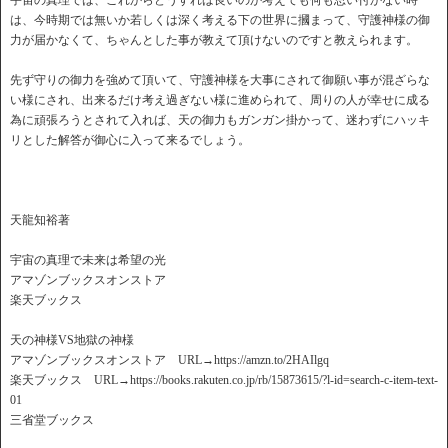
宇宙の真理では、これからどうすれば良いのか考えても何も思い付かない時
は、今時期では無いか若しくは深く考える下の世界に摑まって、守護神様の御
力が届かなくて、ちゃんとした事が教えて頂けないのですと教えられます。
先ず守りの御力を強めて頂いて、守護神様を大事にされて御願い事が混ざらな
い様にされ、出来るだけ考え過ぎない様に進められて、周りの人が幸せに成る
為に頑張ろうとされて入れば、天の御力もガンガン掛かって、迷わずにハッキ
リとした解答が御心に入って来るでしょう。
天龍知裕著
宇宙の真理で未来は希望の光
アマゾンブックスオンストア
楽天ブックス
天の神様VS地獄の神様
アマゾンブックスオンストア URL→https://amzn.to/2HAIlgq
楽天ブックス URL→https://books.rakuten.co.jp/rb/15873615/?l-id=search-c-item-text-
01
三省堂ブックス