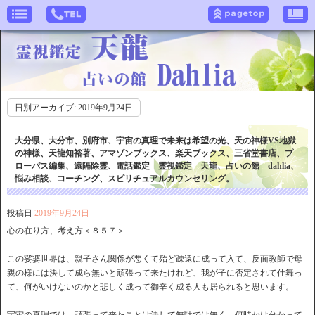
日別アーカイブ:
2019年9月24日
大分県、大分市、別府市、宇宙の真理で未来は希望の光、天の神様VS地獄
の神様、天龍知裕著、アマゾンブックス、楽天ブックス、三省堂書店、プ
ローパス編集、遠隔除霊、電話鑑定 霊視鑑定 天龍、占いの館 dahlia、
悩み相談、コーチング、スピリチュアルカウンセリング。
投稿日
2019年9月24日
心の在り方、考え方＜８５７＞
この娑婆世界は、親子さん関係が悪くて殆ど疎遠に成って入て、反面教師で母
親の様には決して成ら無いと頑張って来たけれど、我が子に否定されて仕舞っ
て、何がいけないのかと悲しく成って御辛く成る人も居られると思います。