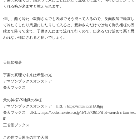
宇宙の真理では、頑張って来たことは決して無駄では無く、何時かは分かって
くれる時が来ますと教えられます。
但し、酷く冷たい親御さんでも因縁でそう成って入るので、反面教師で軽蔑し
て冷たくしたり馬鹿にしたりして入ると、親御さんだけでは無く御先祖様の因
縁まで降りて来て、子供さんにまで流れて行くので、出来るだけ治めて悪く思
われない様にされると良いでしょう。
天龍知裕著
宇宙の真理で未来は希望の光
アマゾンブックスオンストア
楽天ブックス
天の神様VS地獄の神様
アマゾンブックスオンストア URL→https://amzn.to/2HAIlgq
楽天ブックス URL→https://books.rakuten.co.jp/rb/15873615/?l-id=search-c-item-text-
01
三省堂ブックス
この世で天国あの世で天国