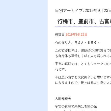
日別アーカイブ:
2019年9月23
行橋市、豊前市、吉富
様VS地獄の神様、天
投稿日
2019年9月23日
ス、三省堂書店、プロ
心の在り方、考え方＜８５６＞
霊視鑑定 天龍、占いの
この娑婆世界は、御結婚の御約束まで
も御身体も重苦しく成る人も居られる
カウンセリング。
宇宙の真理では、とてもショックで心
れます。
今は思い出すと大変御辛いと思います
に入りますので、後々は元より良い人
天龍知裕著
宇宙の真理で未来は希望の光