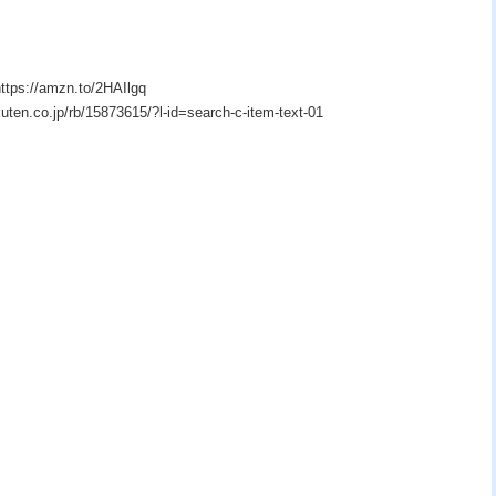
/amzn.to/2HAIlgq
o.jp/rb/15873615/?l-id=search-c-item-text-01