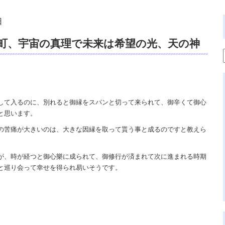
日
町、宇宙の真理で未来は希望の光、天の神
龍知裕著、アマゾンブックス、楽天ブック
ーパス編集、遠隔除霊、祈祷、電話鑑定、
館 dahlia、悩み相談、スピリチュアル
して入るのに、別れると御縁をスパンと切って来られて、御辛くて御心
と思います。
の苦痛が大きいのは、大きな因縁を取って貰う事と成るのですと教えら
が、時が経つと御心樂に成られて、御修行が済まれて次に進まれる時期
と巡り会って幸せを得られ易いそうです。