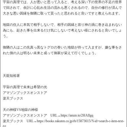
宇宙の真理では、人が悪いと思って入ると、考える深い下の世界の不足の世界
で回されて、余計に心乱れ生活の流れも悪くされるので、自分の修行が済んで
大きな悪い因縁を御隣に取って貰ったと思われると良いですと教えられます。
地獄の住人に本気で相手しないで、相手の因縁と祟り神の渦に巻き込まれない
為にも、起きた事を出来るだけ気にしないで考えない様にされると良いでしょ
う。
御隣の人はこの先真っ黒なトグロの巻いた地獄が待って入ますが、嫌な事をさ
れた側の人は明るい未来と成って御家が栄えて行くでしょう。
天龍知裕著
宇宙の真理で未来は希望の光
アマゾンブックスオンストア
楽天ブックス
天の神様VS地獄の神様
アマゾンブックスオンストア URL→https://amzn.to/2HAIlgq
楽天ブックス URL→https://books.rakuten.co.jp/rb/15873615/?l-id=search-c-item-text-
01