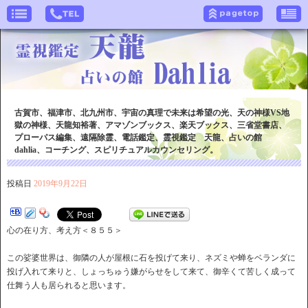
古賀市、福津市、北九州市、宇宙の真理で未来は希望の光、天の神様VS地
獄の神様、天龍知裕著、アマゾンブックス、楽天ブックス、三省堂書店、
プローパス編集、遠隔除霊、電話鑑定、霊視鑑定 天龍、占いの館
dahlia、コーチング、スピリチュアルカウンセリング。
投稿日
2019年9月22日
心の在り方、考え方＜８５５＞
この娑婆世界は、御隣の人が屋根に石を投げて来り、ネズミや蝉をベランダに
投げ入れて来りと、しょっちゅう嫌がらせをして来て、御辛くて苦しく成って
仕舞う人も居られると思います。