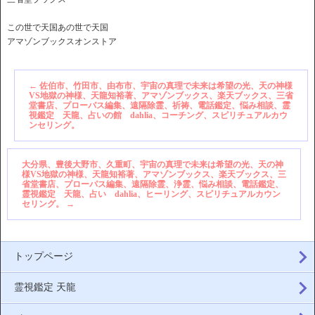
この世で天国あの世で天国
アマゾンブックスオンストア
←
佐伯市、竹田市、由布市、宇宙の真理で未来は希望の光、天の神様
VS地獄の神様、天龍知裕著、アマゾンブックス、楽天ブックス、三省
堂書店、プローパス編集、遠隔除霊、祈祷、電話鑑定、悩み相談、霊
視鑑定 天龍、占いの館 dahlia、コーチング、スピリチュアルカウ
ンセリング。
大分県、豊後大野市、久重町、宇宙の真理で未来は希望の光、天の神
様VS地獄の神様、天龍知裕著、アマゾンブックス、楽天ブックス、三
省堂書店、プローパス編集、遠隔除霊、浄霊、悩み相談、電話鑑定、
霊視鑑定 天龍、占い dahlia、ヒーリング、スピリチュアルカウン
セリング。
→
トップページ
霊視鑑定 天龍