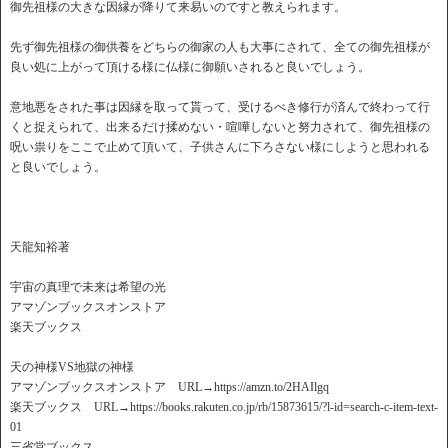
御先祖様の大きな因縁が降りて来易いのですと教えられます。
先ず御先祖様の御供養をどちらの御家の人も大事にされて、全ての御先祖様が
良い処に上がって頂ける様に仏様に御願いされると良いでしょう。
意地悪をされた事は因縁を取って貰って、受けるべき修行が済んで終わって行
くと捉えられて、出来るだけ揉めない・喧嘩しないと努力されて、御先祖様の
呪い祟りをここで止めて頂いて、子供さんに下ろさない様にしようと思われる
と良いでしょう。
天龍知裕著
宇宙の真理で未来は希望の光
アマゾンブックスオンストア
楽天ブックス
天の神様VS地獄の神様
アマゾンブックスオンストア URL→https://amzn.to/2HAIlgq
楽天ブックス URL→https://books.rakuten.co.jp/rb/15873615/?l-id=search-c-item-text-
01
三省堂ブックス