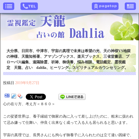
大分県、日田市、中津市、宇宙の真理で未来は希望の光、天の神様VS地獄
の神様、天龍知裕著、アマゾンブックス、楽天ブックス、三省堂書店、プ
ローパス編集、遠隔除霊、祈祷、御供養、悩み相談、電話鑑定、霊視鑑
定 天龍、占い dahlia、ヒーリング、スピリチュアルカウンセリング。
投稿日
2019年9月27日
心の在り方、考え方＜８６０＞
この娑婆世界は、養子縁組で御家の為に入って差し上げたのに、粗末に扱われ
て忌み嫌って仕舞い、仲良く出来なく成って入る人も居られると思います。
宇宙の真理では、長男さんにも拘らず御養子に入られたのは立て違い因縁で、