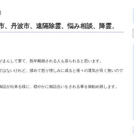
日
市、丹波市、遠隔除霊、悩み相談、降霊、
リチュアルカウンセリング、電話占い。
がまんして要て、熟年離婚される人も居られると思います。
ではないけれど、揉めて怒り憎しみに成ると後々の運気が良く無いので
御話が出来る様に、穏やかに御話合いをされる事を御勧め致します。