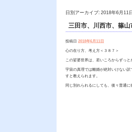
日別アーカイブ:
2018年6月11
三田市、川西市、篠山
浄霊、霊視鑑定、スピ
投稿日
2018年6月11日
心の在り方、考え方＜３８７＞
この娑婆世界は、若いころからずっと
宇宙の真理では離婚が絶対いけない訳
すと教えられます。
同じ別れられるにしても、後々普通に