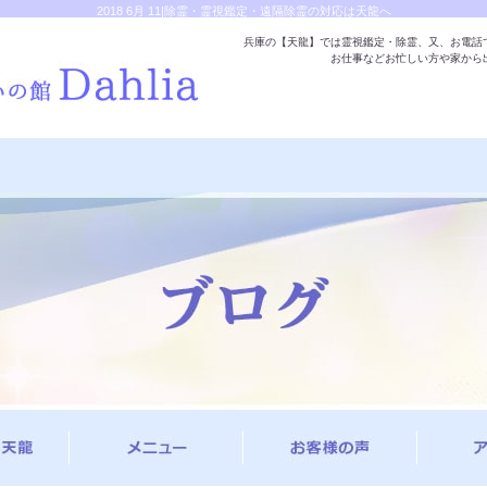
2018 6月 11|除霊・霊視鑑定・遠隔除霊の対応は天龍へ
兵庫の【天龍】では霊視鑑定・除霊、又、お電話
お仕事などお忙しい方や家から