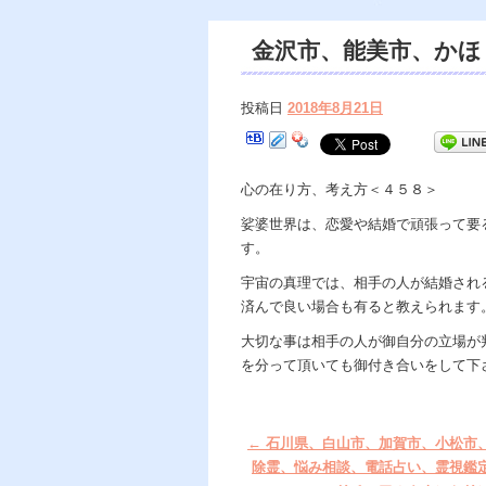
金沢市、能美市、かほ
談、電話占い、重みだ
投稿日
2018年8月21日
ウンセリング、霊視鑑
心の在り方、考え方＜４５８＞
娑婆世界は、恋愛や結婚で頑張って要
す。
宇宙の真理では、相手の人が結婚され
済んで良い場合も有ると教えられます
大切な事は相手の人が御自分の立場が
を分って頂いても御付き合いをして下
←
石川県、白山市、加賀市、小松市
除霊、悩み相談、電話占い、霊視鑑