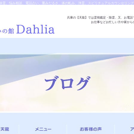
除霊、悩み相談、電話占い、重みだるさ、体の軋み、浄霊、スピリチュアルカウンセリング
龍へ
兵庫の【天龍】では霊視鑑定・除霊、又、お電話
お仕事などお忙しい方や家から