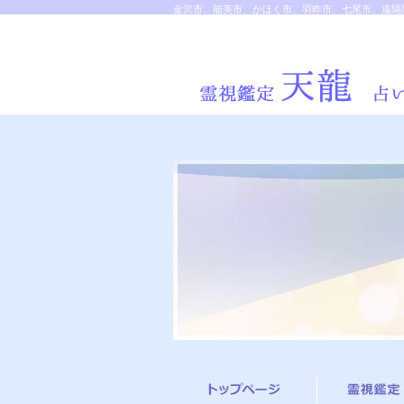
金沢市、能美市、かほく市、羽昨市、七尾市、遠隔