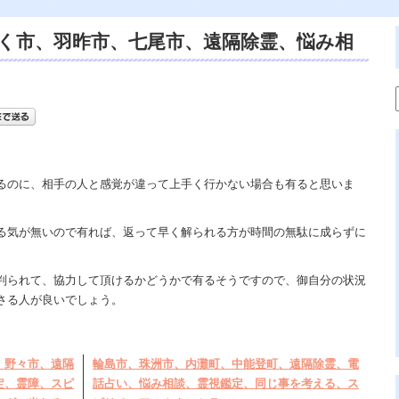
く市、羽昨市、七尾市、遠隔除霊、悩み相
るさ、体の軋み、浄霊、スピリチュアルカ
定。
るのに、相手の人と感覚が違って上手く行かない場合も有ると思いま
る気が無いので有れば、返って早く解られる方が時間の無駄に成らずに
。
判られて、協力して頂けるかどうかで有るそうですので、御自分の状況
さる人が良いでしょう。
、野々市、遠隔
輪島市、珠洲市、内灘町、中能登町、遠隔除霊、電
定、霊障、スピ
話占い、悩み相談、霊視鑑定、同じ事を考える、ス