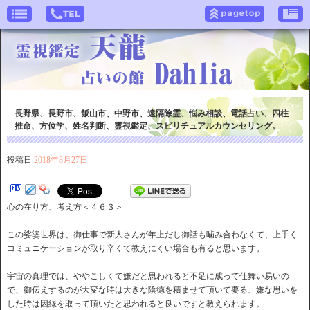
長野県、長野市、飯山市、中野市、遠隔除霊、悩み相談、電話占い、四柱
推命、方位学、姓名判断、霊視鑑定、スピリチュアルカウンセリング。
投稿日
2018年8月27日
心の在り方、考え方＜４６３＞
この娑婆世界は、御仕事で新人さんが年上だし御話も噛み合わなくて、上手く
コミュニケーションが取り辛くて教えにくい場合も有ると思います。
宇宙の真理では、ややこしくて嫌だと思われると不足に成って仕舞い易いの
で、御伝えするのが大変な時は大きな陰徳を積ませて頂いて要る、嫌な思いを
した時は因縁を取って頂いたと思われると良いですと教えられます。