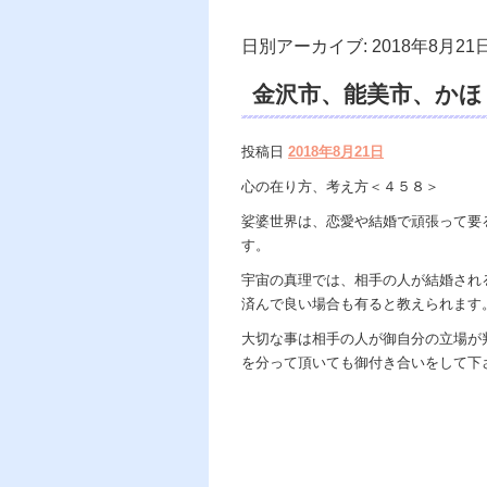
日別アーカイブ:
2018年8月21
金沢市、能美市、かほ
談、電話占い、重みだ
投稿日
2018年8月21日
ウンセリング、霊視鑑
心の在り方、考え方＜４５８＞
娑婆世界は、恋愛や結婚で頑張って要
す。
宇宙の真理では、相手の人が結婚され
済んで良い場合も有ると教えられます
大切な事は相手の人が御自分の立場が
を分って頂いても御付き合いをして下