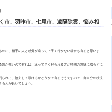
日
く市、羽昨市、七尾市、遠隔除霊、悩み相
るさ、体の軋み、浄霊、スピリチュアルカ
定。
るのに、相手の人と感覚が違って上手く行かない場合も有ると思いま
る気が無いので有れば、返って早く解られる方が時間の無駄に成らずに
。
判られて、協力して頂けるかどうかで有るそうですので、御自分の状況
さる人が良いでしょう。