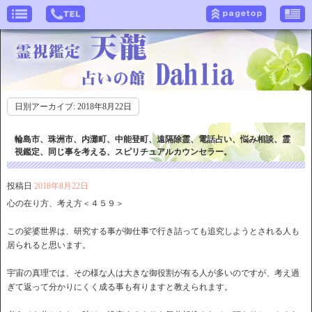
日別アーカイブ:
2018年8月22日
輪島市、珠洲市、内灘町、中能登町、遠隔除霊、電話占い、悩み相談、霊
視鑑定、同じ事を考える、スピリチュアルカウンセラー。
投稿日
2018年8月22日
心の在り方、考え方＜４５９＞
この娑婆世界は、研究する事が御仕事で行き詰っても追究しようとされる人も
居られると思います。
宇宙の真理では、その様な人は大きな御役割が有る人が多いのですが、考え過
ぎて返って分かりにくく成る事も有りますと教えられます。