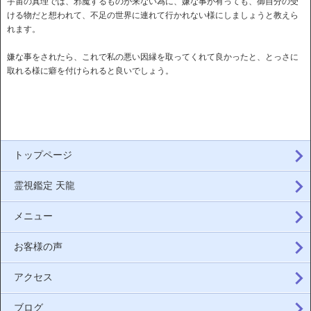
宇宙の真理では、邪魔するものが来ない為に、嫌な事が有っても、御自分の受
ける物だと想われて、不足の世界に連れて行かれない様にしましょうと教えら
れます。
嫌な事をされたら、これで私の悪い因縁を取ってくれて良かったと、とっさに
取れる様に癖を付けられると良いでしょう。
トップページ
霊視鑑定 天龍
メニュー
お客様の声
アクセス
ブログ