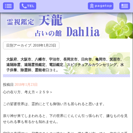
日別アーカイブ:
2018年1月23日
大阪府、大阪市、八幡市、宇治市、長岡京市、日向市、亀岡市、箕面市、
遠隔除霊、遠隔霊視鑑定、電話鑑定、スピリチュアルカウンセリング、水
子供養、除霊師、霊能者口コミ。
投稿日
2018年1月23日
心の在り方、考え方＜２５９＞
この娑婆世界は、霊的にとても御強い方も居られると思います。
祟り神が来てしまわれると、下の世界にぐんぐん引っ張られて、嫌なものを見
せられる事も有るかも知れません。