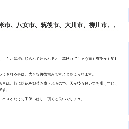
米市、八女市、筑後市、大川市、柳川市、、
霊媒師、霊能者、スピリチュアルカウンセ
。
りにもお母様に頼られて居られると、草臥れてしまう事も有るかも知れ
ってされる事は、大きな御徳積みですよと教えられます。
る事は、特に陰徳を御積み成られるので、天が後々良い力を掛けて頂け
です。
、出来るだけお手伝いはして頂くと良いでしょう。