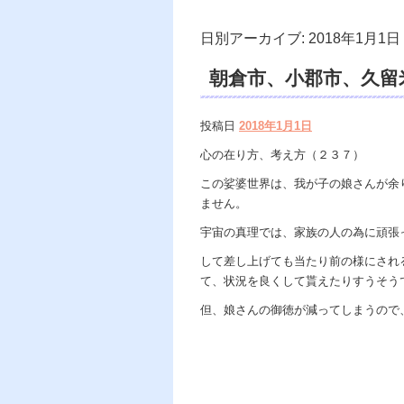
日別アーカイブ:
2018年1月1日
朝倉市、小郡市、久留
みやま市、遠隔除霊、
投稿日
2018年1月1日
リング、除霊師口コミ
心の在り方、考え方（２３７）
この娑婆世界は、我が子の娘さんが余
ません。
宇宙の真理では、家族の人の為に頑張
して差し上げても当たり前の様にされ
て、状況を良くして貰えたりすうそう
但、娘さんの御徳が減ってしまうので