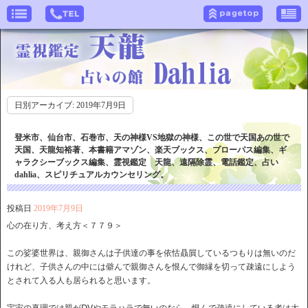
日別アーカイブ:
2019年7月9日
登米市、仙台市、石巻市、天の神様VS地獄の神様、この世で天国あの世で
天国、天龍知裕著、本書籍アマゾン、楽天ブックス、プローパス編集、ギ
ャラクシーブックス編集、霊視鑑定 天龍、遠隔除霊、電話鑑定、占い
dahlia、スピリチュアルカウンセリング。
投稿日
2019年7月9日
心の在り方、考え方＜７７９＞
この娑婆世界は、親御さんは子供達の事を依怙贔屓しているつもりは無いのだ
けれど、子供さんの中には僻んで親御さんを恨んで御縁を切って疎遠にしよう
とされて入る人も居られると思います。