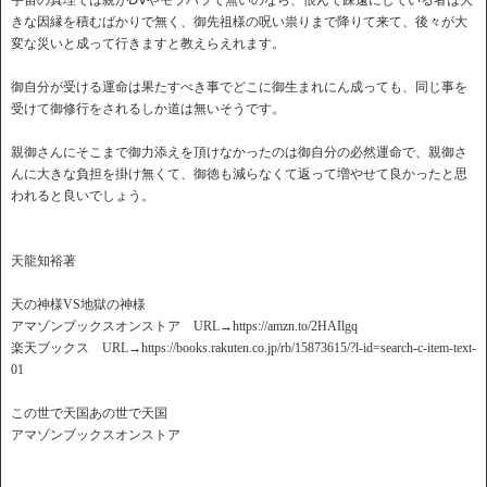
宇宙の真理では親がⅮⅤやモラハラで無いのなら、恨んで疎遠にしている者は大
きな因縁を積むばかりで無く、御先祖様の呪い祟りまで降りて来て、後々が大
変な災いと成って行きますと教えらえれます。
御自分が受ける運命は果たすべき事でどこに御生まれにん成っても、同じ事を
受けて御修行をされるしか道は無いそうです。
親御さんにそこまで御力添えを頂けなかったのは御自分の必然運命で、親御さ
んに大きな負担を掛け無くて、御徳も減らなくて返って増やせて良かったと思
われると良いでしょう。
天龍知裕著
天の神様VS地獄の神様
アマゾンブックスオンストア URL→https://amzn.to/2HAIlgq
楽天ブックス URL→https://books.rakuten.co.jp/rb/15873615/?l-id=search-c-item-text-
01
この世で天国あの世で天国
アマゾンブックスオンストア