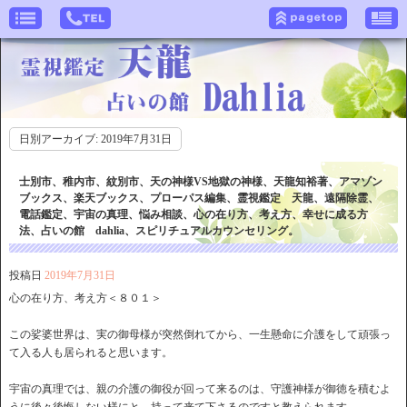
日別アーカイブ:
2019年7月31日
士別市、稚内市、紋別市、天の神様VS地獄の神様、天龍知裕著、アマゾン
ブックス、楽天ブックス、プローパス編集、霊視鑑定 天龍、遠隔除霊、
電話鑑定、宇宙の真理、悩み相談、心の在り方、考え方、幸せに成る方
法、占いの館 dahlia、スピリチュアルカウンセリング。
投稿日
2019年7月31日
心の在り方、考え方＜８０１＞
この娑婆世界は、実の御母様が突然倒れてから、一生懸命に介護をして頑張っ
て入る人も居られると思います。
宇宙の真理では、親の介護の御役が回って来るのは、守護神様が御徳を積むよ