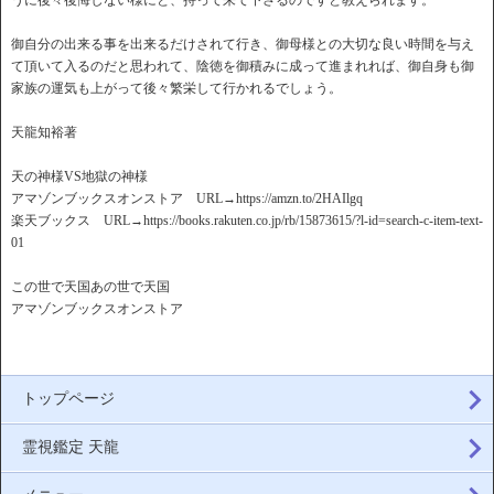
うに後々後悔しない様にと、持って来て下さるのですと教えられます。
御自分の出来る事を出来るだけされて行き、御母様との大切な良い時間を与え
て頂いて入るのだと思われて、陰徳を御積みに成って進まれれば、御自身も御
家族の運気も上がって後々繁栄して行かれるでしょう。
天龍知裕著
天の神様VS地獄の神様
アマゾンブックスオンストア URL→https://amzn.to/2HAIlgq
楽天ブックス URL→https://books.rakuten.co.jp/rb/15873615/?l-id=search-c-item-text-
01
この世で天国あの世で天国
アマゾンブックスオンストア
トップページ
霊視鑑定 天龍