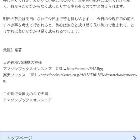
界に降りて行き、分かりたい欲に成るので、貪瞋痴の欲界に連れて行かれ易
く、何が何だか分からなく成ったりする事も有るのですと教えられます。
明日の苦労は明日にされて今日まで苦を持ち込まずに、今日の今現在目の前の
すべき事を考えて行かれると、御心は無心と成り易く良い御力で進まれて、ど
うすれば良いか分かり易く成られるでしょう。
天龍知裕著
天の神様VS地獄の神様
アマゾンブックスオンストア URL→https://amzn.to/2HAIlgq
楽天ブックス URL→https://books.rakuten.co.jp/rb/15873615/?l-id=search-c-item-text-
01
この世で天国あの世で天国
アマゾンブックスオンストア
トップページ