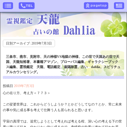
日別アーカイブ:
2019年7月3日
三条市、燕市、見附市、天の神様VS地獄の神様、この世で天国あの世で天
国、天龍知裕著、本書籍アマゾン、プローパス編集、ギャラクシーブック
ス編集、霊視鑑定 天龍、電話鑑定、遠隔除霊、占い dahlia、スピリチュ
アルカウンセリング。
投稿日
2019年7月3日
心の在り方、考え方＜７７３＞
この娑婆世界は、これからどうしようか？とかどうしてなの？とか、常に未来
の事や気に成る事を考えて仕舞う人も居られると思います。
宇宙の真理では、追究しようとして考えれば考える程、深い心の考える下の世