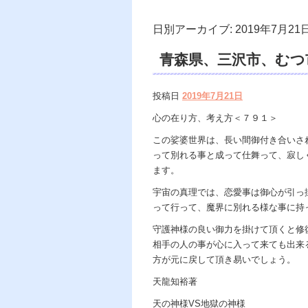
日別アーカイブ:
2019年7月21
青森県、三沢市、むつ
アマゾンブックス、楽
投稿日
2019年7月21日
霊視鑑定 天龍、電話鑑
心の在り方、考え方＜７９１＞
カウンセリング、悩み
この娑婆世界は、長い間御付き合いさ
って別れる事と成って仕舞って、寂し
み、心の在り方、宇宙
ます。
宇宙の真理では、恋愛事は御心が引っ
って行って、魔界に別れる様な事に持
守護神様の良い御力を掛けて頂くと修
相手の人の事が心に入って来ても出来
方が元に戻して頂き易いでしょう。
天龍知裕著
天の神様VS地獄の神様