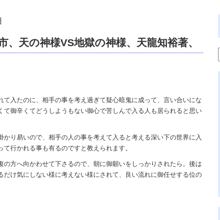
日
市、天の神様VS地獄の神様、天龍知裕著、
天ブックス、プローパス編集、遠隔除霊、
定、占いの館 dahlia、スピリチュアル
相談、行き詰まり困難、心体の重さ苦し
れて入たのに、相手の事を考え過ぎて疑心暗鬼に成って、言い合いにな
くて御辛くてどうしようもない御心で苦しんで入る人も居られると思い
の真理。
掛かり易いので、相手の人の事を考えて入ると考える深い下の世界に入
って行かれる事も有るのですと教えられます。
復の方へ向かわせて下さるので、朝に御願いをしっかりされたら。後は
るだけ気にしない様に考えない様にされて、良い流れに御任せする位の