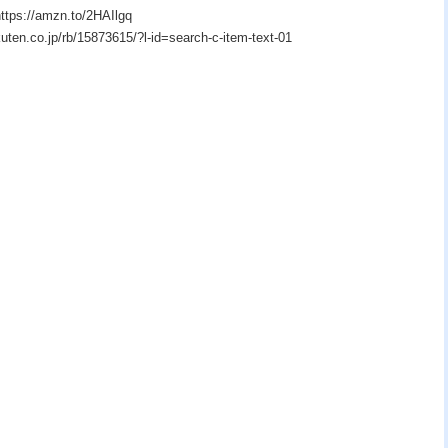
/amzn.to/2HAIlgq
o.jp/rb/15873615/?l-id=search-c-item-text-01