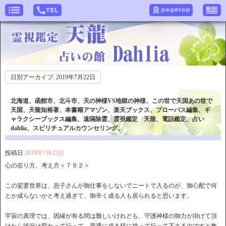
日別アーカイブ:
2019年7月22日
北海道、函館市、北斗市、天の神様VS地獄の神様、この世で天国あの世で
天国、天龍知裕著、本書籍アマゾン、楽天ブックス、プローパス編集、ギ
ャラクシーブックス編集、遠隔除霊、霊視鑑定 天龍、電話鑑定、占い
dahlia、スピリチュアルカウンセリング。
投稿日
2019年7月22日
心の在り方、考え方＜７９２＞
この娑婆世界は、息子さんが御仕事をしないでニートで入るのが、御心配で何
とか成らないかと考え過ぎて、御辛く成る人も居られると思います。
宇宙の真理では、因縁が有る間は難しいけれども、守護神様の御力が掛けて頂