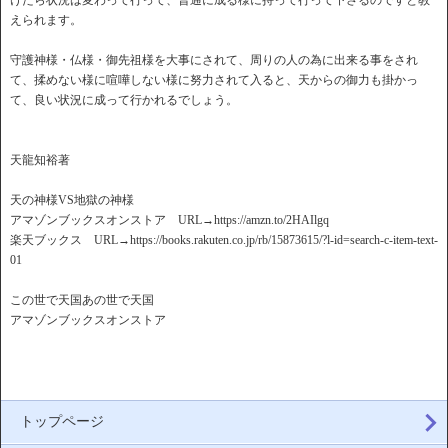
けたら状況は変わって行って、普通に成る様に持って行って下さるのですと教
えられます。
守護神様・仏様・御先祖様を大事にされて、周りの人の為に出来る事をされ
て、揉めない様に喧嘩しない様に努力されて入ると、天からの御力も掛かっ
て、良い状況に成って行かれるでしょう。
天龍知裕著
天の神様VS地獄の神様
アマゾンブックスオンストア URL→https://amzn.to/2HAIlgq
楽天ブックス URL→https://books.rakuten.co.jp/rb/15873615/?l-id=search-c-item-text-
01
この世で天国あの世で天国
アマゾンブックスオンストア
トップページ