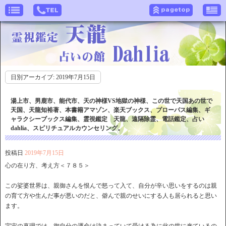
日別アーカイブ:
2019年7月15日
湯上市、男鹿市、能代市、天の神様VS地獄の神様、この世で天国あの世で
天国、天龍知裕著、本書籍アマゾン、楽天ブックス、プローパス編集、ギ
ャラクシーブックス編集、霊視鑑定 天龍、遠隔除霊、電話鑑定、占い
dahlia、スピリチュアルカウンセリング。
投稿日
2019年7月15日
心の在り方、考え方＜７８５＞
この娑婆世界は、親御さんを恨んで怒って入て、自分が辛い思いをするのは親
の育て方や生んだ事が悪いのだと、僻んで親のせいにする人も居られると思い
ます。