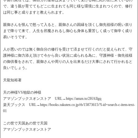
宇宙の真理では、御自分の運命は決まっていて受ける為に此の世に来ているの
で、違う親が育ててもどこに生まれても同じ様な環境に生まれつくので、修行
は同じ事と成りますと教えられます。
親御さんを恨んで怒って入ると、親御さんの因縁を頂くし御先祖様の呪い祟り
まで降りて来て、人生を邪魔されるし御心も身体も重苦しく成って御辛く成り
易いそうです。
人が悪いのでは無く御自分の修行を受けて済ませて行くのだと捉えられて、守
護神様に御力添え頂けて今から良い状況に成られる為に、守護神様・御先祖様
の御供養をされて、親御さんや周りの人を出来るだけ大事にされて行かれると
良いでしょう。
天龍知裕著
天の神様VS地獄の神様
アマゾンブックスオンストア URL→https://amzn.to/2HAIlgq
楽天ブックス URL→https://books.rakuten.co.jp/rb/15873615/?l-id=search-c-item-text-
01
この世で天国あの世で天国
アマゾンブックスオンストア