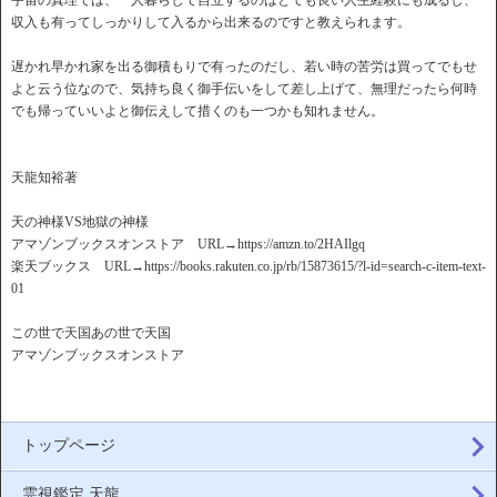
宇宙の真理では、一人暮らしで自立するのはとても良い人生経験にも成るし、
収入も有ってしっかりして入るから出来るのですと教えられます。
遅かれ早かれ家を出る御積もりで有ったのだし、若い時の苦労は買ってでもせ
よと云う位なので、気持ち良く御手伝いをして差し上げて、無理だったら何時
でも帰っていいよと御伝えして措くのも一つかも知れません。
天龍知裕著
天の神様VS地獄の神様
アマゾンブックスオンストア URL→https://amzn.to/2HAIlgq
楽天ブックス URL→https://books.rakuten.co.jp/rb/15873615/?l-id=search-c-item-text-
01
この世で天国あの世で天国
アマゾンブックスオンストア
トップページ
霊視鑑定 天龍