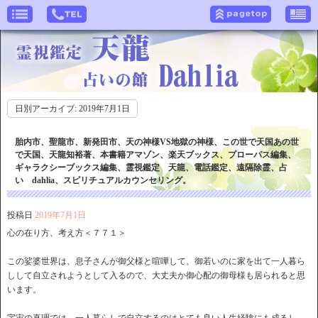
日別アーカイブ:
2019年7月1日
胎内市、聖龍市、新発田市、天の神様VS地獄の神様、この世で天国あの世
で天国、天龍知裕著、本書籍アマゾン、楽天ブックス、プローパス編集、
ギャラクシーブックス編集、霊視鑑定 天龍、電話鑑定、遠隔除霊、占
い dahlia、スピリチュアルカウンセリング。
投稿日
2019年7月1日
心の在り方、考え方＜７７１＞
この娑婆世界は、息子さんが御父様と喧嘩して、御若いのに家を出て一人暮ら
しして自立されようとして入るので、大丈夫か御心配の御母様も居られると思
います。