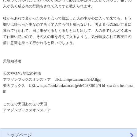
に成って入る時には良い御力が掛かって必要な事は御伝えして入るし、相手の
人が良く成る為の行動もされて入ますと教えられます。
後からあれで良かったのかと会って御話した人の事が心に入って来ても、もう
御話は終わった事なので考えて入ても何も成らないし、考える心の深い世界に
連れて行かれて、同じ事がくるりくるりと回り出して、人の事でしんどく成っ
て仕舞い易いので、その人の事を考えて入るよりも、気分転換されて現実目の
前に意識を持って行かれると良いでしょう。
天龍知裕著
天の神様VS地獄の神様
アマゾンブックスオンストア URL→https://amzn.to/2HAIlgq
楽天ブックス URL→https://books.rakuten.co.jp/rb/15873615/?l-id=search-c-item-text-
01
この世で天国あの世で天国
アマゾンブックスオンストア
トップページ