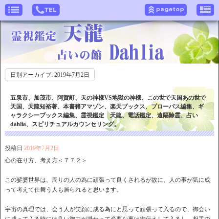
日別アーカイブ:
2019年7月2日
五泉市、加茂市、阿賀町、天の神様VS地獄の神様、この世で天国あの世で
天国、天龍知裕著、本書籍アマゾン、楽天ブックス、プローパス編集、ギ
ャラクシーブックス編集、霊視鑑定 天龍、電話鑑定、遠隔除霊、占い
dahlia、スピリチュアルカウンセリング。
投稿日
2019年7月2日
心の在り方、考え方＜７７２＞
この娑婆世界は、周りの人の為に頑張って良くされるが故に、人の事が気に成
って考えて仕舞う人も居られると思います。
宇宙の真理では、会う人が笑顔に成る為にと思って頑張って入るので、御会い