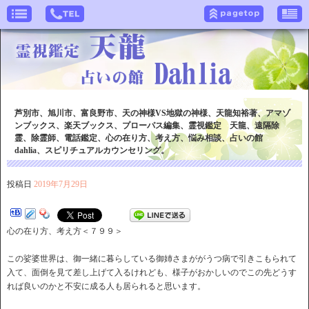
芦別市、旭川市、富良野市、天の神様VS地獄の神様、天龍知裕著、アマゾ
ンブックス、楽天ブックス、プローパス編集、霊視鑑定 天龍、遠隔除
霊、除霊師、電話鑑定、心の在り方、考え方、悩み相談、占いの館
dahlia、スピリチュアルカウンセリング。
投稿日
2019年7月29日
心の在り方、考え方＜７９９＞
この娑婆世界は、御一緒に暮らしている御姉さまががうつ病で引きこもられて
入て、面倒を見て差し上げて入るけれども、様子がおかしいのでこの先どうす
れば良いのかと不安に成る人も居られると思います。