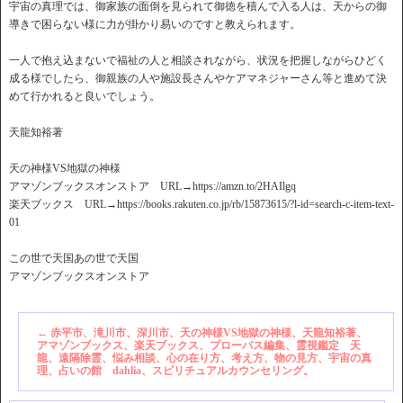
宇宙の真理では、御家族の面倒を見られて御徳を積んで入る人は、天からの御
導きで困らない様に力が掛かり易いのですと教えられます。
一人で抱え込まないで福祉の人と相談されながら、状況を把握しながらひどく
成る様でしたら、御親族の人や施設長さんやケアマネジャーさん等と進めて決
めて行かれると良いでしょう。
天龍知裕著
天の神様VS地獄の神様
アマゾンブックスオンストア URL→https://amzn.to/2HAIlgq
楽天ブックス URL→https://books.rakuten.co.jp/rb/15873615/?l-id=search-c-item-text-
01
この世で天国あの世で天国
アマゾンブックスオンストア
←
赤平市、滝川市、深川市、天の神様VS地獄の神様、天龍知裕著、
アマゾンブックス、楽天ブックス、プローパス編集、霊視鑑定 天
龍、遠隔除霊、悩み相談、心の在り方、考え方、物の見方、宇宙の真
理、占いの館 dahlia、スピリチュアルカウンセリング。