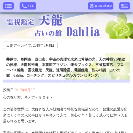
日別アーカイブ:
2019年8月8日
井原市、笠岡市、浅口市、宇宙の真理で未来は希望の光、天の神様VS地獄
の神様、天龍知裕著、本書籍アマゾン、楽天ブックス、三省堂書店、プロ
ーパス編集、霊視鑑定 天龍、遠隔除霊、電話鑑定、悩み相談、占いの
館 dahlia、コーチング、スピリチュアルカウンセリング。
投稿日
2019年8月8日
心の在り方、考え方＜８０９＞
この娑婆世界は、大好きな人が既婚者で特別な御職業なので、普通の恋愛が出
来にくくその人の事ばかりを考えて入て、御心が辛く苦しく成って仕舞う人も
居られると思います。