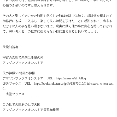
宇宙の真理では、色情因縁や縁切り因縁が有ると、前へ進めない事に成り易く
心傷つき易いのですと教えられます。
その人と楽しく過ごせた時間や尽くした時は無駄では無く、経験値を積まれて
御修行にも成って入るし、楽しく良い時間を頂けたことに感謝されて、出来る
だけその人の事を思い過ぎない様に、現実に動く他の事に御心を持って行かれ
て、深い考える下の世界に捉まらない様に進まれると良いでしょう。
天龍知裕著
宇宙の真理で未来は希望の光
アマゾンブックスオンストア
天の神様VS地獄の神様
アマゾンブックスオンストア URL→https://amzn.to/2HAIlgq
楽天ブックス URL→https://books.rakuten.co.jp/rb/15873615/?l-id=search-c-item-text-
01
三省堂ブックス
この世で天国あの世で天国
アマゾンブックスオンストア天龍知裕著