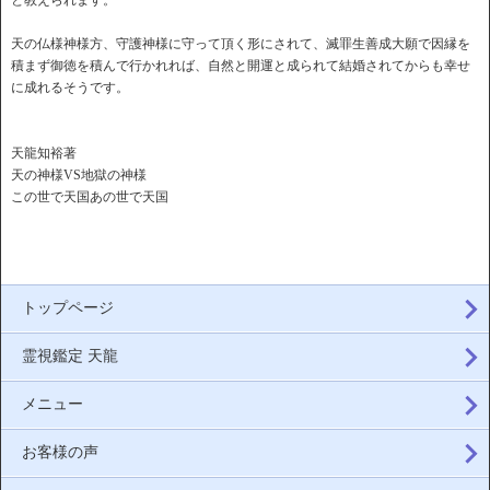
と教えられます。
天の仏様神様方、守護神様に守って頂く形にされて、滅罪生善成大願で因縁を
積まず御徳を積んで行かれれば、自然と開運と成られて結婚されてからも幸せ
に成れるそうです。
天龍知裕著
天の神様VS地獄の神様
この世で天国あの世で天国
トップページ
霊視鑑定 天龍
メニュー
お客様の声