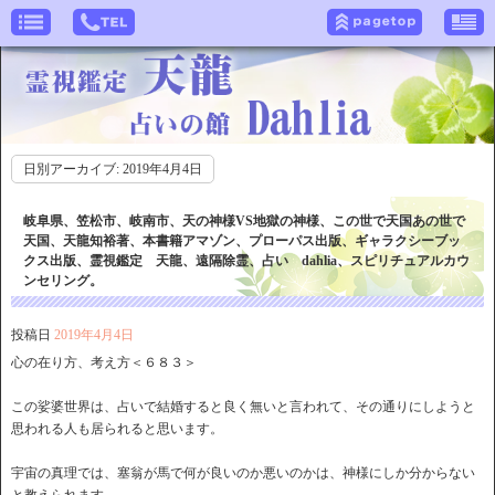
日別アーカイブ:
2019年4月4日
岐阜県、笠松市、岐南市、天の神様VS地獄の神様、この世で天国あの世で
天国、天龍知裕著、本書籍アマゾン、プローパス出版、ギャラクシーブッ
クス出版、霊視鑑定 天龍、遠隔除霊、占い dahlia、スピリチュアルカウ
ンセリング。
投稿日
2019年4月4日
心の在り方、考え方＜６８３＞
この娑婆世界は、占いで結婚すると良く無いと言われて、その通りにしようと
思われる人も居られると思います。
宇宙の真理では、塞翁が馬で何が良いのか悪いのかは、神様にしか分からない