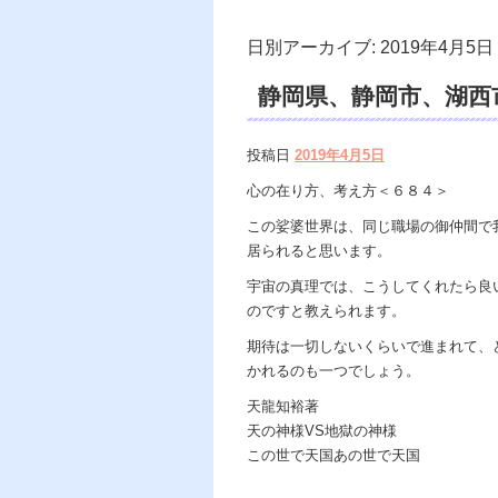
日別アーカイブ:
2019年4月5日
静岡県、静岡市、湖西
あの世で天国、天龍知
投稿日
2019年4月5日
ギャラクシーブック
心の在り方、考え方＜６８４＞
dahlia、スピリチ
この娑婆世界は、同じ職場の御仲間で
居られると思います。
宇宙の真理では、こうしてくれたら良
のですと教えられます。
期待は一切しないくらいで進まれて、
かれるのも一つでしょう。
天龍知裕著
天の神様VS地獄の神様
この世で天国あの世で天国