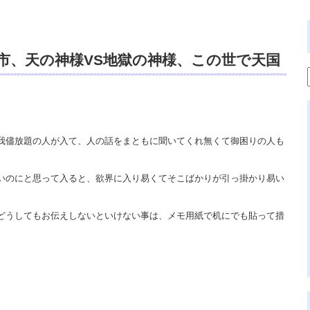
市、天の神様VS地獄の神様、この世で天国
裕著、本書籍アマゾン、プローパス出版、
ス出版、霊視鑑定 天龍、遠隔除霊、占い
ュアルカウンセリング。
我儘放題の人が入て、人の話をまともに聞いてくれ無くて御困りの人も
いのにと思って入ると、欲界に入り易くてそこばかりが引っ掛かり易い
どうしてもお伝えしないといけない事は、メモ用紙で机にでも貼って措