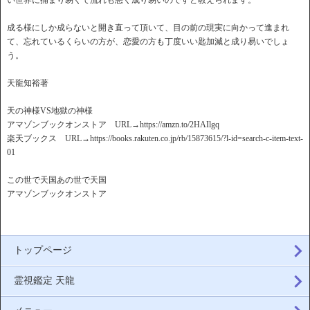
い世界に捕まり易くて流れも悪く成り易いのですと教えられます。
成る様にしか成らないと開き直って頂いて、目の前の現実に向かって進まれ
て、忘れているくらいの方が、恋愛の方も丁度いい匙加減と成り易いでしょ
う。
天龍知裕著
天の神様VS地獄の神様
アマゾンブックオンストア URL→https://amzn.to/2HAIlgq
楽天ブックス URL→https://books.rakuten.co.jp/rb/15873615/?l-id=search-c-item-text-
01
この世で天国あの世で天国
アマゾンブックオンストア
トップページ
霊視鑑定 天龍