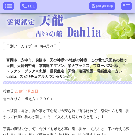
日別アーカイブ:
2019年4月21日
富岡市、安中市、前橋市、天の神様VS地獄の神様、この世で天国あの世で
天国、天龍知裕著、本書籍アマゾン、楽天ブックス、プローパス出版、ギ
ャラクシーブックス出版、霊視鑑定 天龍、遠隔除霊、電話鑑定、占い
dahlia、スピリチュアルカウンセリング。
投稿日
2019年4月21日
心の在り方、考え方＜７００＞
この娑婆世界は、御仕事が正念場で大変な時で有るけれど、恋愛の方も引っ掛
かって仕舞い御心が苦しく成って入る人も居られると思います。
宇宙の真理では、何に付けても考える事に引っ掛かって入ると、下の考える深